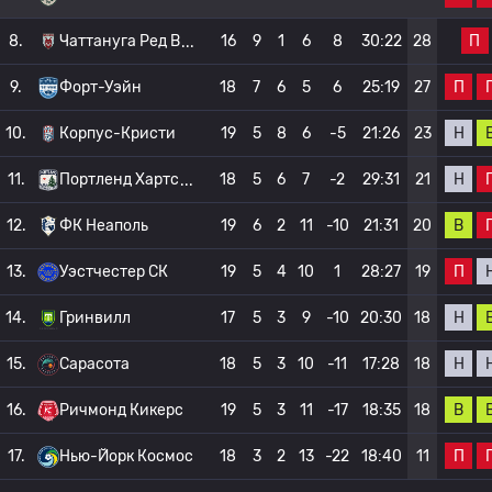
П
8.
Чаттануга Ред В
16
9
1
6
8
30:22
28
П
9.
Форт-Уэйн
18
7
6
5
6
25:19
27
Н
10.
Корпус-Кристи
19
5
8
6
-5
21:26
23
Н
11.
Портленд Хартс
18
5
6
7
-2
29:31
21
В
12.
ФК Неаполь
19
6
2
11
-10
21:31
20
П
13.
Уэстчестер СК
19
5
4
10
1
28:27
19
Н
14.
Гринвилл
17
5
3
9
-10
20:30
18
Н
15.
Сарасота
18
5
3
10
-11
17:28
18
В
16.
Ричмонд Кикерс
19
5
3
11
-17
18:35
18
П
17.
Нью-Йорк Космос
18
3
2
13
-22
18:40
11