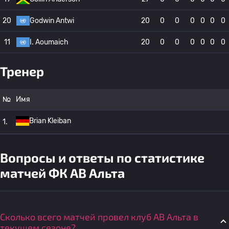
20
Godwin Antwi
20
0
0
0
0
0
0
11
I. Aoumaich
20
0
0
0
0
0
0
Тренер
№
Имя
Brian Kleiban
1.
Вопросы и ответы по статистике
матчей ФК АВ Альта
Сколько всего матчей провел клуб АВ Альта в
текущем сезоне?