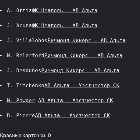
A. Ortiz
ФК Неаполь - АВ Альта
J. Acuna
ФК Неаполь - АВ Альта
J. Villalobos
Ричмонд Кикерс - АВ Альта
N. Relerford
Ричмонд Кикерс - АВ Альта
J. Desdunes
Ричмонд Кикерс - АВ Альта
T. Timchenko
АВ Альта - Уэстчестер СК
N. Powder
АВ Альта - Уэстчестер СК
B. Pierre
АВ Альта - Уэстчестер СК
Красные карточки: 0