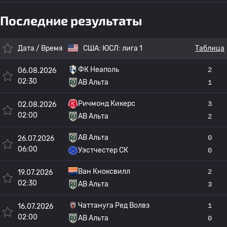
Последние результаты
Дата / Время
США:
ЮСЛ: лига 1
Таблица
ФК Неаполь
2
06.08.2026
02:30
АВ Альта
1
Ричмонд Кикерс
3
02.08.2026
02:00
АВ Альта
2
АВ Альта
0
26.07.2026
06:00
Уэстчестер СК
0
Ван Кноксвилл
2
19.07.2026
02:30
АВ Альта
3
Чаттануга Ред Волвз
1
16.07.2026
02:00
АВ Альта
0