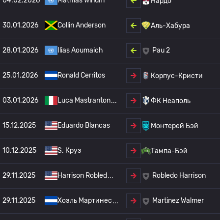
04.02.2026
Mathias Winum
Нардо
30.01.2026
Collin Anderson
Аль-Хабура
28.01.2026
Ilias Aoumaich
Pau 2
25.01.2026
Ronald Cerritos
Корпус-Кристи
03.01.2026
Luca Mastranton
ФК Неаполь
15.12.2025
Eduardo Blancas
Монтерей Бэй
10.12.2025
S. Круз
Тампа-Бэй
29.11.2025
Harrison Robled
Robledo Harrison
29.11.2025
Хоэль Мартинес
Martinez Walmer