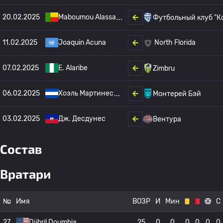
20.02.2025
Maboumou Alassa
Футбольный клуб "К
11.02.2025
Joaquin Acuna
North Florida
07.02.2025
E. Alaribe
Zimbru
06.02.2025
Хоэль Мартинес
Монтерей Бэй
03.02.2025
Дж. Десдунес
Вентура
Состав
Вратари
№
Имя
ВОЗР
И
Мин
С
27
Djibril Doumbia
25
0
0
0
0
0
0