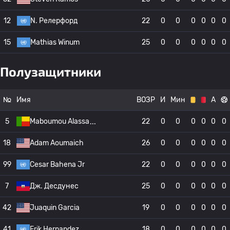
12
N. Релерфорд
22
0
0
0
0
0
0
15
Mathias Winum
25
0
0
0
0
0
0
Полузащитники
№
Имя
ВОЗР
И
Мин
А
5
Maboumou Alassa
22
0
0
0
0
0
0
18
Adam Aoumaich
26
0
0
0
0
0
0
99
Cesar Bahena Jr
22
0
0
0
0
0
0
7
Дж. Десдунес
25
0
0
0
0
0
0
42
Juaquin Garcia
19
0
0
0
0
0
0
41
Erik Hernandez
18
0
0
0
0
0
0