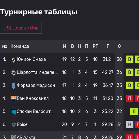
Турнирные таблицы
USL League One
№
Команда
И
В
Н
П
РГ
Г
О
В
1.
Юнион Омаха
19
12
2
5
10
31:21
38
В
2.
Шарлотта Индепе
18
11
3
4
15
42:27
36
В
3.
Форвард Мэдисон
17
11
2
4
19
36:17
35
П
4.
Ван Кноксвилл
18
10
3
5
11
31:20
33
В
5.
Спокан Вело́сит
18
10
2
6
3
25:22
32
Н
6.
Boise
20
9
4
7
1
29:28
31
П
7.
АВ Альта
21
7
8
6
3
29:26
29