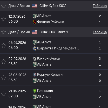
Дата / Время
США:
Кубок ЮСЛ
Таблица
АВ Альта
2
12.07.2026
06:00
Феникс Райзинг
1
Дата / Время
США:
ЮСЛ: лига 1
Таблица
АВ Альта
1
06.07.2026
06:00
Шарлотта Индепендент
1
Юнион Омаха
3
02.07.2026
05:30
АВ Альта
1
Корпус-Кристи
0
25.06.2026
03:30
АВ Альта
0
Гринвилл
1
21.06.2026
02:00
АВ Альта
2
АВ Альта
1
14.06.2026