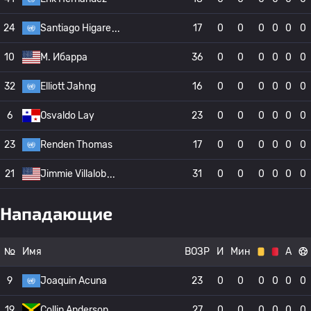
24
Santiago Higare
17
0
0
0
0
0
0
10
М. Ибарра
36
0
0
0
0
0
0
32
Elliott Jahng
16
0
0
0
0
0
0
6
Osvaldo Lay
23
0
0
0
0
0
0
23
Renden Thomas
17
0
0
0
0
0
0
21
Jimmie Villalob
31
0
0
0
0
0
0
Нападающие
№
Имя
ВОЗР
И
Мин
А
9
Joaquin Acuna
23
0
0
0
0
0
0
19
Collin Anderson
27
0
0
0
0
0
0