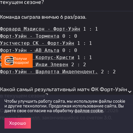
текущем сезоне?
Команда сыграла вничью 6 раз/раза.
Форвард Мэдисон - Форт-Уэйн
 1 : 1
Форт-Уэйн - Тормента
 0 : 0
Уэстчестер СК - Форт-Уэйн
 1 : 1
Форт-Уэйн - АВ Альта
 0 : 0
Форт-Уэйн - Корпус-Кристи
 1 : 1
Получи
подарок!
Форт-Уэйн - Инди Элевен
 2 : 2
Форт-Уэйн - Шарлотта Индепендент.
 2 : 2
Какой самый результативный матч ФК Форт-Уэйн
в текущем сезоне?
Чтобы улучшить работу сайта, мы используем файлы cookie
и другие технологии. Продолжая использование сайта, Вы
Самый результативный матч произошел 18.07.2026
даете свое согласие на обработку
файлов cookie
.
против
Гринвилл
, закончившийся со счетом 3:0.
Хорошо