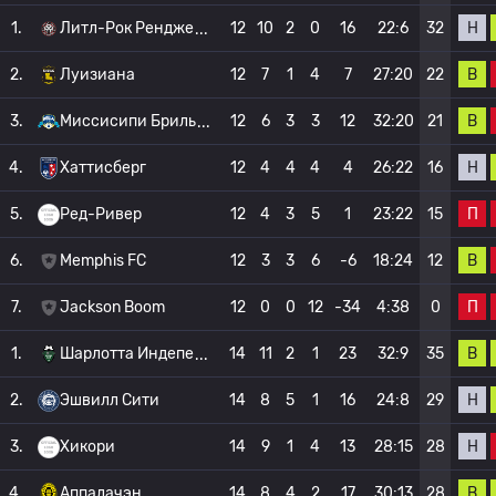
Н
1.
Литл-Рок Рендже
12
10
2
0
16
22:6
32
В
2.
Луизиана
12
7
1
4
7
27:20
22
В
3.
Миссисипи Бриль
12
6
3
3
12
32:20
21
Н
4.
Хаттисберг
12
4
4
4
4
26:22
16
П
5.
Ред-Ривер
12
4
3
5
1
23:22
15
В
6.
Memphis FC
12
3
3
6
-6
18:24
12
П
7.
Jackson Boom
12
0
0
12
-34
4:38
0
В
1.
Шарлотта Индепе
14
11
2
1
23
32:9
35
Н
2.
Эшвилл Сити
14
8
5
1
16
24:8
29
Н
3.
Хикори
14
9
1
4
13
28:15
28
В
4.
Аппалачэн
14
8
4
2
17
30:13
28