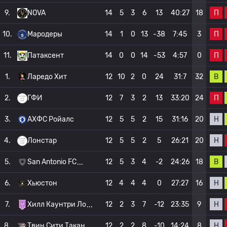
П
9.
NOVA
14
5
3
6
13
40:27
18
П
10.
Мародеры
14
1
0
13
-38
7:45
3
П
11.
Патаксент
14
0
0
14
-53
4:57
0
В
1.
Ларедо Хит
12
10
2
0
24
31:7
32
П
2.
ГФИ
12
7
3
2
13
33:20
24
Н
3.
АХФС Ройалс
12
5
5
2
15
31:16
20
Н
4.
Лонстар
12
5
5
2
5
26:21
20
В
5.
San Antonio FC
12
5
3
4
-2
24:26
18
Н
6.
Хьюстон
12
4
4
4
0
27:27
16
Н
7.
Хилл Каунтри Ло
12
2
3
7
-12
23:35
9
Н
8.
Твин Сити Такан
12
2
2
8
-10
14:24
8