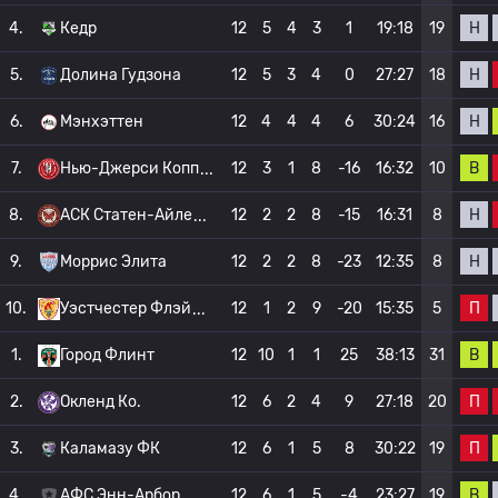
Н
4.
Кедр
12
5
4
3
1
19:18
19
Н
5.
Долина Гудзона
12
5
3
4
0
27:27
18
Н
6.
Мэнхэттен
12
4
4
4
6
30:24
16
В
7.
Нью-Джерси Копп
12
3
1
8
-16
16:32
10
Н
8.
АСК Статен-Айле
12
2
2
8
-15
16:31
8
Н
9.
Моррис Элита
12
2
2
8
-23
12:35
8
П
10.
Уэстчестер Флэй
12
1
2
9
-20
15:35
5
В
1.
Город Флинт
12
10
1
1
25
38:13
31
П
2.
Окленд Ко.
12
6
2
4
9
27:18
20
П
3.
Каламазу ФК
12
6
1
5
8
30:22
19
В
4.
АФС Энн-Арбор
12
6
1
5
-4
23:27
19