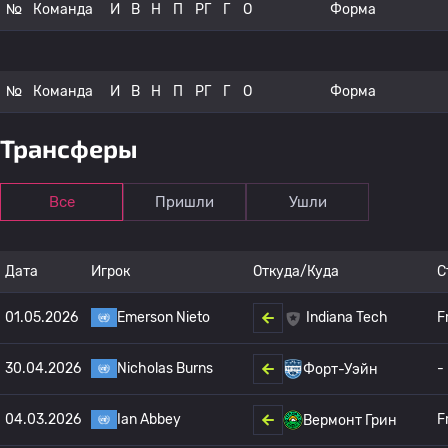
№
Команда
И
В
Н
П
РГ
Г
О
Форма
№
Команда
И
В
Н
П
РГ
Г
О
Форма
Трансферы
Все
Пришли
Ушли
Дата
Игрок
Откуда/Куда
С
01.05.2026
Emerson Nieto
F
Indiana Tech
30.04.2026
Nicholas Burns
-
Форт-Уэйн
04.03.2026
Ian Abbey
F
Вермонт Грин