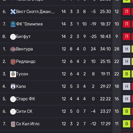
П
6.
Вест Сиэтл Джан
14
3
3
8
-5
25:30
12
П
7.
ФК "Олимпия
14
3
1
10
-19
18:37
10
П
8.
Бигфут
14
2
3
9
-25
18:43
9
Н
1.
Вентура
12
8
4
0
24
34:10
28
Н
2.
Редландс
12
6
4
2
10
25:15
22
В
3.
Тусон
12
6
4
2
8
19:11
22
Н
4.
Капо
12
5
3
4
2
29:27
18
Н
5.
Старс ФК
12
4
4
4
0
22:22
16
В
6.
Сити СК
12
5
0
7
-4
23:27
15
В
7.
Со Кал Иглс
12
3
2
7
-12
17:29
11