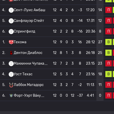
П
4.
Сент-Луис Амбаш
12
4
2
6
-3
17:20
14
П
5.
Санфлауэр Стейт
12
4
0
8
-14
17:31
12
П
6.
Спрингфилд
12
2
2
8
-16
20:36
8
В
1.
Техома
12
9
0
3
16
28:12
27
В
2.
Дентон Диаблос
12
8
1
3
8
26:18
25
П
3.
Маккинни Чупака
12
7
2
3
8
23:15
23
В
4.
Уэст Техас
12
5
3
4
7
23:16
18
П
5.
Лаббок Матадорс
12
3
2
7
-2
11:13
11
П
6.
Форт-Уэрт Ва́ку
12
0
0
12
-37
4:41
0