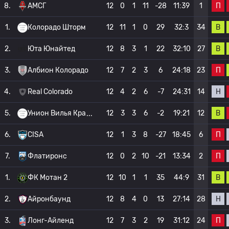
П
8.
АМСГ
12
0
1
11
-28
11:39
1
В
1.
Колорадо Шторм
12
11
1
0
29
32:3
34
В
2.
Юта Юнайтед
12
8
3
1
22
32:10
27
П
3.
Албион Колорадо
12
7
2
3
6
24:18
23
Н
4.
Real Colorado
12
4
2
6
-7
24:31
14
В
5.
Унион Вилья Кра
12
3
3
6
-2
19:21
12
П
6.
CISA
12
1
3
8
-27
18:45
6
П
7.
Флатиронс
12
0
2
10
-21
13:34
2
В
1.
ФК Мотан 2
12
10
1
1
35
44:9
31
Н
2.
Айронбаунд
12
8
4
0
13
27:14
28
П
3.
Лонг-Айленд
12
7
3
2
19
31:12
24