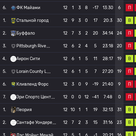
П
6.
ФК Майами
12
1
3
8
-17
13:30
6
В
1.
Стальной город
12
9
3
0
17
20:3
30
П
2.
Буффало
12
7
3
2
20
34:14
24
П
3.
Pittsburgh Rive
12
6
2
4
5
23:18
20
В
4.
Акрон Сити
12
6
1
5
11
28:17
19
П
5.
Lorain County L
12
6
1
5
7
27:20
19
П
6.
Кливленд Форс
12
3
0
9
-19
21:40
9
П
7.
Эри Спортс Цент
12
0
0
12
-41
7:48
0
В
1.
Пеория
12
10
1
1
19
32:13
31
В
2.
Сантафе Уондере
12
7
2
3
15
31:16
23
В
3.
Дэс Мойнс Менэй
12
5
1
6
-1
20:21
16