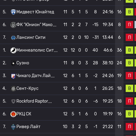
В
5.
Мидвест Юнайтед
11
5
1
5
8
24:16
16
П
6.
ФК "Юнион" Мако
11
2
2
7
-15
19:34
8
П
7.
Лансинг Сити
12
2
0
10
-31
13:44
6
В
1.
Миннеаполис Сит
12
12
0
0
40
46:6
36
В
2.
Суэно
11
8
0
3
28
38:10
24
П
3.
Чикаго Датч Лай
12
6
1
5
-2
24:26
19
В
4.
Сент-Крус
12
6
0
6
1
26:25
18
П
5.
Rockford Raptor
12
6
0
6
-6
19:25
18
В
6.
РКЦ СК
12
5
1
6
0
19:19
16
П
7.
Ривер Лайт
10
3
2
5
-1
21:22
11