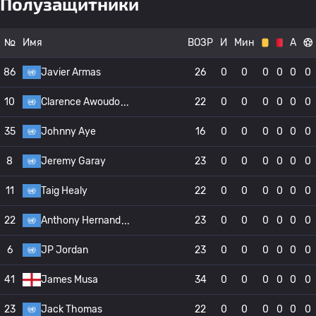
Полузащитники
№
Имя
ВОЗР
И
Мин
А
86
Javier Armas
26
0
0
0
0
0
0
10
Clarence Awoudo
22
0
0
0
0
0
0
35
Johnny Aye
16
0
0
0
0
0
0
8
Jeremy Garay
23
0
0
0
0
0
0
11
Taig Healy
22
0
0
0
0
0
0
22
Anthony Hernand
23
0
0
0
0
0
0
6
JP Jordan
23
0
0
0
0
0
0
41
James Musa
34
0
0
0
0
0
0
23
Jack Thomas
22
0
0
0
0
0
0