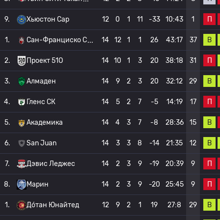
П
9.
Хьюстон Сар
12
0
1
11
-33
10:43
1
В
1.
Сан-Франциско С
14
12
1
1
26
43:17
37
П
2.
Проект 51О
14
10
1
3
20
38:18
31
В
3.
Алмаден
14
9
2
3
20
32:12
29
П
4.
Гленс СК
14
5
2
7
-5
14:19
17
В
5.
Академика
14
4
3
7
-8
28:36
15
В
6.
San Juan
14
3
3
8
-14
21:35
12
П
7.
Дэвис Леджес
14
2
3
9
-19
20:39
9
П
8.
Марин
14
2
3
9
-20
25:45
9
В
1.
До́тан Юнайтед
12
9
2
1
19
27:8
29