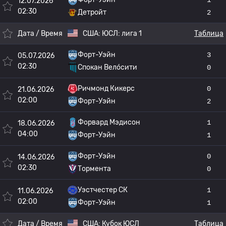
12.07.2026
02:30
Детройт
2
Дата / Время
США:
ЮСЛ: лига 1
Таблица
Форт-Уэйн
3
05.07.2026
02:30
Спокан Вело́сити
0
Ричмонд Кикерс
0
21.06.2026
02:00
Форт-Уэйн
2
Форвард Мэдисон
1
18.06.2026
04:00
Форт-Уэйн
1
Форт-Уэйн
0
14.06.2026
02:30
Тормента
0
Уэстчестер СК
1
11.06.2026
02:00
Форт-Уэйн
1
Дата / Время
США:
Кубок ЮСЛ
Таблица