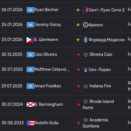
26.01.2026
Ryan Becher
F
Сент-Луис Сити 2
25.01.2026
Jeremy Garay
F
Арахис
23.01.2026
Б. Шипманн
F
Форвард Мэдисон
30.12.2025
Caio Oliveira
F
Oliveira Caio
30.07.2025
Matthew Catavol
F
Сен-Лоран
R
29.07.2025
Amari Fowlkes
Indiana Fire
f
Rhode Island
R
30.07.2024
B. Bermingham
f
Rams
Academia
30.08.2023
Rodolfo Sulia
F
Quintana