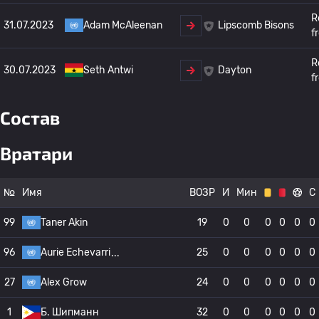
R
31.07.2023
Adam McAleenan
Lipscomb Bisons
f
R
30.07.2023
Seth Antwi
Dayton
f
Состав
Вратари
№
Имя
ВОЗР
И
Мин
С
99
Taner Akin
19
0
0
0
0
0
0
96
Aurie Echevarri
25
0
0
0
0
0
0
27
Alex Grow
24
0
0
0
0
0
0
1
Б. Шипманн
32
0
0
0
0
0
0