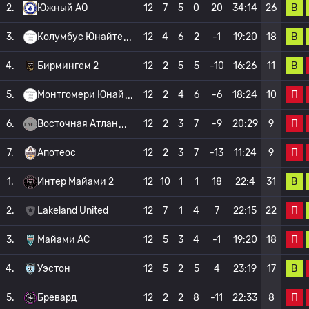
В
2.
Южный АО
12
7
5
0
20
34:14
26
В
3.
Колумбус Юнайте
12
4
6
2
-1
19:20
18
В
4.
Бирмингем 2
12
2
5
5
-10
16:26
11
П
5.
Монтгомери Юнай
12
2
4
6
-6
18:24
10
П
6.
Восточная Атлан
12
2
3
7
-9
20:29
9
П
7.
Апотеос
12
2
3
7
-13
11:24
9
В
1.
Интер Майами 2
12
10
1
1
18
22:4
31
П
2.
Lakeland United
12
7
1
4
7
22:15
22
П
3.
Майами АС
12
5
3
4
-1
19:20
18
В
4.
Уэстон
12
5
2
5
4
23:19
17
П
5.
Бревард
12
2
2
8
-11
22:33
8