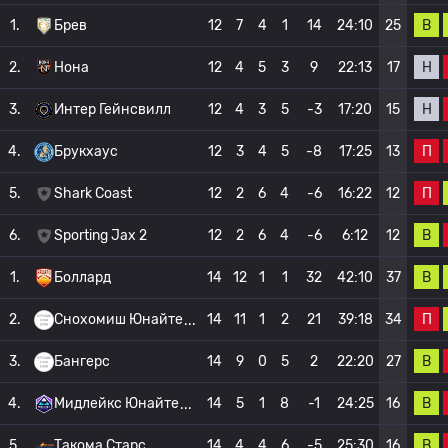
В
1.
Брев
12
7
4
1
14
24:10
25
Н
2.
Нона
12
4
5
3
9
22:13
17
Н
3.
Интер Гейнсвилл
12
4
3
5
-3
17:20
15
П
4.
Брукхаус
12
3
4
5
-8
17:25
13
П
5.
Shark Coast
12
2
6
4
-6
16:22
12
В
6.
Sporting Jax 2
12
2
6
4
-6
6:12
12
В
1.
Боллард
14
12
1
1
32
42:10
37
П
2.
Снохомиш Юнайте
14
11
1
2
21
39:18
34
В
3.
Бангерс
14
9
0
5
2
22:20
27
В
4.
Мидлейкс Юнайте
14
5
1
8
-1
24:25
16
В
5.
Такома Старс
14
4
4
6
-5
25:30
16