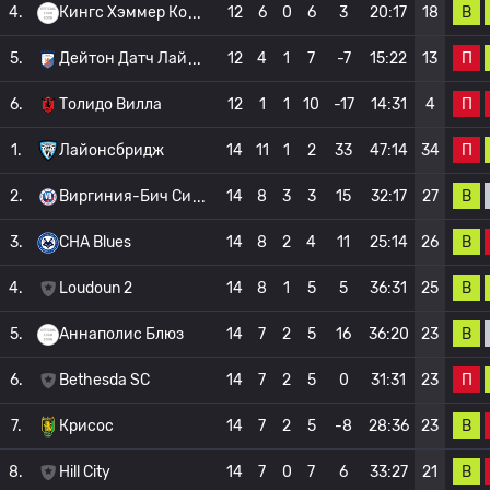
В
4.
Кингс Хэммер Ко
12
6
0
6
3
20:17
18
П
5.
Дейтон Датч Лай
12
4
1
7
-7
15:22
13
П
6.
Толидо Вилла
12
1
1
10
-17
14:31
4
П
1.
Лайонсбридж
14
11
1
2
33
47:14
34
В
2.
Виргиния-Бич Си
14
8
3
3
15
32:17
27
В
3.
CHA Blues
14
8
2
4
11
25:14
26
В
4.
Loudoun 2
14
8
1
5
5
36:31
25
В
5.
Аннаполис Блюз
14
7
2
5
16
36:20
23
П
6.
Bethesda SC
14
7
2
5
0
31:31
23
В
7.
Крисос
14
7
2
5
-8
28:36
23
В
8.
Hill City
14
7
0
7
6
33:27
21