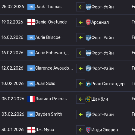
25.02.2026
Jack Thomas
F
Форт-Уэйн
19.02.2026
Daniel Oyetunde
T
Арсенал
16.02.2026
Aurie Briscoe
F
Форт-Уэйн
16.02.2026
Aurie Echevarri
F
Форт-Уэйн
12.02.2026
Clarence Awoudo
F
Форт-Уэйн
10.02.2026
Juan Solis
T
Реал Сантандер
05.02.2026
Лилиан Риколь
F
Шамбли
03.02.2026
Jayden Smith
F
Форт-Уэйн
30.01.2026
Дж. Муса
F
Инди Элевен