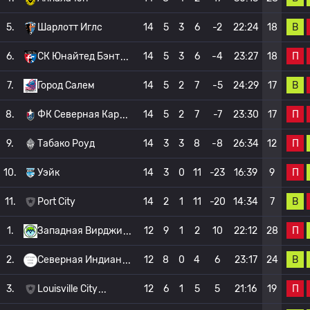
В
5.
Шарлотт Иглс
14
5
3
6
-2
22:24
18
П
6.
СК Юнайтед Бэнт
14
5
3
6
-4
23:27
18
В
7.
Город Салем
14
5
2
7
-5
24:29
17
П
8.
ФК Северная Кар
14
5
2
7
-7
23:30
17
П
9.
Табако Роуд
14
3
3
8
-8
26:34
12
П
10.
Уэйк
14
3
0
11
-23
16:39
9
В
11.
Port City
14
2
1
11
-20
14:34
7
П
1.
Западная Вирджи
12
9
1
2
10
22:12
28
В
2.
Северная Индиан
12
8
0
4
6
23:17
24
П
3.
Louisville City
12
6
1
5
5
21:16
19