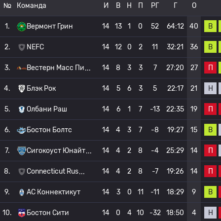
№
Команда
И
В
Н
П
РГ
Г
О
В
1.
Вермонт Грин
14
13
1
0
52
64:12
40
В
2.
NEFC
14
12
0
2
11
32:21
36
П
3.
Вестерн Масс Пи
14
8
3
3
7
27:20
27
Н
4.
Блэк Рок
14
5
6
3
5
22:17
21
П
5.
Олбани Раш
14
6
1
7
-13
22:35
19
В
6.
Бостон Болтс
14
4
3
7
-8
19:27
15
П
7.
Сигокоуст Юнайт
14
4
2
8
-4
25:29
14
П
8.
Connecticut Rus
14
4
2
8
-7
19:26
14
В
9.
АС Коннектикут
14
3
0
11
-11
18:29
9
Н
10.
Бостон Сити
14
0
4
10
-32
18:50
4