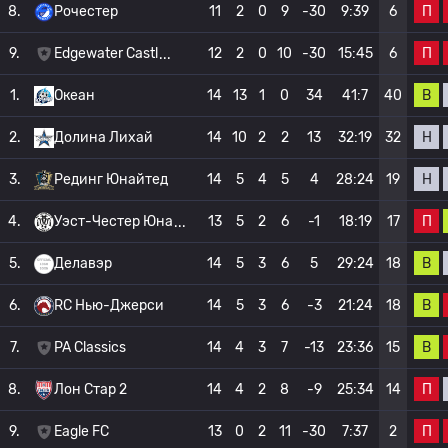
П
8.
Рочестер
11
2
0
9
-30
9:39
6
П
9.
Edgewater Castl
12
2
0
10
-30
15:45
6
В
1.
Океан
14
13
1
0
34
41:7
40
Н
2.
Долина Лихай
14
10
2
2
13
32:19
32
Н
3.
Рединг Юнайтед
14
5
4
5
4
28:24
19
П
4.
Уэст-Честер Юна
13
5
2
6
-1
18:19
17
В
5.
Делавэр
14
5
3
6
5
29:24
18
В
6.
RC Нью-Джерси
14
5
3
6
-3
21:24
18
В
7.
PA Classics
14
4
3
7
-13
23:36
15
П
8.
Лон Стар 2
14
4
2
8
-9
25:34
14
П
9.
Eagle FC
13
0
2
11
-30
7:37
2