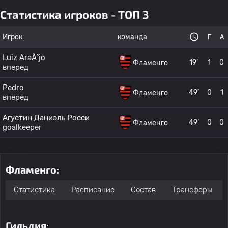
Статистика игроков - ТОП 3
Игрок
команда
Г
А
Luiz AraÃºjo
19’
1
0
Фламенго
вперед
Pedro
49’
0
1
Фламенго
вперед
Агустин Даниэль Росси
49’
0
0
Фламенго
goalkeeper
Фламенго:
Статистика
Расписание
Состав
Трансферы
Гильдия: