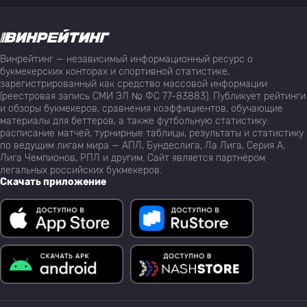
Винрейтинг — независимый информационный ресурс о
букмекерских конторах и спортивной статистике,
зарегистрированный как средство массовой информации
(реестровая запись СМИ ЭЛ № ФС 77-83883). Публикует рейтинги
и обзоры букмекеров, сравнения коэффициентов, обучающие
материалы для беттеров, а также футбольную статистику:
расписание матчей, турнирные таблицы, результаты и статистику
по ведущим лигам мира — АПЛ, Бундеслига, Ла Лига, Серия А,
Лига Чемпионов, РПЛ и другим. Сайт является партнёром
легальных российских букмекеров.
Скачать приложение