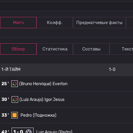
Матч
Коэфф.
Предматчевые факты
Обзор
Статистика
Составы
Текс
1-Й ТАЙМ
1-0
25 '
(Bruno Henrique)
Everton
30 '
(Luiz Araujo)
Igor Jesus
33 '
Pedro
(Подножка)
1 - 0
42 '
Luiz Araujo
(Pedro)