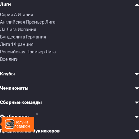
Лиги
Серия A Италия
Английская Премьер Лига
Ла Лига Испания
Бундеслига Германия
Лига 1 Франция
Российская Премьер Лига
Все лиги
Клубы
Чемпионаты
Сборные команды
Футболисты
Получи
подарок!
Предложения букмекеров