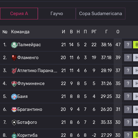
Серия А
Гаучо
Copa Sudamericana
№
Команда
И
В
Н
П
РГ
Г
О
?
1.
Палмейрас
21
14
5
2
22
38:16
47
?
2.
Фламенго
20
11
6
3
19
37:18
39
?
3.
Атлетико Парана
21
11
4
6
9
28:19
37
?
4.
Флуминенсе
22
9
8
5
5
31:26
35
?
5.
Баия
21
8
8
5
4
29:25
32
?
6.
Брагантино
20
9
4
7
6
26:20
31
?
7.
Ботафого
21
8
6
7
2
35:33
30
?
8.
Коритиба
22
8
6
8
-2
27:29
30