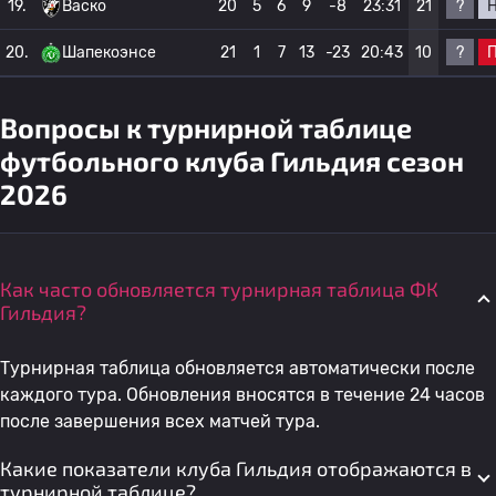
?
19.
Васко
20
5
6
9
-8
23:31
21
?
20.
Шапекоэнсе
21
1
7
13
-23
20:43
10
Вопросы к турнирной таблице
футбольного клуба Гильдия сезон
2026
Как часто обновляется турнирная таблица ФК
Гильдия?
Турнирная таблица обновляется автоматически после
каждого тура. Обновления вносятся в течение 24 часов
после завершения всех матчей тура.
Какие показатели клуба Гильдия отображаются в
турнирной таблице?