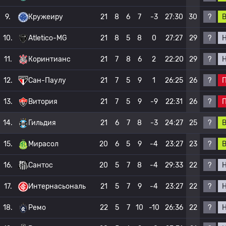
?
9.
Кружеиру
21
8
6
7
-3
27:30
30
?
10.
Atletico-MG
21
8
5
8
0
27:27
29
?
11.
Коринтианс
21
7
8
6
2
22:20
29
?
12.
Сан-Паулу
21
7
5
9
1
26:25
26
?
13.
Витория
21
7
5
9
-9
22:31
26
?
14.
Гильдия
21
6
7
8
-3
24:27
25
?
15.
Мирасол
20
6
5
9
-4
23:27
23
?
16.
Сантос
20
5
7
8
-4
29:33
22
?
17.
Интернасьональ
21
5
7
9
-4
23:27
22
?
18.
Ремо
22
5
7
10
-10
26:36
22