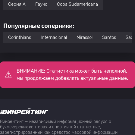
Серия А
Гаучо
Copa Sudamericana
Популярные соперники:
Corinthians
Internacional
Mirassol
Santos
São 
ВНИМАНИЕ: Статистика может быть неполной,
мы продолжаем добавлять актуальные данные.
Винрейтинг — независимый информационный ресурс о
букмекерских конторах и спортивной статистике,
зарегистрированный как средство массовой информации