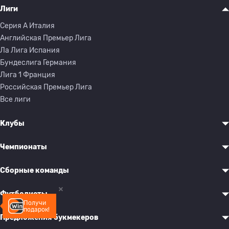
Лиги
Серия A Италия
Английская Премьер Лига
Ла Лига Испания
Бундеслига Германия
Лига 1 Франция
Российская Премьер Лига
Все лиги
Клубы
Чемпионаты
Сборные команды
Футболисты
Получи
подарок!
Предложения букмекеров