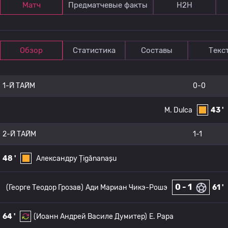
Матч
Предматчевые факты
Н2Н
Обзор
Статистика
Составы
Текс
1-Й ТАЙМ
0-0
M. Dulca
43 '
2-Й ТАЙМ
1-1
48 '
Александру Țigănanașu
0 - 1
(Георге Теодор Грозав)
Ади Мариан Чикэ-Рошэ
61 '
64 '
(Иоанн Андрей Василе Думитер)
E. Papa