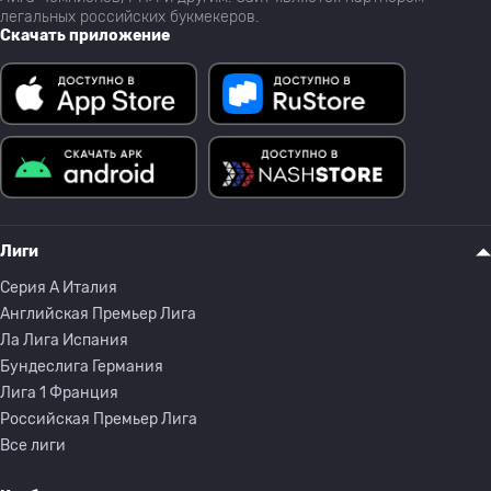
легальных российских букмекеров.
Скачать приложение
Лиги
Серия A Италия
Английская Премьер Лига
Ла Лига Испания
Бундеслига Германия
Лига 1 Франция
Российская Премьер Лига
Все лиги