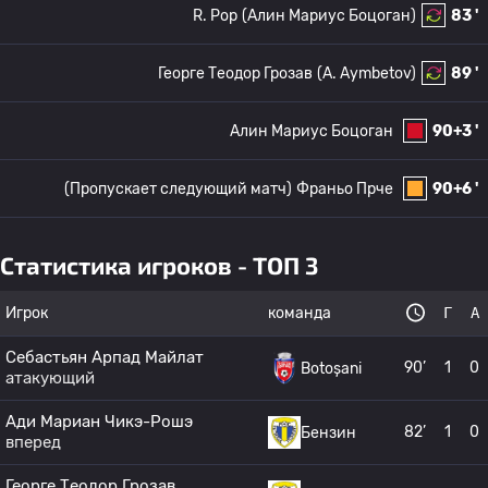
R. Pop
(Алин Мариус Боцоган)
83 '
Георге Теодор Грозав
(A. Aymbetov)
89 '
Алин Мариус Боцоган
90+3 '
(Пропускает следующий матч)
Франьо Прче
90+6 '
Статистика игроков - ТОП 3
Игрок
команда
Г
А
Себастьян Арпад Майлат
90’
1
0
Botoșani
атакующий
Ади Мариан Чикэ-Рошэ
82’
1
0
Бензин
вперед
Георге Теодор Грозав