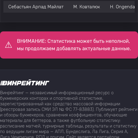
Себастьян Арпад Майлат
М. Ковталюк
H. Ongenda
ВНИМАНИЕ: Статистика может быть неполной,
мы продолжаем добавлять актуальные данные.
Винрейтинг — независимый информационный ресурс о
букмекерских конторах и спортивной статистике,
зарегистрированный как средство массовой информации
(реестровая запись СМИ ЭЛ № ФС 77-83883). Публикует рейтинги
и обзоры букмекеров, сравнения коэффициентов, обучающие
материалы для беттеров, а также футбольную статистику:
расписание матчей, турнирные таблицы, результаты и статистику
по ведущим лигам мира — АПЛ, Бундеслига, Ла Лига, Серия А,
Лига Чемпионов, РПЛ и другим. Сайт является партнёром