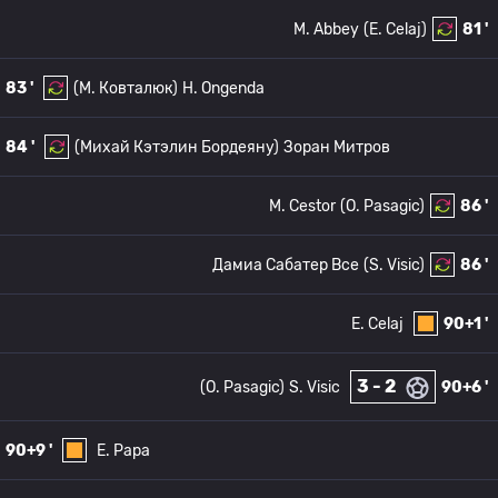
M. Abbey
(E. Celaj)
81 '
83 '
(М. Ковталюк)
H. Ongenda
84 '
(Михай Кэтэлин Бордеяну)
Зоран Митров
M. Cestor
(O. Pasagic)
86 '
Дамиа Сабатер Все
(S. Visic)
86 '
E. Celaj
90+1 '
3 - 2
(O. Pasagic)
S. Visic
90+6 '
90+9 '
E. Papa