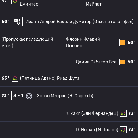
57 '
Думитер)
Майлат
60 '
Иоанн Андрей Василе Думитер
(Отмена гола - фол)
(Пропускает следующий
Флорин Флавий
60 '
матч)
Пьюрис
Дамиа Сабатер Все
60 '
65 '
(Пятница Адамс)
Риад Шута
3 - 1
72 '
Зоран Митров
(H. Ongenda)
Y. Zakir
(Эли Фернандеш)
73 '
D. Huiban
(M. Toutou)
73 '