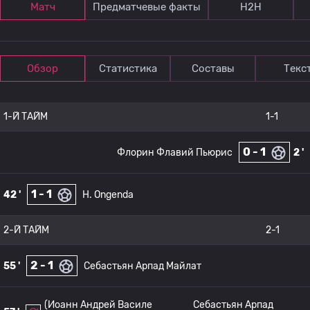
Матч
Предматчевые факты
Н2Н
Обзор
Статистика
Составы
Текс
1-Й ТАЙМ
1-1
0 - 1
Флорин Флавий Пьюрис
2 '
1 - 1
42 '
H. Ongenda
2-Й ТАЙМ
2-1
2 - 1
55 '
Себастьян Арпад Майлат
(Иоанн Андрей Василе
Себастьян Арпад