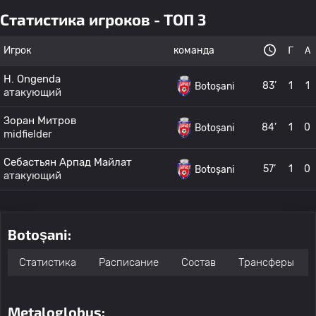
Статистика игроков - ТОП 3
Игрок
команда
Г
А
H. Ongenda
83’
1
1
Botoșani
атакующий
Зоран Митров
84’
1
0
Botoșani
midfielder
Себастьян Арпад Майлат
57’
1
0
Botoșani
атакующий
Botoșani:
Статистика
Расписание
Состав
Трансферы
Metaloglobus: