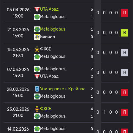
UTA Арад
5
05.04.2026
0
0
0
0
П
15:00
Metaloglobus
1
Metaloglobus
1
21.03.2026
0
0
0
0
В
16:00
Бензин
0
ФКСБ
0
15.03.2026
0
0
0
0
Н
21:30
Metaloglobus
0
Metaloglobus
2
07.03.2026
0
0
0
0
Н
15:30
UTA Арад
2
Университет. Крайова
2
28.02.2026
0
0
0
0
П
16:00
Metaloglobus
1
ФКСБ
4
23.02.2026
0
1
0
0
П
21:00
Metaloglobus
1
Metaloglobus
0
14.02.2026
0
0
0
0
П