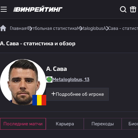
Главная
Футбольная статистика
Metaloglobus
А. Сава - статис
А. Сава - статистика и обзор
А. Сава
Metaloglobus, 13
Подробнее об игроке
Последние матчи
Карьера
Переходы
Био