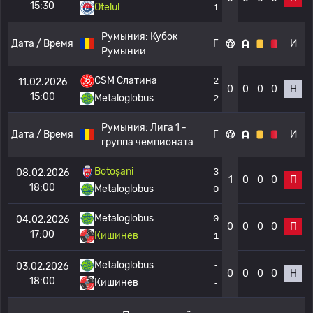
15:30
Otelul
1
Румыния:
Кубок
Дата / Время
Г
И
Румынии
CSM Слатина
2
11.02.2026
0
0
0
0
Н
15:00
Metaloglobus
2
Румыния:
Лига 1 -
Дата / Время
Г
И
группа чемпионата
Botoșani
3
08.02.2026
1
0
0
0
П
18:00
Metaloglobus
0
Metaloglobus
0
04.02.2026
0
0
0
0
П
17:00
Кишинев
1
Metaloglobus
-
03.02.2026
0
0
0
0
Н
18:00
Кишинев
-