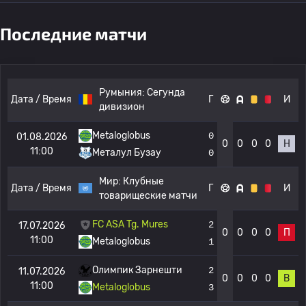
Последние матчи
Румыния:
Сегунда
Дата / Время
Г
И
дивизион
Metaloglobus
0
01.08.2026
0
0
0
0
Н
11:00
Металул Бузау
0
Мир:
Клубные
Дата / Время
Г
И
товарищеские матчи
FC ASA Tg. Mures
2
17.07.2026
0
0
0
0
П
11:00
Metaloglobus
1
Олимпик Зарнешти
2
11.07.2026
0
0
0
0
В
11:00
Metaloglobus
3