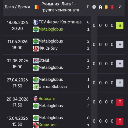
Румыния:
Лига 1 -
Дата / Время
Г
И
группа чемпионата
FCV Фарул Констанца
0
18.05.2026
0
0
0
0
В
20:30
Metaloglobus
1
Metaloglobus
2
11.05.2026
0
0
0
0
Н
18:00
ФК Сибиу
2
Otelul
2
02.05.2026
0
0
0
0
Н
15:00
Metaloglobus
2
Metaloglobus
1
27.04.2026
0
0
0
0
Н
17:30
Unirea Slobozia
1
Botoșani
3
20.04.2026
0
0
0
0
П
17:30
Metaloglobus
2
Metaloglobus
0
13.04.2026
0
0
0
0
П
15:30
Кишинев
1