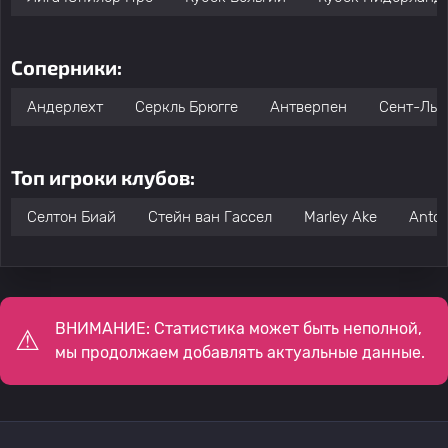
Соперники:
Андерлехт
Серкль Брюгге
Антверпен
Сент-Лье
Топ игроки клубов:
Селтон Биай
Стейн ван Гассел
Marley Ake
Anto
ВНИМАНИЕ: Статистика может быть неполной,
мы продолжаем добавлять актуальные данные.