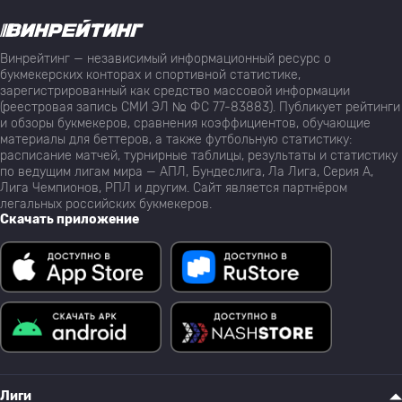
Винрейтинг — независимый информационный ресурс о
букмекерских конторах и спортивной статистике,
зарегистрированный как средство массовой информации
(реестровая запись СМИ ЭЛ № ФС 77-83883). Публикует рейтинги
и обзоры букмекеров, сравнения коэффициентов, обучающие
материалы для беттеров, а также футбольную статистику:
расписание матчей, турнирные таблицы, результаты и статистику
по ведущим лигам мира — АПЛ, Бундеслига, Ла Лига, Серия А,
Лига Чемпионов, РПЛ и другим. Сайт является партнёром
легальных российских букмекеров.
Скачать приложение
Лиги