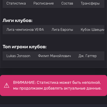
Статистика
Расписание
Состав
Трансферы
Лиги клубов:
Лига чемпионов УЕФА
Лига Европы
Кубок Швеции
Топ игроки клубов:
Lukas Jonsson
Филип Манойлович
Дж. Гаттер
Ю
ВНИМАНИЕ: Статистика может быть неполной,
мы продолжаем добавлять актуальные данные.