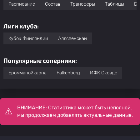
Расписание
Состав
Трансферы
Таблицы
Бо
Лиги клуба:
Кубок Финляндии
Аллсвенскан
Популярные соперники:
Броммапойкарна
Falkenberg
ИФК Сковде
ВНИМАНИЕ: Статистика может быть неполной,
мы продолжаем добавлять актуальные данные.