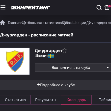
Главная
Футбольная статистика
Кубок Швеции
Джургарден с
Джургарден - расписание матчей
Джургарден
Швеция
Все чемпионаты клуба
Подробнее о клубе
Статистика
Результаты
Календарь
Табли