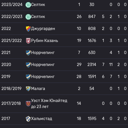
2023/2024
Селтик
1
30
0
0
0
2022/2023
Селтик
26
847
5
2
1
0
2022
Джургарден
10
808
2
0
0
0
2021/2022
Рубин Казань
19
1676
1
3
1
0
2021
Норрчепинг
7
630
4
1
0
2020
Норрчепинг
29
2314
7
11
2
0
2019
Норрчепинг
28
1591
6
7
1
0
2018/2019
Малага
2
54
0
1
0
Уэст Хэм Юнайтед
2017/2018
14
0
0
0
0
до 23 лет
2017
Хальмстад
18
1595
4
0
2
0