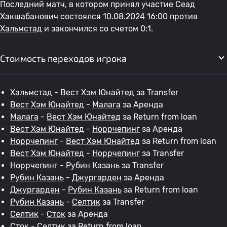
Последний матч, в котором принял участие Сеад
Хакшабанович состоялся 10.08.2024 16:00 против
Хальмстад
и закончился со счетом 0:1.
Стоимость переходов игрока
Хальмстад
-
Вест Хэм Юнайтед
за Transfer
Вест Хэм Юнайтед
-
Малага
за Аренда
Малага
-
Вест Хэм Юнайтед
за Return from loan
Вест Хэм Юнайтед
-
Норрчепинг
за Аренда
Норрчепинг
-
Вест Хэм Юнайтед
за Return from loan
Вест Хэм Юнайтед
-
Норрчепинг
за Transfer
Норрчепинг
-
Рубин Казань
за Transfer
Рубин Казань
-
Джургарден
за Аренда
Джургарден
-
Рубин Казань
за Return from loan
Рубин Казань
-
Селтик
за Transfer
Селтик
-
Сток
за Аренда
Сток
-
Селтик
за Return from loan