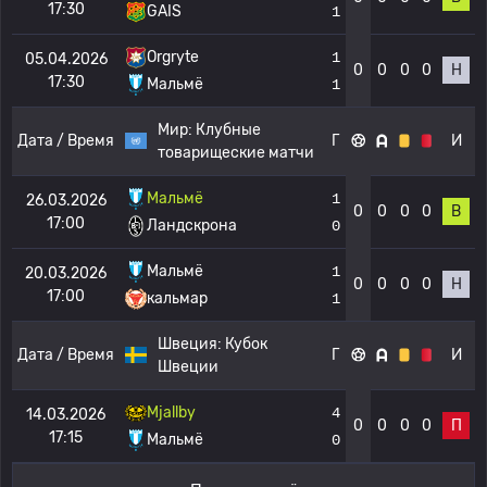
17:30
GAIS
1
Orgryte
1
05.04.2026
0
0
0
0
Н
17:30
Мальмё
1
Мир:
Клубные
Дата / Время
Г
И
товарищеские матчи
Мальмё
1
26.03.2026
0
0
0
0
В
17:00
Ландскрона
0
Мальмё
1
20.03.2026
0
0
0
0
Н
17:00
кальмар
1
Швеция:
Кубок
Дата / Время
Г
И
Швеции
Mjallby
4
14.03.2026
0
0
0
0
П
17:15
Мальмё
0