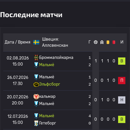
Последние матчи
Швеция:
Дата / Время
Г
И
Аллсвенскан
Броммапойкарна
1
02.08.2026
1
1
1
0
В
15:00
Мальмё
2
Мальмё
1
26.07.2026
0
0
1
0
П
17:30
Эльфсборг
2
кальмар
2
20.07.2026
0
1
0
0
Н
20:00
Мальмё
2
Мальмё
4
12.07.2026
0
0
0
0
В
15:00
Гетеборг
0