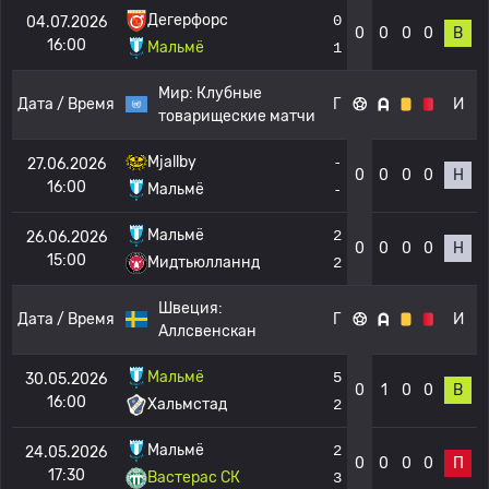
Дегерфорс
0
04.07.2026
0
0
0
0
В
16:00
Мальмё
1
Мир:
Клубные
Дата / Время
Г
И
товарищеские матчи
Mjallby
-
27.06.2026
0
0
0
0
Н
16:00
Мальмё
-
Мальмё
2
26.06.2026
0
0
0
0
Н
15:00
Мидтьюлланнд
2
Швеция:
Дата / Время
Г
И
Аллсвенскан
Мальмё
5
30.05.2026
0
1
0
0
В
16:00
Хальмстад
2
Мальмё
2
24.05.2026
0
0
0
0
П
17:30
Вастерас СК
3