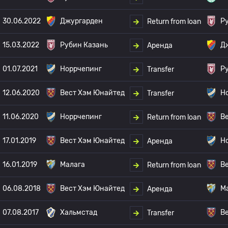
30.06.2022
Джургарден
Р
Return from loan
15.03.2022
Рубин Казань
Д
Аренда
01.07.2021
Норрчепинг
Р
Transfer
12.06.2020
Вест Хэм Юнайтед
Н
Transfer
11.06.2020
Норрчепинг
В
Return from loan
17.01.2019
Вест Хэм Юнайтед
Н
Аренда
16.01.2019
Малага
В
Return from loan
06.08.2018
Вест Хэм Юнайтед
М
Аренда
07.08.2017
Хальмстад
В
Transfer