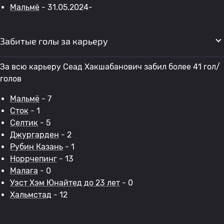
Мальмё
- 31.05.2024-
Забитые голы за карьеру
За всю карьеру Сеад Хакшабанович забил более 41 гол/
голов
Мальмё
- 7
Сток
- 1
Селтик
- 5
Джургарден
- 2
Рубин Казань
- 1
Норрчепинг
- 13
Малага
- 0
Уэст Хэм Юнайтед до 23 лет
- 0
Хальмстад
- 12