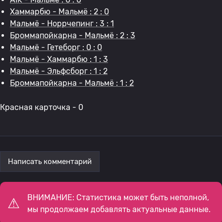
Хаммарбю - Мальмё : 2 : 0
Мальмё - Норрчепинг : 3 : 1
Броммапойкарна - Мальмё : 2 : 3
Мальмё - Гетеборг : 0 : 0
Мальмё - Хаммарбю : 1 : 3
Мальмё - Эльфсборг : 1 : 2
Броммапойкарна - Мальмё : 1 : 2
Красная карточка - 0
Написать комментарий
ВНИМАНИЕ: Статистика может быть неполной,
мы продолжаем добавлять актуальные данные.