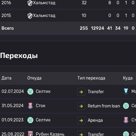
2016
Хальмстад
32
8
0
1
0
2015
Хальмстад
10
0
0
1
0
Всего
255
12924
41
34
19
0
Переходы
Дата
Откуда
Тип перехода
Куда
02.07.2024
Селтик
М
Transfer
31.05.2024
Сток
С
Return from loan
01.09.2023
Селтик
С
Аренда
25.08.2022
Рубин Казань
С
Transfer