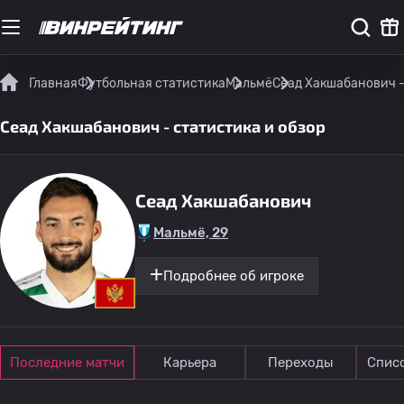
Главная
Футбольная статистика
Мальмё
Сеад Хакшабанович -
Сеад Хакшабанович - статистика и обзор
Сеад Хакшабанович
Мальмё, 29
Подробнее об игроке
Последние матчи
Карьера
Переходы
Спис