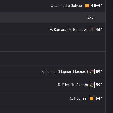
Joao Pedro Galvao
45+4 '
2-0
A. Kamara
(M. Burstow)
46 '
K. Palmer
(Марвин Мехлем)
59 '
R. Giles
(M. Jacob)
59 '
C. Hughes
64 '