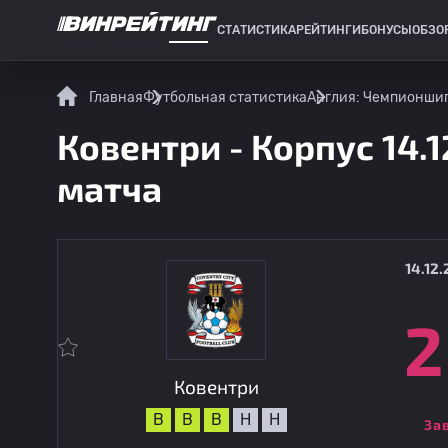
СТАТИСТИКА
РЕЙТИНГИ
БОНУСЫ
ОБЗО
СПОРТИВНАЯ СТАТИСТИКА
Главная
Футбольная статистика
Англия: Чемпионши
Ковентри - Корпус 14.
матча
14.12.
2
Ковентри
В
В
В
Н
Н
За