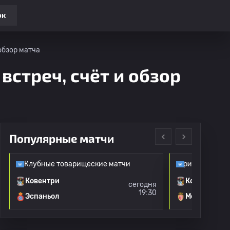
ок
обзор матча
встреч, счёт и обзор
Популярные матчи
Клубные товарищеские матчи
Клубные товарищеские матчи
Ковентри
Ковентри
сегодня
19:30
Эспаньол
Монако