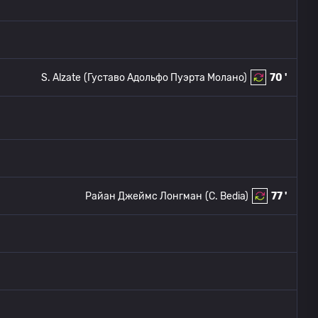
S. Alzate
(Густаво Адольфо Пуэрта Молано)
70 '
Райан Джеймс Лонгман
(C. Bedia)
77 '