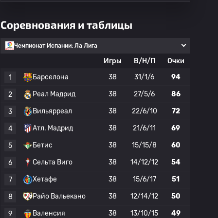
Соревнования и таблицы
Чемпионат Испании: Ла Лига
Игры
В/Н/П
Очки
Барселона
38
31/1/6
94
1
Реал Мадрид
38
27/5/6
86
2
Вильярреал
38
22/6/10
72
3
Атл. Мадрид
38
21/6/11
69
4
Бетис
38
15/15/8
60
5
Сельта Виго
38
14/12/12
54
6
Хетафе
38
15/6/17
51
7
Райо Вальекано
38
12/14/12
50
8
Валенсия
38
13/10/15
49
9