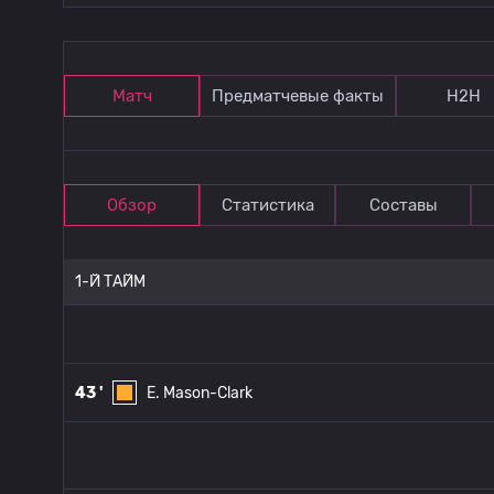
Матч
Предматчевые факты
Н2Н
Обзор
Статистика
Составы
1-Й ТАЙМ
43 '
E. Mason-Clark