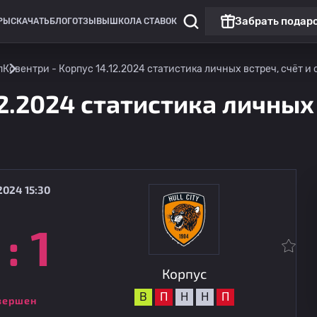
Забрать подар
РЫ
СКАЧАТЬ
БЛОГ
ОТЗЫВЫ
ШКОЛА СТАВОК
п
Ковентри - Корпус 14.12.2024 статистика личных встреч, счёт и 
12.2024 статистика личных 
2024 15:30
:
1
Клубные товарищеские матчи
Корпус
15.08
17:00
Ницца
Корпус
В
П
Н
Н
П
вершен