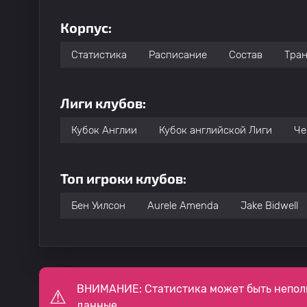
Корпус:
Статистика
Расписание
Состав
Тра
Лиги клубов:
Кубок Англии
Кубок английской Лиги
Че
Топ игроки клубов:
Бен Уилсон
Aurele Amenda
Jake Bidwell
ВНИМАНИЕ: Статистика может быть непол
данные.