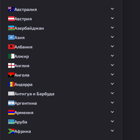
Австралия
Австрия
Азербайджан
Азия
Албания
Алжир
Англия
Ангола
Андорра
Антигуа и Барбуда
Аргентина
Армения
Аруба
Африка