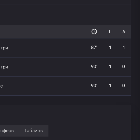
Г
А
87’
1
1
нтри
90’
1
0
нтри
90’
1
0
ус
нсферы
Таблицы