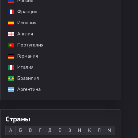
Россия
Франция
Испания
Англия
Португалия
Германия
Италия
Бразилия
Аргентина
Страны
Все
А
Б
В
Г
Д
Е
З
И
К
Л
М
Н
О