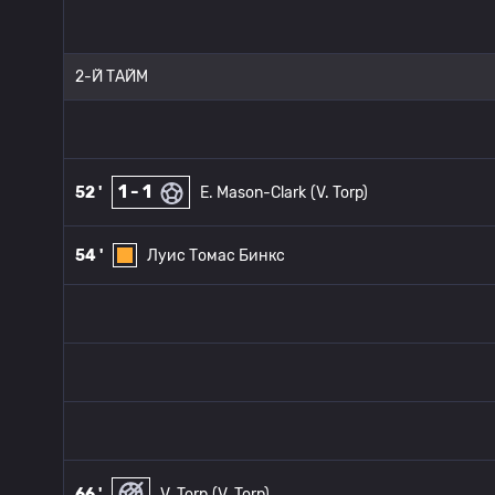
2-Й ТАЙМ
1 - 1
52 '
E. Mason-Clark
(V. Torp)
54 '
Луис Томас Бинкс
66 '
V. Torp
(V. Torp)