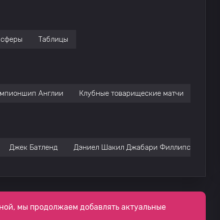
нсферы
Таблицы
мпионшип Англии
Клубные товарищеские матчи
Джек Батленд
Дэниел Шакил Джабари Филлипс
ной, мы продолжаем добавлять актуальные