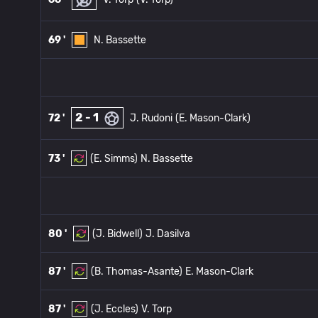
69 '
N. Bassette
2 - 1
72 '
J. Rudoni
(E. Mason-Clark)
73 '
(E. Simms)
N. Bassette
80 '
(J. Bidwell)
J. Dasilva
87 '
(B. Thomas-Asante)
E. Mason-Clark
87 '
(J. Eccles)
V. Torp