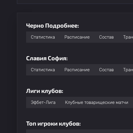
Черно Подробнее:
Статистика
Расписание
Состав
Тра
Славия София:
Статистика
Расписание
Состав
Тра
Лиги клубов:
Эфбет-Лига
Клубные товарищеские матчи
Топ игроки клубов: