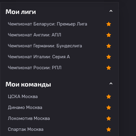
Мои лиги
Чемпионат Беларуси: Премьер Лига
ментарии
Чемпионат Англии: АПЛ
Чемпионат Германии: Бундеслига
Чемпионат Италии: Серия А
Чемпионат России: РПЛ
Мои команды
ЦСКА Москва
Динамо Москва
Локомотив Москва
Спартак Москва