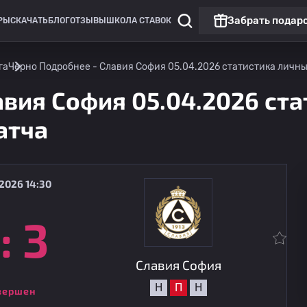
Забрать подар
РЫ
СКАЧАТЬ
БЛОГ
ОТЗЫВЫ
ШКОЛА СТАВОК
га
Черно Подробнее - Славия София 05.04.2026 статистика личных
авия София 05.04.2026 ст
атча
2026 14:30
:
3
Эфбет-Лига
Ботев Враца
10.08
19:00
Славия София
Славия София
Н
П
Н
вершен