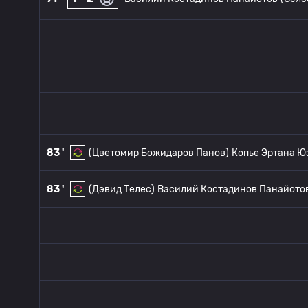
83 '
(Цветомир Божидаров Панов)
Копье Эртана Ю
83 '
(Дэвид Телес)
Василий Костадинов Панайото