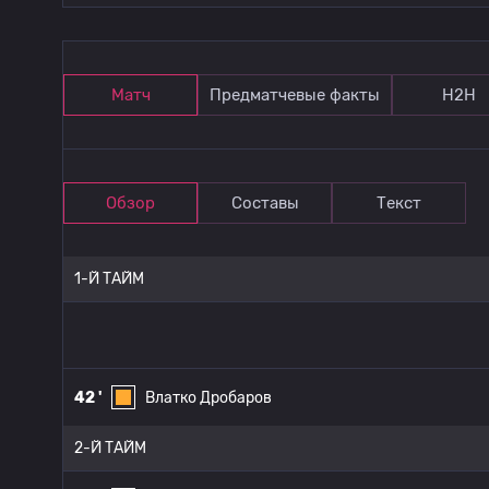
Матч
Предматчевые факты
Н2Н
Обзор
Составы
Текст
1-Й ТАЙМ
42 '
Влатко Дробаров
2-Й ТАЙМ