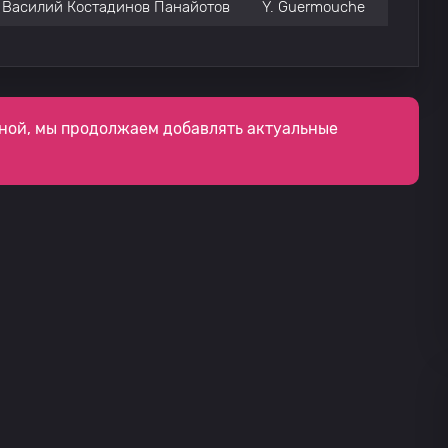
Василий Костадинов Панайотов
Y. Guermouche
Эмиль 
ной, мы продолжаем добавлять актуальные