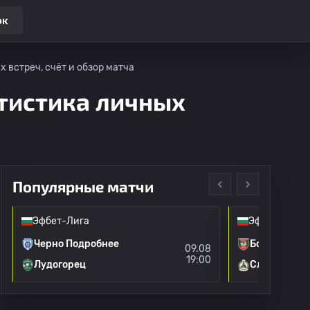
ок
 встреч, счёт и обзор матча
атистика личных
Популярные матчи
Эфбет-Лига
Эфбет-Лига
Черно Подробнее
Ботев Враца
09.08
19:00
Лудогорец
Славия Соф