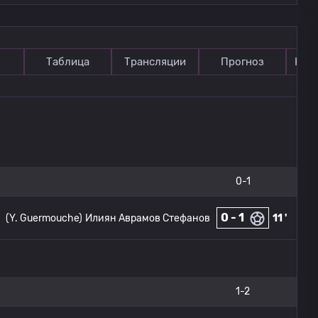
Таблица
Трансляции
Прогноз
Ком
0-1
0 - 1
(Y. Guermouche)
Илиян Аврамов Стефанов
11 '
1-2