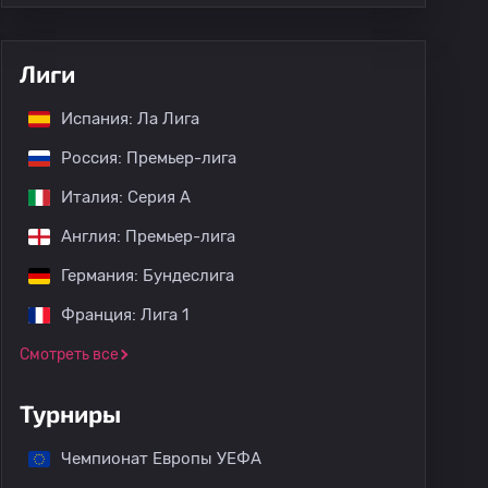
Лиги
Испания: Ла Лига
Россия: Премьер-лига
Италия: Серия А
Англия: Премьер-лига
Германия: Бундеслига
Франция: Лига 1
Смотреть все
Турниры
Чемпионат Европы УЕФА