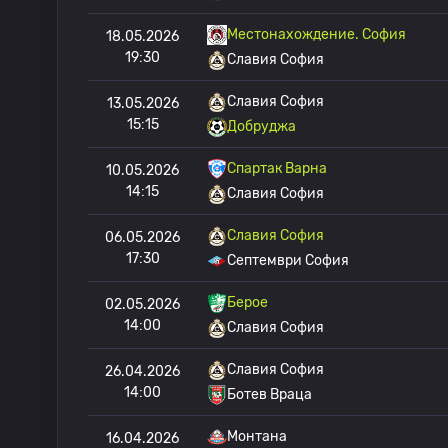
Местонахождение. София
18.05.2026
19:30
Славия София
Славия София
13.05.2026
15:15
Добруджа
Спартак Варна
10.05.2026
14:15
Славия София
Славия София
06.05.2026
17:30
Септември София
Берое
02.05.2026
14:00
Славия София
Славия София
26.04.2026
14:00
Ботев Враца
Монтана
16.04.2026