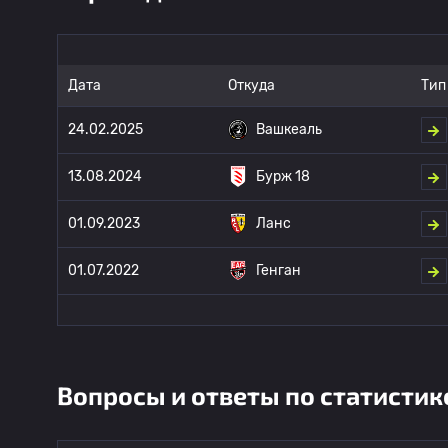
Дата
Откуда
Тип
24.02.2025
Вашкеаль
13.08.2024
Бурж 18
01.09.2023
Ланс
01.07.2022
Генган
Вопросы и ответы по статистик