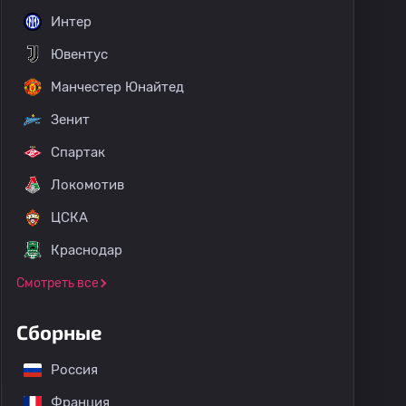
Интер
Ювентус
Манчестер Юнайтед
Зенит
Спартак
Локомотив
ЦСКА
Краснодар
Смотреть все
Сборные
Россия
Франция