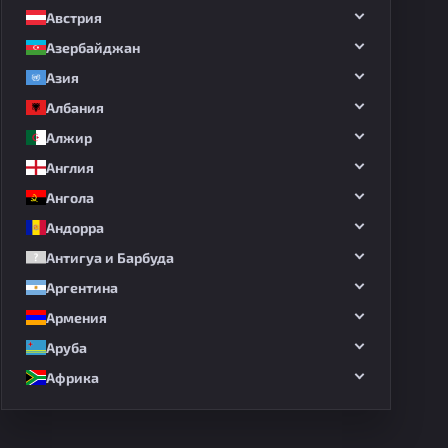
Австрия
Азербайджан
Азия
Албания
Алжир
Англия
Ангола
Андорра
Антигуа и Барбуда
Аргентина
Армения
Аруба
Африка