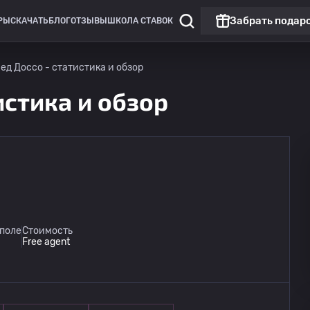
Забрать подар
РЫ
СКАЧАТЬ
БЛОГ
ОТЗЫВЫ
ШКОЛА СТАВОК
ед Доссо - статистика и обзор
истика и обзор
 поле
Стоимость
Free agent