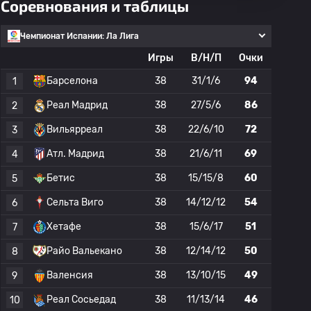
Соревнования и таблицы
Чемпионат Испании: Ла Лига
Игры
В/Н/П
Очки
Барселона
38
31/1/6
94
1
Реал Мадрид
38
27/5/6
86
2
Вильярреал
38
22/6/10
72
3
Атл. Мадрид
38
21/6/11
69
4
Бетис
38
15/15/8
60
5
Сельта Виго
38
14/12/12
54
6
Хетафе
38
15/6/17
51
7
Райо Вальекано
38
12/14/12
50
8
Валенсия
38
13/10/15
49
9
Реал Сосьедад
38
11/13/14
46
10