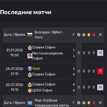
Последние матчи
Болгария:
Эфбет-
Дата / Время
Г
И
Лига
Славия София
1
31.07.2026
0
0
0
0
Н
Местонахождение.
19:00
1
София
Арда
1
24.07.2026
0
0
0
0
П
21:15
Славия София
0
Славия София
0
20.07.2026
0
0
0
0
Н
19:15
ЦСКА София
0
Мир:
Клубные
Дата / Время
Г
И
товарищеские матчи