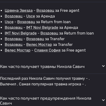
Црвена Звезда
-
Воздовац
за Free agent
Воздовац
-
Usce
за Аренда
Usce
-
Воздовац
за Return from loan
Воздовац
-
IMT Novi Belgrade
за Аренда
IMT Novi Belgrade
-
Воздовац
за Return from loan
Воздовац
-
Воздовац
за Transfer
Воздовац
-
Велес Мостар
за Transfer
Велес Мостар
-
Славия София
за Free agent
Как часто получает травмы Никола Савич
Последний раз Никола Савич получил травму - .
Вылечил . Самая популярная травма игрока - .
Как часто получает предупреждения Никола
Савич