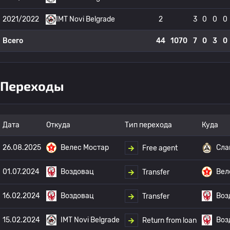
2021/2022
IMT Novi Belgrade
2
3
0
0
0
Всего
44
1070
7
0
3
0
Переходы
Дата
Откуда
Тип перехода
Куда
26.08.2025
Велес Мостар
Сла
Free agent
01.07.2024
Воздовац
Вел
Transfer
16.02.2024
Воздовац
Воз
Transfer
15.02.2024
IMT Novi Belgrade
Воз
Return from loan