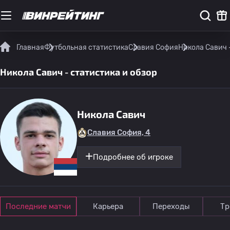
Главная
Футбольная статистика
Славия София
Никола Савич 
Никола Савич - статистика и обзор
Никола Савич
Славия София, 4
Подробнее об игроке
Последние матчи
Карьера
Переходы
Тр