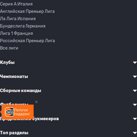
Серия A Италия
Английская Премьер Лига
Ла Лига Испания
Бундеслига Германия
Лига 1 Франция
Российская Премьер Лига
Все лиги
Клубы
Чемпионаты
Сборные команды
Футболисты
Получи
подарок!
Предложения букмекеров
Топ разделы