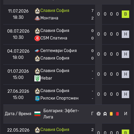
Славия София
7
11.07.2026
0
0
0
0
В
18:30
Монтана
2
Славия София
0
08.07.2026
0
0
0
0
Н
10:30
CSM Слатина
0
Септември София
0
04.07.2026
0
0
0
0
Н
18:00
Славия София
0
Славия София
-
01.07.2026
0
0
0
0
Н
15:00
Hebar
-
Славия София
-
27.06.2026
0
0
0
0
Н
15:00
Рилски Спортсмен
-
Болгария:
Эфбет-
Дата / Время
Г
И
Лига
Славия София
2
22.05.2026
0
0
0
0
В