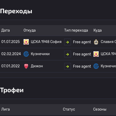
Переходы
Дата
Откуда
Тип перехода
Куда
01.07.2025
ЦСКА 1948 София
Славия 
Free agent
02.02.2024
Кузнечики
ЦСКА 19
Free agent
07.01.2022
Дижон
Кузнечи
Free agent
Трофеи
Лига
Статус
Сезоны