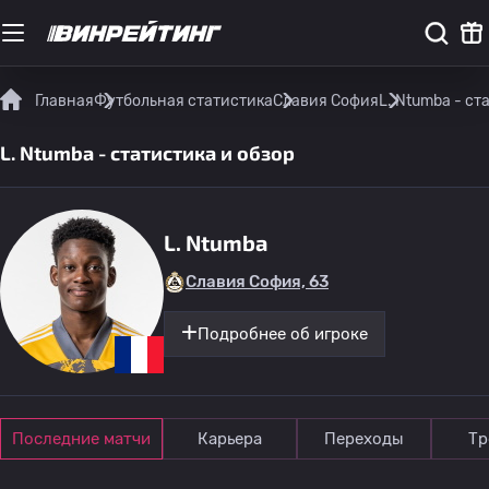
Главная
Футбольная статистика
Славия София
L. Ntumba - ст
L. Ntumba - статистика и обзор
L. Ntumba
Славия София, 63
Подробнее об игроке
Последние матчи
Карьера
Переходы
Тр