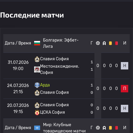
Последние матчи
Болгария:
Эфбет-
Дата / Время
Г
И
Лига
Славия София
1
31.07.2026
0
0
0
0
Н
Местонахождение.
19:00
1
София
Арда
1
24.07.2026
0
0
0
0
П
21:15
Славия София
0
Славия София
0
20.07.2026
0
0
0
0
Н
19:15
ЦСКА София
0
Мир:
Клубные
Дата / Время
Г
И
товарищеские матчи