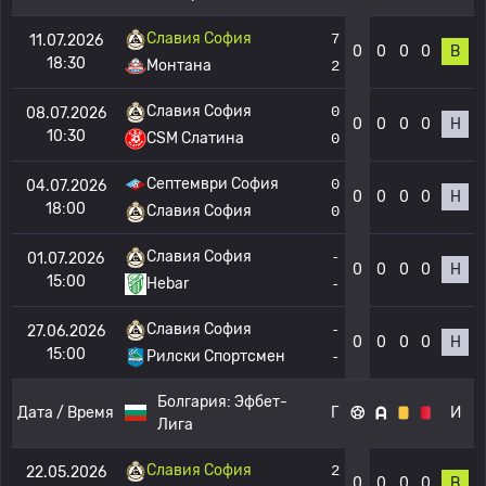
Славия София
7
11.07.2026
0
0
0
0
В
18:30
Монтана
2
Славия София
0
08.07.2026
0
0
0
0
Н
10:30
CSM Слатина
0
Септември София
0
04.07.2026
0
0
0
0
Н
18:00
Славия София
0
Славия София
-
01.07.2026
0
0
0
0
Н
15:00
Hebar
-
Славия София
-
27.06.2026
0
0
0
0
Н
15:00
Рилски Спортсмен
-
Болгария:
Эфбет-
Дата / Время
Г
И
Лига
Славия София
2
22.05.2026
0
0
0
0
В