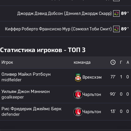
Джордж Дэвид Добсон
(Дэниел Джордж Скарр)
89 '
Киффер Роберто Франсиско Мур
(Сэмюэл Тоби Смит)
89 '
Статистика игроков - ТОП 3
Игрок
команда
Г
А
Оливер Майкл Рэтбоун
77’
1
0
Врексхэм
midfielder
Уильям Джон Мэннион
90’
0
0
Чарльтон
goalkeeper
Рис Фредерик Джеймс Берк
13’
0
0
Чарльтон
defender