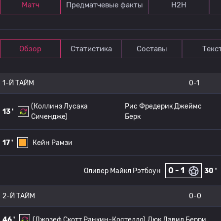
Матч
Предматчевые факты
Н2Н
Обзор
Статистика
Составы
Текс
1-Й ТАЙМ
0-1
(Коллинз Лусака
Рис Фредерик Джеймс
13 '
Сичендже)
Берк
17 '
Кейн Рамзи
0 - 1
Оливер Майкл Рэтбоун
30 '
2-Й ТАЙМ
0-0
46 '
(Джозеф Скотт Ранкин-Костелло)
Люк Дэвид Берри