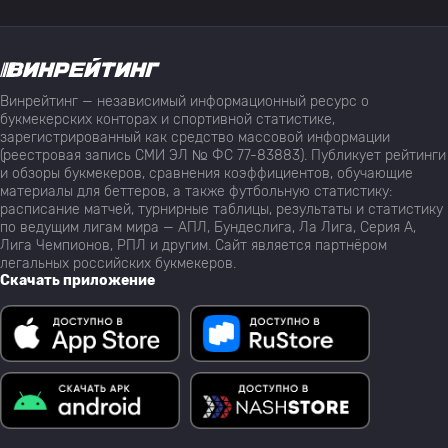
Винрейтинг — независимый информационный ресурс о
букмекерских конторах и спортивной статистике,
зарегистрированный как средство массовой информации
(реестровая запись СМИ ЭЛ № ФС 77-83883). Публикует рейтинги
и обзоры букмекеров, сравнения коэффициентов, обучающие
материалы для беттеров, а также футбольную статистику:
расписание матчей, турнирные таблицы, результаты и статистику
по ведущим лигам мира — АПЛ, Бундеслига, Ла Лига, Серия А,
Лига Чемпионов, РПЛ и другим. Сайт является партнёром
легальных российских букмекеров.
Скачать приложение