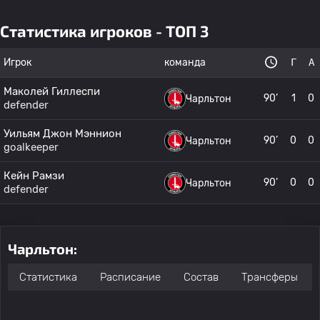
Статистика игроков - ТОП 3
Игрок
команда
Г
А
Маколей Гиллеспи
90’
1
0
Чарльтон
defender
Уильям Джон Мэннион
90’
0
0
Чарльтон
goalkeeper
Кейн Рамзи
90’
0
0
Чарльтон
defender
Чарльтон:
Статистика
Расписание
Состав
Трансферы