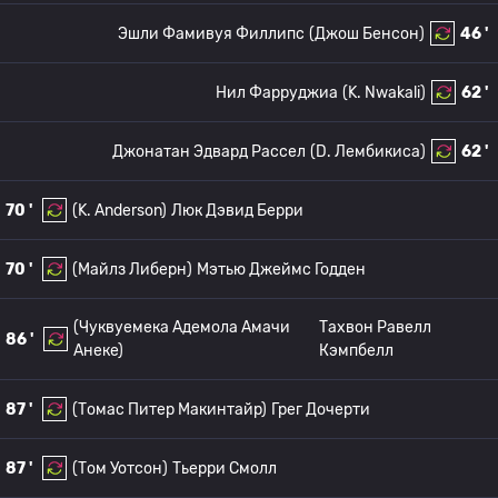
Эшли Фамивуя Филлипс
(Джош Бенсон)
46 '
Нил Фарруджиа
(K. Nwakali)
62 '
Джонатан Эдвард Рассел
(D. Лембикиса)
62 '
70 '
(K. Anderson)
Люк Дэвид Берри
70 '
(Майлз Либерн)
Мэтью Джеймс Годден
(Чуквуемека Адемола Амачи
Тахвон Равелл
86 '
Анеке)
Кэмпбелл
87 '
(Томас Питер Макинтайр)
Грег Дочерти
87 '
(Том Уотсон)
Тьерри Смолл