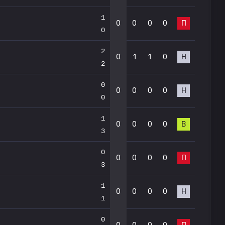
1
0
0
0
0
П
0
2
0
1
1
0
Н
2
0
0
0
0
0
Н
0
1
0
0
0
0
В
3
0
0
0
0
0
П
3
1
0
0
0
0
Н
1
0