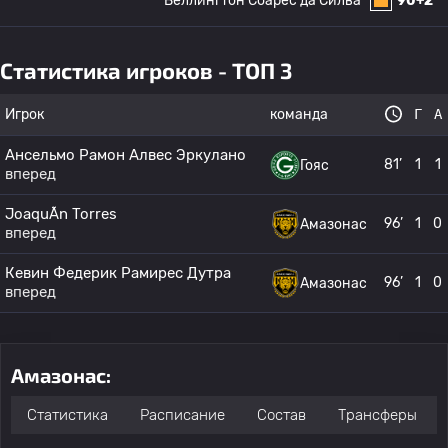
Веллингтон Соарес да Силва
90+2 '
Статистика игроков - ТОП 3
Игрок
команда
Г
А
Ансельмо Рамон Алвес Эркулано
81’
1
1
Гояс
вперед
JoaquÃ­n Torres
96’
1
0
Амазонас
вперед
Кевин Федерик Рамирес Дутра
96’
1
0
Амазонас
вперед
Амазонас:
Статистика
Расписание
Состав
Трансферы