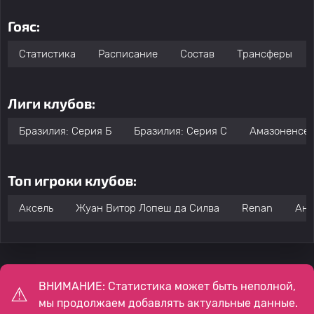
Гояс:
Статистика
Расписание
Состав
Трансферы
Лиги клубов:
Бразилия: Серия Б
Бразилия: Серия C
Амазоненсе:
Топ игроки клубов:
Аксель
Жуан Витор Лопеш да Силва
Renan
Анс
ВНИМАНИЕ: Статистика может быть неполной,
мы продолжаем добавлять актуальные данные.