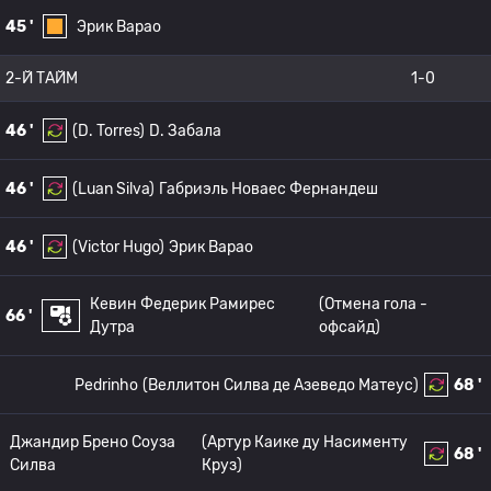
45 '
Эрик Варао
2-Й ТАЙМ
1-0
46 '
(D. Torres)
D. Забала
46 '
(Luan Silva)
Габриэль Новаес Фернандеш
46 '
(Victor Hugo)
Эрик Варао
Кевин Федерик Рамирес
(Отмена гола -
66 '
Дутра
офсайд)
Pedrinho
(Веллитон Силва де Азеведо Матеус)
68 '
Джандир Брено Соуза
(Артур Каике ду Насименту
68 '
Силва
Круз)