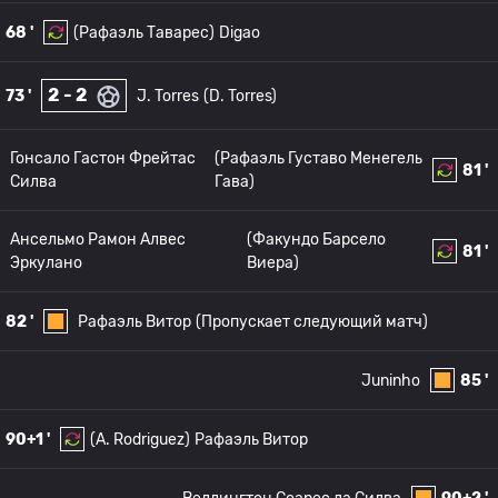
68 '
(Рафаэль Таварес)
Digao
2 - 2
73 '
J. Torres
(D. Torres)
Гонсало Гастон Фрейтас
(Рафаэль Густаво Менегель
81 '
Силва
Гава)
Ансельмо Рамон Алвес
(Факундо Барсело
81 '
Эркулано
Виера)
82 '
Рафаэль Витор
(Пропускает следующий матч)
Juninho
85 '
90+1 '
(A. Rodriguez)
Рафаэль Витор