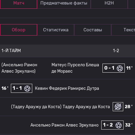
Матч
Предматчевые факты
Н2Н
Обзор
Статистика
Составы
Текс
1-Й ТАЙМ
1-2
(Ансельмо Рамон
Матеус Пурсело Блеша
0 - 1
11 '
Алвес Эркулано)
де Мораес
1 - 1
16 '
Кевин Федерик Рамирес Дутра
(Тадеу Араужу да Коста)
Тадеу Араужу да Коста
28 '
1 - 2
Ансельмо Рамон Алвес Эркулано
32 '