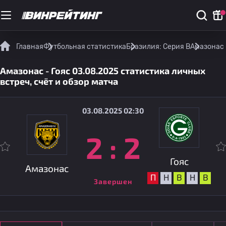
Главная
Футбольная статистика
Бразилия: Серия B
Амазонас 
Амазонас - Гояс 03.08.2025 статистика личных
встреч, счёт и обзор матча
03.08.2025 02:30
2
:
2
Гояс
Амазонас
П
Н
В
Н
В
Завершен