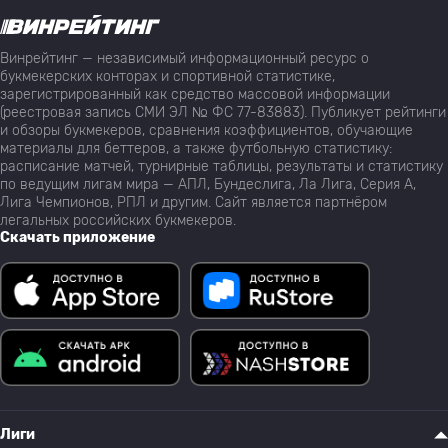
34
Marcao
Пайсанду
0
Винрейтинг — независимый информационный ресурс о
букмекерских конторах и спортивной статистике,
зарегистрированный как средство массовой информации
35
Thayllon
Пайсанду
0
(реестровая запись СМИ ЭЛ № ФС 77-83883). Публикует рейтинги
и обзоры букмекеров, сравнения коэффициентов, обучающие
материалы для беттеров, а также футбольную статистику:
расписание матчей, турнирные таблицы, результаты и статистику
36
Henrico
Пайсанду
0
по ведущим лигам мира — АПЛ, Бундеслига, Ла Лига, Серия А,
Лига Чемпионов, РПЛ и другим. Сайт является партнёром
легальных российских букмекеров.
Жуан Витор Лопеш да
Скачать приложение
37
Амазонас
0
Силва
38
Capixaba Matheus
Пайсанду
0
Алисон Винисиус
39
Амазонас
0
Алмейда Невес
Лиги