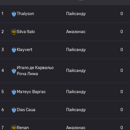
1
Thalyson
Пайсанду
0
2
Silva Italo
Амазонас
0
3
Klayvert
Пайсанду
0
Итало де Карвальо
4
Пайсанду
0
Роча Лима
5
Матеус Варгас
Пайсанду
0
6
Dias Caua
Пайсанду
0
7
Renan
Амазонас
0