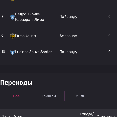
Педро Энрике
8
Пайсанду
0
Карреретт Лима
9
Firmo Kauan
Амазонас
0
10
Luciano Souza Santos
Пайсанду
0
11
Miguel Braga
Пайсанду
0
Переходы
12
Henrique Pedro
Пайсанду
0
Все
Пришли
Ушли
Бруно Биспо дос
13
Пайсанду
0
Аньос
Откуда/
Дата
Игрок
Стоимость