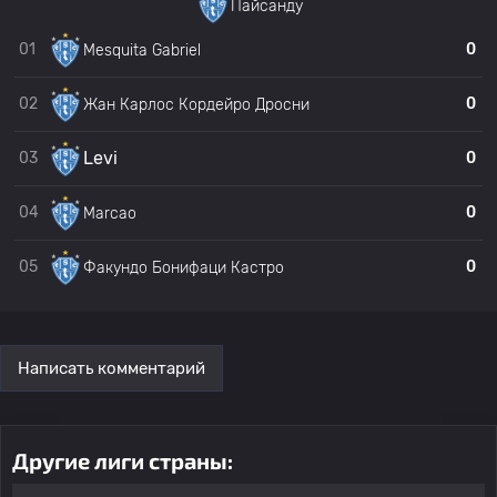
Пайсанду
21
Лукас Кардосо Соарес
Пайсанду
0
01
0
Mesquita Gabriel
22
Marcinho
Пайсанду
0
02
0
Жан Карлос Кордейро Дросни
Levi
03
0
Луис Фелипе Кастро
23
Пайсанду
0
Нето
04
0
Marcao
24
Пабло Байаниньо
Пайсанду
0
05
0
Факундо Бонифаци Кастро
Jose da Silva Junior
25
Пайсанду
0
Edilson
Написать комментарий
Lucas da Costa Benicio
26
Пайсанду
0
Fabio
Другие лиги страны: