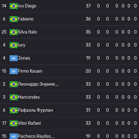
14
Ivo Diego
37
0
0
0
0
0
0
6
Fabiano
36
0
0
0
0
0
0
25
Silva Italo
35
0
0
0
0
0
0
4
Iury
33
0
0
0
0
0
0
4
Jonas
19
0
0
0
0
0
0
15
Firmo Kauan
20
0
0
0
0
0
0
2
Леонардо Энрике
33
0
0
0
0
0
0
3
Marcondes
33
0
0
0
0
0
0
6
Рафаэль Фурлан
31
0
0
0
0
0
0
17
Vitor Rafael
33
0
0
0
0
0
0
15
Pacheco Rayliso
19
0
0
0
0
0
0