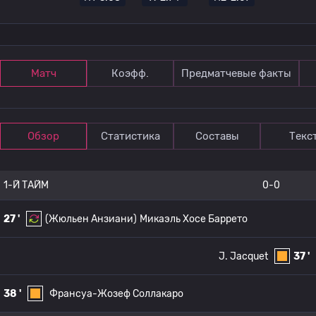
Матч
Коэфф.
Предматчевые факты
Обзор
Статистика
Составы
Текс
1-Й ТАЙМ
0-0
27 '
(Жюльен Анзиани)
Микаэль Хосе Баррето
J. Jacquet
37 '
38 '
Франсуа-Жозеф Соллакаро