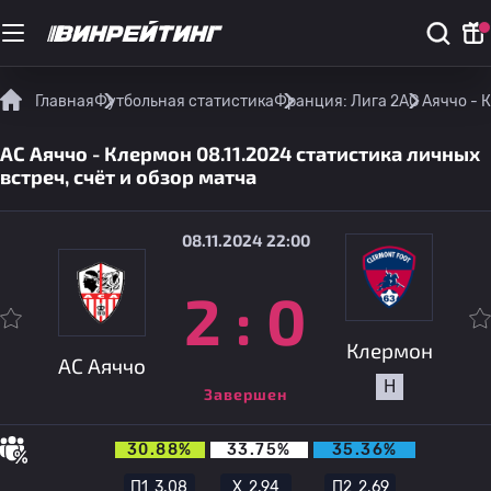
Главная
Футбольная статистика
Франция: Лига 2
AC Аяччо - 
AC Аяччо - Клермон 08.11.2024 статистика личных
встреч, счёт и обзор матча
08.11.2024 22:00
2
:
0
Клермон
AC Аяччо
Н
Завершен
30.88%
33.75%
35.36%
П1
3.08
Х
2.94
П2
2.69