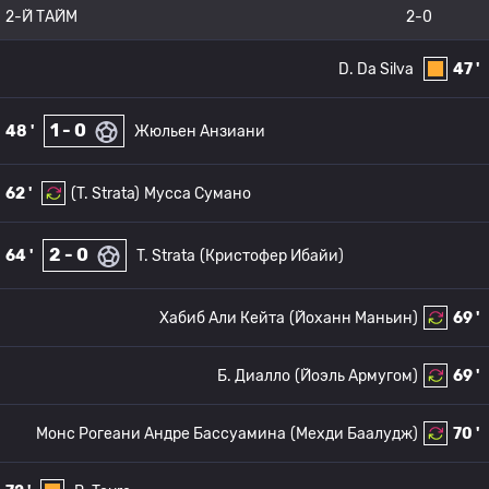
2-Й ТАЙМ
2-0
D. Da Silva
47 '
1 - 0
48 '
Жюльен Анзиани
62 '
(T. Strata)
Мусса Сумано
2 - 0
64 '
T. Strata
(Кристофер Ибайи)
Хабиб Али Кейта
(Йоханн Маньин)
69 '
Б. Диалло
(Йоэль Армугом)
69 '
Монс Рогеани Андре Бассуамина
(Мехди Баалудж)
70 '