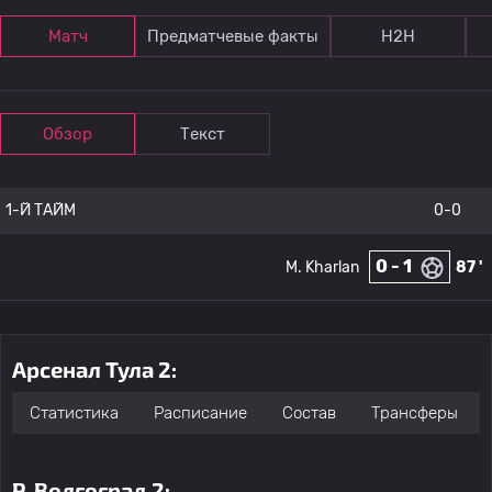
Матч
Предматчевые факты
Н2Н
Обзор
Текст
1-Й ТАЙМ
0-0
0 - 1
M. Kharlan
87 '
Арсенал Тула 2:
Статистика
Расписание
Состав
Трансферы
Р. Волгоград 2: