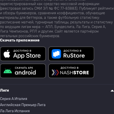
зарегистрированный как средство массовой информации
(реестровая запись СМИ ЭЛ № ФС 77-83883). Публикует рейтинги
и обзоры букмекеров, сравнения коэффициентов, обучающие
материалы для беттеров, а также футбольную статистику:
расписание матчей, турнирные таблицы, результаты и статистику
по ведущим лигам мира — АПЛ, Бундеслига, Ла Лига, Серия А,
Лига Чемпионов, РПЛ и другим. Сайт является партнёром
легальных российских букмекеров.
Скачать приложение
Лиги
Серия A Италия
Английская Премьер Лига
Ла Лига Испания