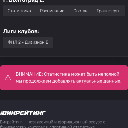
Статистика
Расписание
Состав
Трансферы
Лиги клубов:
ФНЛ 2 - Дивизион B
ВНИМАНИЕ: Статистика может быть неполной,
мы продолжаем добавлять актуальные данные.
Винрейтинг — независимый информационный ресурс о
букмекерских конторах и спортивной статистике,