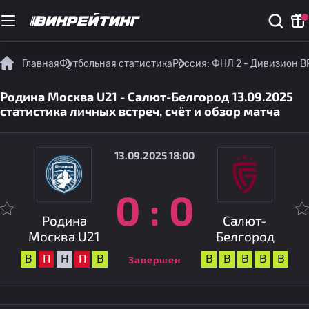
Главная
Футбольная статистика
Россия: ФНЛ 2 - Дивизион B
Родина Москва U21 - Салют-Белгород 13.09.2025
статистика личных встреч, счёт и обзор матча
13.09.2025 18:00
0
:
0
Родина
Салют-
Москва U21
Белгород
В
П
Н
П
В
В
В
В
В
В
Завершен