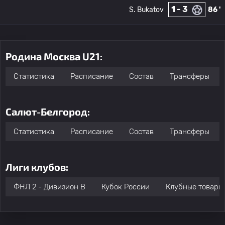
1 - 3
S. Bukatov
86 '
Родина Москва U21:
Статистика
Расписание
Состав
Трансферы
Салют-Белгород:
Статистика
Расписание
Состав
Трансферы
Лиги клубов:
ФНЛ 2 - Дивизион B
Кубок России
Клубные товари