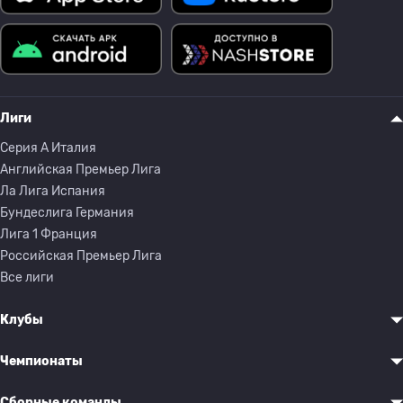
Лиги
Серия A Италия
Английская Премьер Лига
Ла Лига Испания
Бундеслига Германия
Лига 1 Франция
Российская Премьер Лига
Все лиги
Клубы
Чемпионаты
Сборные команды