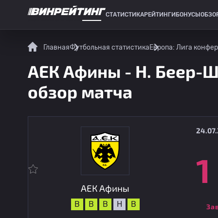
СТАТИСТИКА
РЕЙТИНГИ
БОНУСЫ
ОБЗО
СПОРТИВНАЯ СТАТИСТИКА
Главная
Футбольная статистика
Европа: Лига конфе
АЕК Афины - H. Беер-Ш
обзор матча
24.07.
1
АЕК Афины
В
В
В
Н
В
За