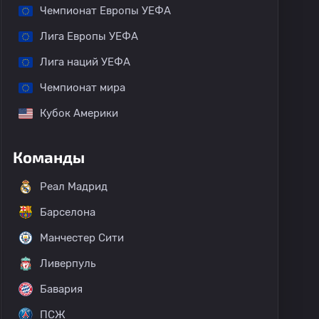
Чемпионат Европы УЕФА
Лига Европы УЕФА
Лига наций УЕФА
Чемпионат мира
Кубок Америки
Команды
Реал Мадрид
Барселона
Манчестер Сити
Ливерпуль
Бавария
ПСЖ