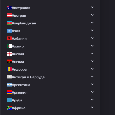
Австралия
Австрия
Азербайджан
Азия
Албания
Алжир
Англия
Ангола
Андорра
Антигуа и Барбуда
Аргентина
Армения
Аруба
Африка