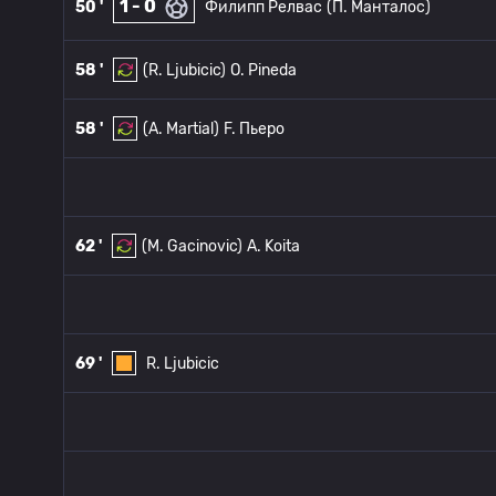
1 - 0
50 '
Филипп Релвас
(П. Манталос)
58 '
(R. Ljubicic)
O. Pineda
58 '
(A. Martial)
F. Пьеро
62 '
(M. Gacinovic)
A. Koita
69 '
R. Ljubicic