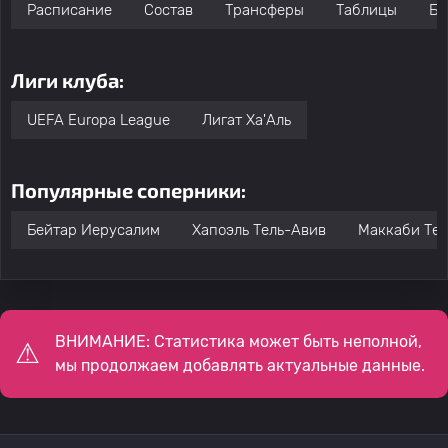
Расписание
Состав
Трансферы
Таблицы
Бо
Лиги клуба:
UEFA Europa League
Лигат Ха'Аль
Популярные соперники:
Бейтар Иерусалим
Хапоэль Тель-Авив
Маккаби Тел
ВНИМАНИЕ: Статистика может быть неполной,
мы продолжаем добавлять актуальные данные.