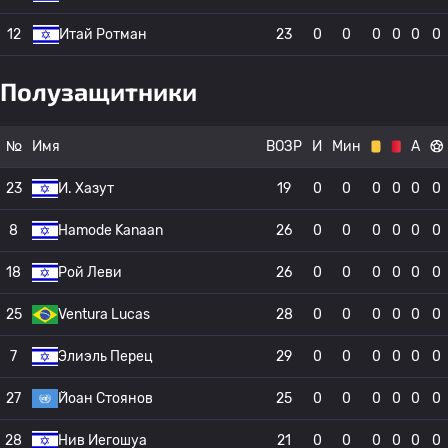
12
Итай Ротман
23
0
0
0
0
0
0
Полузащитники
№
Имя
ВОЗР
И
Мин
А
23
И. Хазут
19
0
0
0
0
0
0
8
Hamode Kanaan
26
0
0
0
0
0
0
18
Рой Леви
26
0
0
0
0
0
0
25
Ventura Lucas
28
0
0
0
0
0
0
7
Элиэль Перец
29
0
0
0
0
0
0
27
Йоан Стоянов
25
0
0
0
0
0
0
28
Нив Иегошуа
21
0
0
0
0
0
0