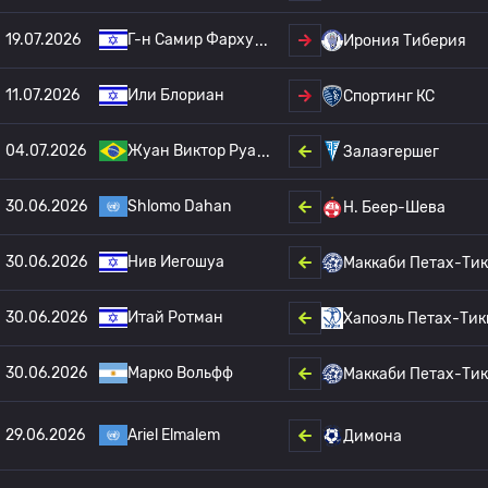
19.07.2026
Г-н Самир Фарху
Ирония Тиберия
11.07.2026
Или Блориан
Спортинг КС
04.07.2026
Жуан Виктор Руа
Залаэгершег
30.06.2026
Shlomo Dahan
H. Беер-Шева
30.06.2026
Нив Иегошуа
Маккаби Петах-Ти
30.06.2026
Итай Ротман
Хапоэль Петах-Тик
30.06.2026
Марко Вольфф
Маккаби Петах-Ти
29.06.2026
Ariel Elmalem
Димона