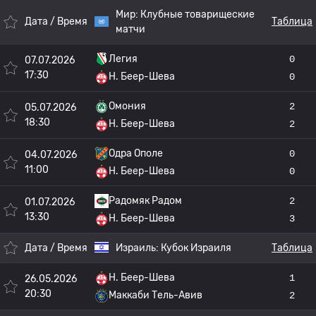
Мир:
Клубные товарищеские
Дата / Время
Таблица
матчи
Легия
0
07.07.2026
17:30
H. Беер-Шева
0
Омония
2
05.07.2026
18:30
H. Беер-Шева
2
Одра Ополе
0
04.07.2026
11:00
H. Беер-Шева
0
Радомяк Радом
2
01.07.2026
13:30
H. Беер-Шева
3
Дата / Время
Израиль:
Кубок Израиля
Таблица
H. Беер-Шева
1
26.05.2026
20:30
Маккаби Тель-Авив
2