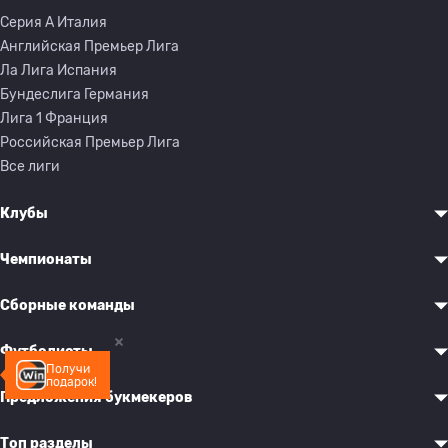
Серия A Италия
Английская Премьер Лига
Ла Лига Испания
Бундеслига Германия
Лига 1 Франция
Российская Премьер Лига
Все лиги
Клубы
Чемпионаты
Сборные команды
Футболисты
Получи
подарок!
Предложения букмекеров
Топ разделы