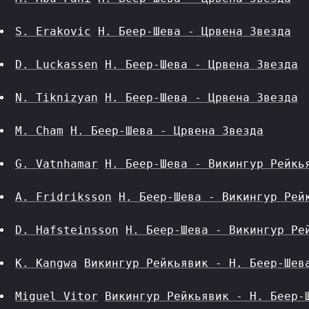
S. Erakovic
H. Беер-Шева - Црвена Звезда
D. Luckassen
H. Беер-Шева - Црвена Звезда
N. Tiknizyan
H. Беер-Шева - Црвена Звезда
M. Cham
H. Беер-Шева - Црвена Звезда
G. Vatnhamar
H. Беер-Шева - Викингур Рейкь
A. Fridriksson
H. Беер-Шева - Викингур Рей
D. Hafsteinsson
H. Беер-Шева - Викингур Ре
K. Kangwa
Викингур Рейкьявик - H. Беер-Шев
Miguel Vitor
Викингур Рейкьявик - H. Беер-