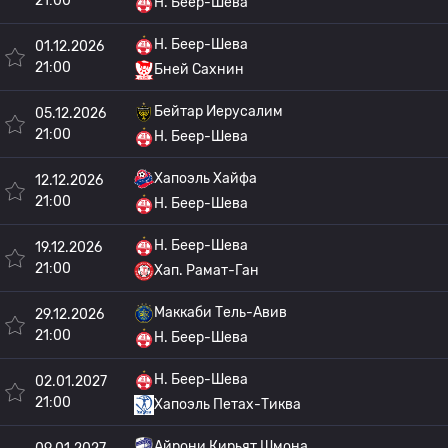
21:00
H. Беер-Шева
H. Беер-Шева
01.12.2026
21:00
Бней Сахнин
Бейтар Иерусалим
05.12.2026
21:00
H. Беер-Шева
Хапоэль Хайфа
12.12.2026
21:00
H. Беер-Шева
H. Беер-Шева
19.12.2026
21:00
Хап. Рамат-Ган
Маккаби Тель-Авив
29.12.2026
21:00
H. Беер-Шева
H. Беер-Шева
02.01.2027
21:00
Хапоэль Петах-Тиква
Айрони Кирьят Шмона