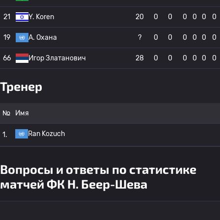
21
Y. Koren
20
0
0
0
0
0
0
19
A. Охана
?
0
0
0
0
0
0
66
Игор Златанович
28
0
0
0
0
0
0
Тренер
№
Имя
Ran Kozuch
1.
Вопросы и ответы по статистике
матчей ФК H. Беер-Шева