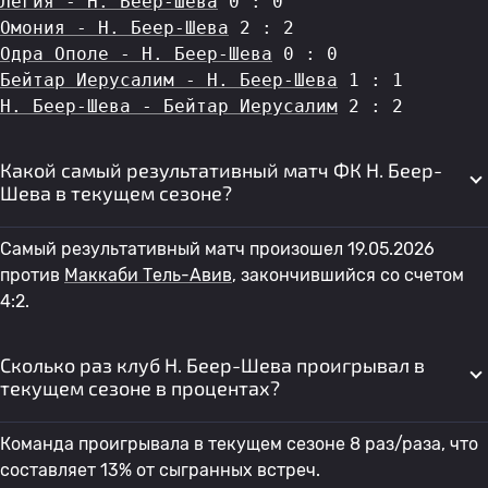
Легия - H. Беер-Шева
 0 : 0
Омония - H. Беер-Шева
 2 : 2
Одра Ополе - H. Беер-Шева
 0 : 0
Бейтар Иерусалим - H. Беер-Шева
 1 : 1
H. Беер-Шева - Бейтар Иерусалим
 2 : 2
Какой самый результативный матч ФК H. Беер-
Шева в текущем сезоне?
Самый результативный матч произошел 19.05.2026
против
Маккаби Тель-Авив
, закончившийся со счетом
4:2.
Сколько раз клуб H. Беер-Шева проигрывал в
текущем сезоне в процентах?
Команда проигрывала в текущем сезоне 8 раз/раза, что
составляет 13% от сыгранных встреч.