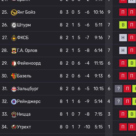
П
П
25.
Янг Бойз
8
3
0
5
-6
10:16
9
В
П
26.
Штурм
8
2
1
5
-6
5:11
7
Н
П
27.
ФКСБ
8
2
1
5
-7
9:16
7
Н
П
28.
Г.А. Орлов
8
2
1
5
-8
6:14
7
П
В
29.
Фейеноорд
8
2
0
6
-4
11:15
6
П
П
30.
Базель
8
2
0
6
-4
9:13
6
?
П
31.
Зальцбург
8
2
0
6
-5
10:15
6
?
П
32.
Рейнджерс
8
1
1
6
-9
5:14
4
П
В
33.
Ницца
8
1
0
7
-8
7:15
3
П
П
34.
Утрехт
8
0
1
7
-10
5:15
1