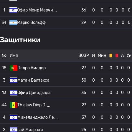
1
Офир Меир Марчи
36
0
0
0
0
0
0
34
Марко Вольфф
29
0
0
0
0
0
0
Защитники
№
Имя
ВОЗР
И
Мин
А
18
Педро Амадор
27
0
0
0
0
0
0
3
Матан Балтакса
30
0
0
0
0
0
0
13
Офир Давидзада
35
0
0
0
0
0
0
44
Thialaw Diop Dj
27
0
0
0
0
0
0
4
Микеланджело Ле
37
0
0
0
0
0
0
2
Гай Мизрахи
25
0
0
0
0
0
0