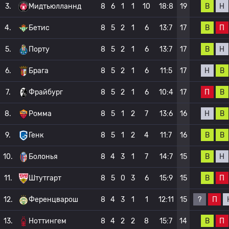
В
Н
3.
Мидтьюлланнд
8
6
1
1
10
18:8
19
В
П
4.
Бетис
8
5
2
1
6
13:7
17
В
Н
5.
Порту
8
5
2
1
6
13:7
17
Н
В
6.
Брага
8
5
2
1
6
11:5
17
П
В
7.
Фрайбург
8
5
2
1
6
10:4
17
Н
В
8.
Ромма
8
5
1
2
7
13:6
16
В
В
9.
Генк
8
5
1
2
4
11:7
16
В
Н
10.
Болонья
8
4
3
1
7
14:7
15
В
П
11.
Штутгарт
8
5
0
3
6
15:9
15
?
П
12.
Ференцварош
8
4
3
1
1
12:11
15
В
П
13.
Ноттингем
8
4
2
2
8
15:7
14