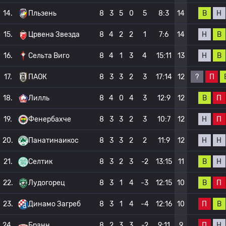
В
Н
14.
Пльзень
8
3
5
0
5
8:3
14
Н
В
15.
Црвена Звезда
8
4
2
2
1
7:6
14
Н
В
16.
Сельта Виго
8
4
1
3
4
15:11
13
?
П
17.
ПАОК
8
3
3
2
3
17:14
12
В
П
18.
Лилль
8
4
0
4
3
12:9
12
Н
П
19.
Фенербахче
8
3
3
2
3
10:7
12
Н
Н
20.
Панатинаикос
8
3
3
2
2
11:9
12
В
Н
21.
Селтик
8
3
2
3
-2
13:15
11
В
П
22.
Лудогорец
8
3
1
4
-3
12:15
10
П
В
23.
Динамо Загреб
8
3
1
4
-4
12:16
10
П
Н
24.
Бранн
8
2
3
3
-2
9:11
9