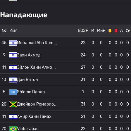
Нападающие
№
Имя
ВОЗР
И
Мин
А
45
Mohamad Abu Rum
22
0
0
0
0
0
0
9
Захи Ахмед
24
0
0
0
0
0
0
11
Эйлон Хаим Алмо
27
0
0
0
0
0
0
10
Дэн Битон
31
0
0
0
0
0
0
5
Shlomo Dahan
?
0
0
0
0
0
0
20
Джейвон Ромарио
31
0
0
0
0
0
0
11
Амир Хаим Ганах
21
0
0
0
0
0
0
70
Victor Joao
22
0
0
0
0
0
0