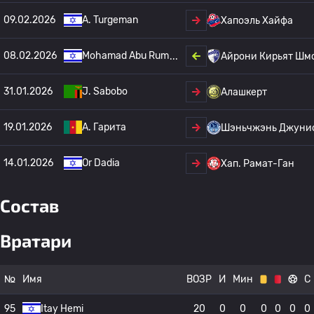
09.02.2026
A. Turgeman
Хапоэль Хайфа
08.02.2026
Mohamad Abu Rum
Айрони Кирьят Шм
31.01.2026
J. Sabobo
Алашкерт
19.01.2026
А. Гарита
Шэньчжэнь Джуни
14.01.2026
Or Dadia
Хап. Рамат-Ган
Состав
Вратари
№
Имя
ВОЗР
И
Мин
С
95
Itay Hemi
20
0
0
0
0
0
0