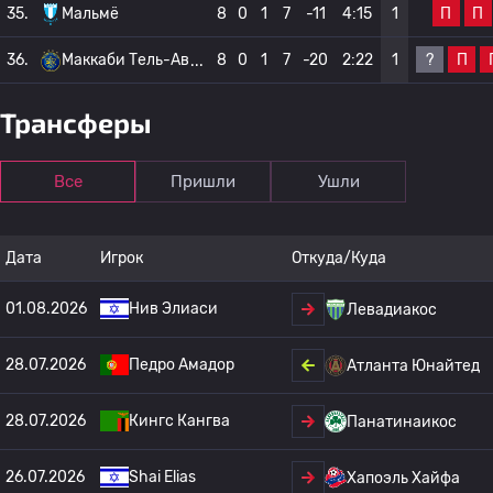
П
П
35.
Мальмё
8
0
1
7
-11
4:15
1
?
П
36.
Маккаби Тель-Ав
8
0
1
7
-20
2:22
1
Трансферы
Все
Пришли
Ушли
Дата
Игрок
Откуда/Куда
01.08.2026
Нив Элиаси
Левадиакос
28.07.2026
Педро Амадор
Атланта Юнайтед
28.07.2026
Кингс Кангва
Панатинаикос
26.07.2026
Shai Elias
Хапоэль Хайфа