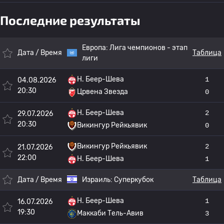
Последние результаты
Европа:
Лига чемпионов - этап
Дата / Время
Таблица
лиги
H. Беер-Шева
1
04.08.2026
20:30
Црвена Звезда
0
H. Беер-Шева
2
29.07.2026
20:30
Викингур Рейкьявик
0
Викингур Рейкьявик
2
21.07.2026
22:00
H. Беер-Шева
1
Дата / Время
Израиль:
Суперкубок
Таблица
H. Беер-Шева
1
16.07.2026
19:30
Маккаби Тель-Авив
3