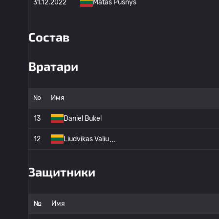
31.12.2022
Matas Pusnys
Состав
Вратари
№
Имя
13
Daniel Bukel
12
Liudvikas Valiu
Защитники
№
Имя