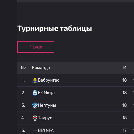
Турнирные таблицы
1 Lyga
№
Команда
И
1.
Бабрунгас
18
2.
FK Minija
18
3.
Нептуны
18
4.
Таурус
18
5.
BE1 NFA
17