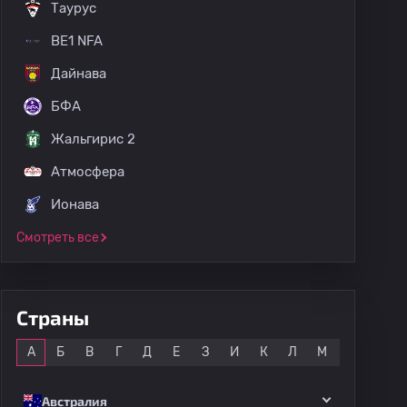
Таурус
BE1 NFA
Дайнава
БФА
Жальгирис 2
Атмосфера
Ионава
Смотреть все
Страны
Все
А
Б
В
Г
Д
Е
З
И
К
Л
М
Н
О
Австралия