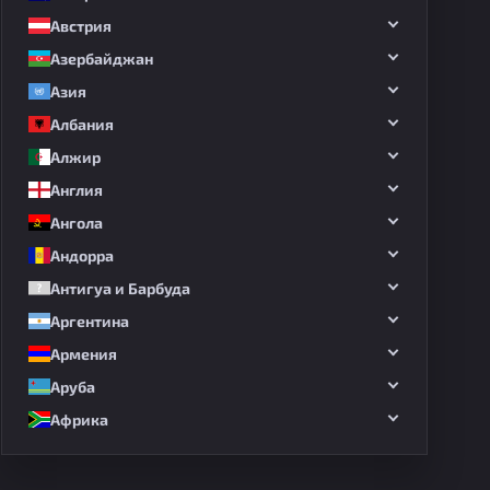
Австрия
Азербайджан
Азия
Албания
Алжир
Англия
Ангола
Андорра
Антигуа и Барбуда
Аргентина
Армения
Аруба
Африка