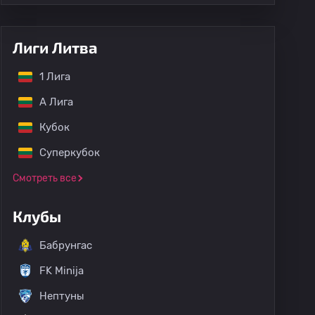
Лиги Литва
1 Лига
А Лига
Кубок
Суперкубок
Смотреть все
Клубы
Бабрунгас
FK Minija
Нептуны