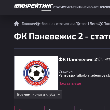
СТАТИСТИКА
РЕЙТИНГИ
БОНУСЫ
ОБЗО
СПОРТИВНАЯ СТАТИСТИКА
Главная
Футбольная статистика
Литва: 1 Лига
ФК Пан
ФК Паневежис 2 - стат
ФК Паневежис 2
Лит
Стадион
Panevėžio futbolo akademijos s
Показать еще
Все чемпионаты клуба