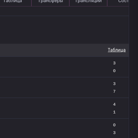
Таблица
Трансферы
Трансляции
Состав
Таблица
3
0
3
7
4
1
0
3