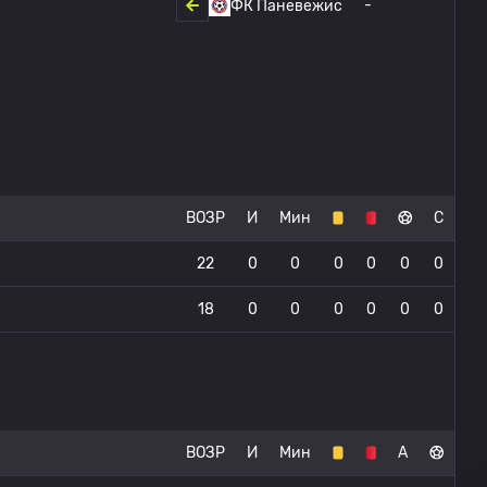
-
ФК Паневежис
ВОЗР
И
Мин
С
22
0
0
0
0
0
0
18
0
0
0
0
0
0
ВОЗР
И
Мин
А