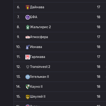
6.
Дайнава
17
7.
БФА
18
8.
Жальгирис 2
18
9.
Атмосфера
17
10.
Ионава
18
11.
Гарлиава
17
12.
Transinvest 2
18
13.
Гегельман II
18
14.
Кауно II
18
15.
Шяуляй II
18