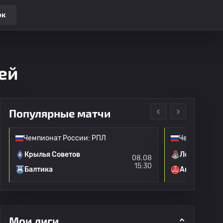
ок
ей
Популярные матчи
Чемпионат России: РПЛ
Чемпионат Р
Крылья Советов
Локомотив 
08.08
15:30
Балтика
Акрон
Мои лиги