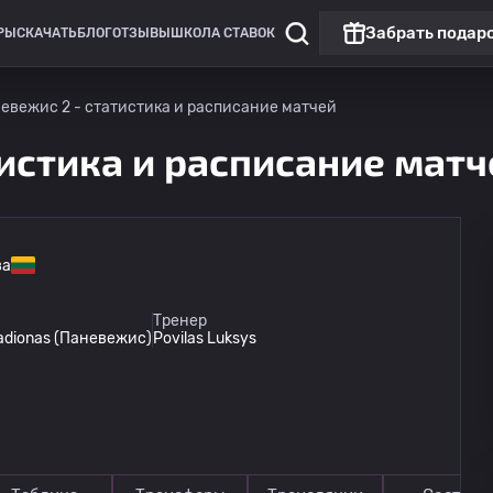
Забрать подар
РЫ
СКАЧАТЬ
БЛОГ
ОТЗЫВЫ
ШКОЛА СТАВОК
евежис 2 - статистика и расписание матчей
истика и расписание матч
ва
Лига Европы
Тренер
tadionas (Паневежис)
Povilas Luksys
Омония
13.08
20:00
Линкольн Ред Импс