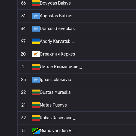
66
Dovydas Balsys
31
Augustas Butkus
34
Domas Gleveckas
97
Andriy Karvatsk
20
Страхиня Керкез
2
Линас Климавичю
25
Ignas Lukosevic
22
Gustas Muraska
21
Matas Pusnys
32
Rokas Rasimavic
5
Miano van den B