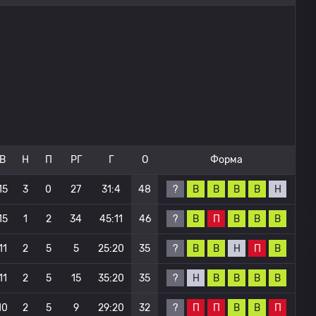
В
Н
П
РГ
Г
О
Форма
?
В
В
В
В
Н
15
3
0
27
31:4
48
?
В
П
В
В
В
15
1
2
34
45:11
46
?
В
В
Н
П
В
11
2
5
5
25:20
35
?
Н
В
В
В
В
11
2
5
15
35:20
35
?
П
П
В
В
П
10
2
5
9
29:20
32