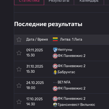
Статистика
Результаты
Календарь
Последние результаты
Дата / Время
Литва:
1 Лига
Нептуны
09.11.2025
15:30
ФК Паневежис 2
ФК Паневежис 2
31.10.2025
15:30
Бабрунгас
BE1 NFA
24.10.2025
18:00
ФК Паневежис 2
ФК Паневежис 2
17.10.2025
14:30
Трансинвест Вильнюс