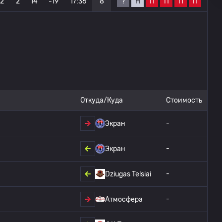
?
Н
П
П
П
П
2
2
14
-19
17:36
8
Откуда/Куда
Стоимость
-
Экран
-
Экран
-
Dziugas Telsiai
-
Атмосфера