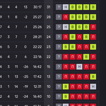
?
Н
В
В
В
В
9
4
4
13
30:17
31
?
П
В
В
В
В
9
1
8
-2
25:27
28
?
Н
В
В
В
П
7
4
7
-1
25:26
25
?
П
В
П
В
П
7
3
7
7
28:21
24
?
В
В
П
П
В
6
5
7
0
22:22
23
?
П
П
П
В
П
6
4
7
6
22:16
22
?
П
П
Н
П
П
4
3
11
-26
16:42
15
?
П
П
П
П
В
4
1
13
-25
17:42
13
?
В
П
П
П
Н
3
1
14
-19
12:31
10
?
В
П
П
П
П
2
4
12
-24
16:40
10