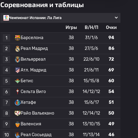
Соревнования и таблицы
Чемпионат Испании: Ла Лига
Игры
В/Н/П
Очки
Барселона
38
31/1/6
94
1
Реал Мадрид
38
27/5/6
86
2
Вильярреал
38
22/6/10
72
3
Атл. Мадрид
38
21/6/11
69
4
Бетис
38
15/15/8
60
5
Сельта Виго
38
14/12/12
54
6
Хетафе
38
15/6/17
51
7
Райо Вальекано
38
12/14/12
50
8
Валенсия
38
13/10/15
49
9
Реал Сосьедад
38
11/13/14
46
10