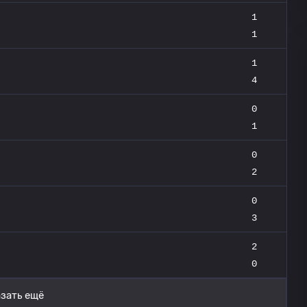
1
1
1
4
0
1
0
2
0
3
2
0
зать ещё