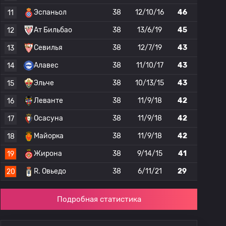
Эспаньол
38
12/10/16
46
11
Ат Бильбао
38
13/6/19
45
12
Севилья
38
12/7/19
43
13
Алавес
38
11/10/17
43
14
Эльче
38
10/13/15
43
15
Леванте
38
11/9/18
42
16
Осасуна
38
11/9/18
42
17
Майорка
38
11/9/18
42
18
Жирона
38
9/14/15
41
19
R. Овьедо
38
6/11/21
29
20
Подробная статистика