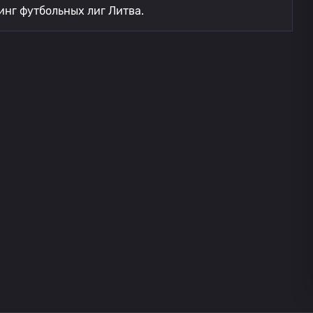
инг футбольных лиг Литва.