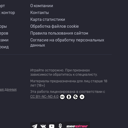
орт
О компании
 контор
Контакты
Карта статистики
торы
Обработка файлов cookie
еров
Правила пользования сайтом
сами
Согласие на обработку персональных
данных
роид
Играйте осторожно. При признаках
зависимости обратитесь к специалисту.
Материалы предназначены для лиц старше 18
лет (18+)
ых данных
Эта работа лицензирована в соответствии с
CC BY-NC-ND 4.0