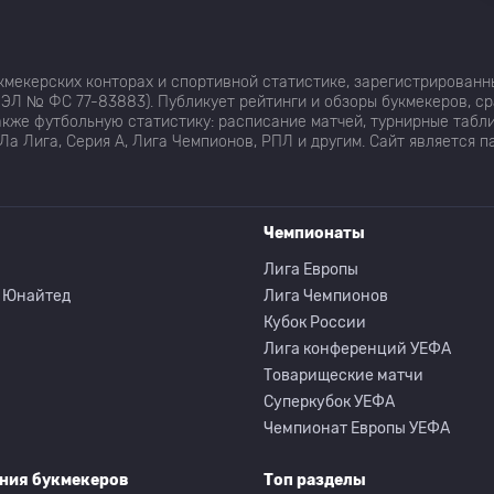
мекерских конторах и спортивной статистике, зарегистрированн
ЭЛ № ФС 77-83883). Публикует рейтинги и обзоры букмекеров, с
кже футбольную статистику: расписание матчей, турнирные табли
Ла Лига, Серия А, Лига Чемпионов, РПЛ и другим. Сайт является 
Чемпионаты
Лига Европы
 Юнайтед
Лига Чемпионов
Кубок России
Лига конференций УЕФА
Товарищеские матчи
Суперкубок УЕФА
Чемпионат Европы УЕФА
ния букмекеров
Топ разделы