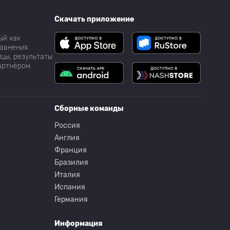
Скачать приложение
ый как
равнения
цы, результаты
партнёром
Сборные команды
Россия
Англия
Франция
Бразилия
Италия
Испания
Германия
Информация