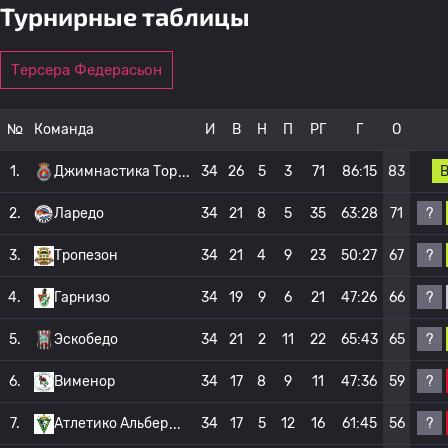
Турнирные таблицы
Терсера Федерасьон
№
Команда
И
В
Н
П
РГ
Г
О
1.
Джимнастика Тор
34
26
5
3
71
86:15
83
?
2.
Ларедо
34
21
8
5
35
63:28
71
?
3.
Тропезон
34
21
4
9
23
50:27
67
?
4.
Гарнизо
34
19
9
6
21
47:26
66
?
5.
Эскобедо
34
21
2
11
22
65:43
65
?
6.
Вименор
34
17
8
9
11
47:36
59
?
7.
Атлетико Альбер
34
17
5
12
16
61:45
56