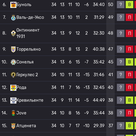
?
В
6.
Буноль
34
13
11
10
-6
34:40
50
?
П
7.
Валь-де-Уксо
34
13
10
11
2
31:29
49
Онтиниент
8.
34
13
9
12
2
32:30
48
?
П
1931
?
П
9.
Торрельяно
34
13
8
13
2
40:38
47
?
В
10.
Сонелья
34
13
6
15
-7
35:42
45
?
П
11.
Геркулес 2
34
10
11
13
-15
31:46
41
?
П
12.
Рода
34
11
7
16
-13
32:45
40
?
В
13.
Кревильенте
34
9
11
14
-5
44:49
38
?
П
14.
Jove
34
10
8
16
-9
35:44
38
?
В
15.
Атценета
34
10
7
17
-10
29:39
37