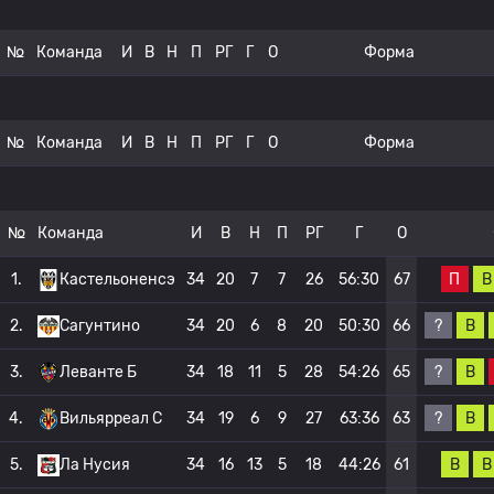
№
Команда
И
В
Н
П
РГ
Г
О
Форма
№
Команда
И
В
Н
П
РГ
Г
О
Форма
№
Команда
И
В
Н
П
РГ
Г
О
П
В
1.
Кастельоненсэ
34
20
7
7
26
56:30
67
?
В
2.
Сагунтино
34
20
6
8
20
50:30
66
?
В
3.
Леванте Б
34
18
11
5
28
54:26
65
?
В
4.
Вильярреал C
34
19
6
9
27
63:36
63
В
В
5.
Ла Нусия
34
16
13
5
18
44:26
61