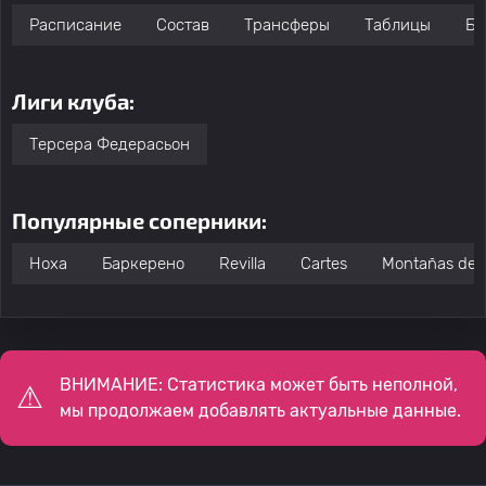
Расписание
Состав
Трансферы
Таблицы
Бо
Лиги клуба:
Терсера Федерасьон
Популярные соперники:
Ноха
Баркерено
Revilla
Cartes
Montañas del 
ВНИМАНИЕ: Статистика может быть неполной,
мы продолжаем добавлять актуальные данные.