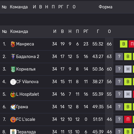
№
Команда
И
В
Н
П
РГ
Г
О
Форма
№
Команда
И
В
Н
П
РГ
Г
О
В
П
1.
Манреса
34
19
9
6
23
55:32
66
?
В
2.
Бадалона 2
34
17
12
5
16
43:27
63
?
Н
3.
Корнелья
34
17
9
8
14
50:36
60
?
В
4.
CF Vilanova
34
15
11
8
11
38:27
56
?
Н
5.
L Hospitalet
34
16
7
11
16
55:39
55
?
В
6.
Грама
34
14
12
8
14
49:35
54
?
П
7.
FC L'scale
34
12
10
12
0
51:51
46
?
В
8.
Пералада
34
11
13
10
6
45:39
46