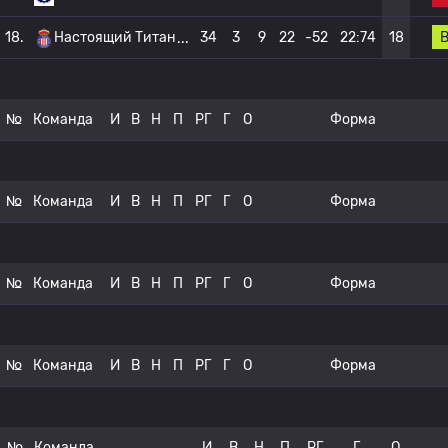
18.
Настоящий Титан
34
3
9
22
-52
22:74
18
№
Команда
И
В
Н
П
РГ
Г
О
Форма
№
Команда
И
В
Н
П
РГ
Г
О
Форма
№
Команда
И
В
Н
П
РГ
Г
О
Форма
№
Команда
И
В
Н
П
РГ
Г
О
Форма
№
Команда
И
В
Н
П
РГ
Г
О