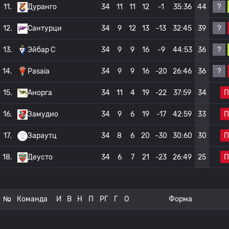
?
11.
Дуранго
34
11
11
12
-1
35:36
44
?
12.
Сантурци
34
9
12
13
-13
32:45
39
?
13.
Эйбар C
34
9
9
16
-9
44:53
36
?
14.
Pasaia
34
9
9
16
-20
26:46
36
П
15.
Анорга
34
11
4
19
-22
37:59
34
П
16.
Замудио
34
9
6
19
-17
42:59
33
П
17.
Зараутц
34
8
6
20
-30
30:60
30
П
18.
Деусто
34
6
7
21
-23
26:49
25
№
Команда
И
В
Н
П
РГ
Г
О
Форма