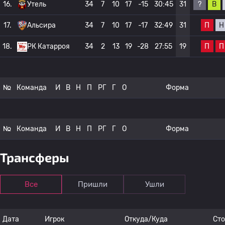
?
В
16.
Утель
34
7
10
17
-15
30:45
31
П
Н
17.
Альсира
34
7
10
17
-17
32:49
31
П
П
18.
РК Катарроя
34
2
13
19
-28
27:55
19
№
Команда
И
В
Н
П
РГ
Г
О
Форма
№
Команда
И
В
Н
П
РГ
Г
О
Форма
Трансферы
Все
Пришли
Ушли
Дата
Игрок
Откуда/Куда
Ст