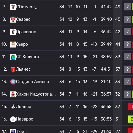
?
7.
L'Delivere
34
13
10
11
-1
41:42
49
?
8.
Сеарес
34
12
9
13
-1
39:40
45
?
9.
Правиано
34
11
9
14
-6
36:42
42
?
10.
Сьеро
34
11
8
15
-10
39:49
41
?
11.
CD Колунга
34
10
9
15
-21
38:59
39
?
12.
Льянес
34
8
13
13
-7
44:51
37
?
13.
Стадион Авилес
34
6
15
13
-19
21:40
33
?
14.
Хихон Индустриа
34
7
11
16
-21
36:57
32
15.
Ленесе
34
7
11
16
-22
36:58
32
16.
Наварро
34
6
13
15
-15
38:53
31
17.
Тюйя
34
7
6
21
-29
31:60
27