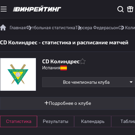
Главная
Футбольная статистика
Терсера Федерасьон
CD Коли
CD Колиндрес - статистика и расписание матчей
CD Колиндрес
Испания
Все чемпионаты клуба
Подробнее о клубе
Статистика
Результаты
Календарь
Табли