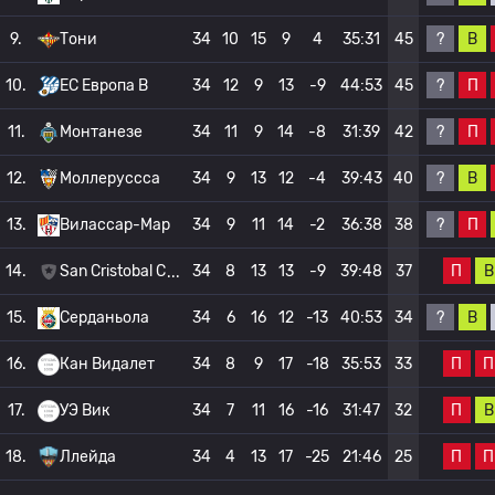
?
В
9.
Тони
34
10
15
9
4
35:31
45
?
П
10.
ЕС Европа B
34
12
9
13
-9
44:53
45
?
П
11.
Монтанезе
34
11
9
14
-8
31:39
42
?
В
12.
Моллеруссса
34
9
13
12
-4
39:43
40
?
П
13.
Вилассар-Мар
34
9
11
14
-2
36:38
38
П
В
14.
San Cristobal C
34
8
13
13
-9
39:48
37
?
В
15.
Серданьола
34
6
16
12
-13
40:53
34
П
П
16.
Кан Видалет
34
8
9
17
-18
35:53
33
П
В
17.
УЭ Вик
34
7
11
16
-16
31:47
32
П
П
18.
Ллейда
34
4
13
17
-25
21:46
25