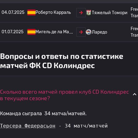
Fre
04.07.2025
Роберто Карраль
Тяжелый Томори
Tra
Fre
01.07.2025
Мигель де ла Ма
Ларедо
Tra
Вопросы и ответы по статистике
матчей ФК CD Колиндрес
Сколько всего матчей провел клуб CD Колиндрес
в текущем сезоне?
Команда сыграла 34 матча/матчей.
Терсера Федерасьон
 - 34 матч/матчей