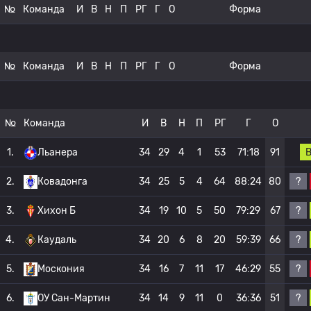
№
Команда
И
В
Н
П
РГ
Г
О
Форма
№
Команда
И
В
Н
П
РГ
Г
О
Форма
№
Команда
И
В
Н
П
РГ
Г
О
1.
Льанера
34
29
4
1
53
71:18
91
?
2.
Ковадонга
34
25
5
4
64
88:24
80
?
3.
Хихон Б
34
19
10
5
50
79:29
67
?
4.
Каудаль
34
20
6
8
20
59:39
66
?
5.
Москония
34
16
7
11
17
46:29
55
?
6.
ОУ Сан-Мартин
34
14
9
11
0
36:36
51