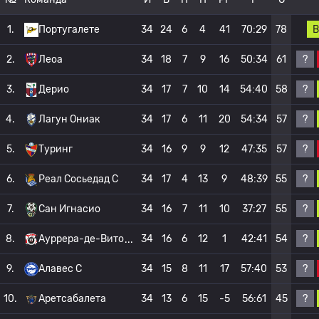
В
1.
Португалете
34
24
6
4
41
70:29
78
?
2.
Леоа
34
18
7
9
16
50:34
61
?
3.
Дерио
34
17
7
10
14
54:40
58
?
4.
Лагун Ониак
34
17
6
11
20
54:34
57
?
5.
Туринг
34
16
9
9
12
47:35
57
?
6.
Реал Сосьедад C
34
17
4
13
9
48:39
55
?
7.
Сан Игнасио
34
16
7
11
10
37:27
55
?
8.
Ауррера-де-Вито
34
16
6
12
1
42:41
54
?
9.
Алавес С
34
15
8
11
17
57:40
53
?
10.
Аретсабалета
34
13
6
15
-5
56:61
45