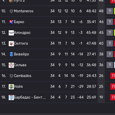
П
9.
Луго 2
34
12
12
10
6
41:35
48
?
10.
Montaneros
34
12
12
10
6
48:42
48
?
11.
Барко
34
13
7
14
-6
35:41
46
?
12.
Алондрас
34
12
9
13
-3
45:48
45
?
13.
Селтига
34
11
7
16
-1
47:48
40
?
14.
Вивейро
34
9
11
14
-14
27:41
38
?
15.
Сильва
34
9
9
16
-12
36:48
36
П
16.
Cambados
34
4
14
16
-19
24:43
26
П
17.
Нойя
34
6
7
21
-29
28:57
25
П
18.
Барбадас - Бент
34
4
7
23
-44
25:69
19