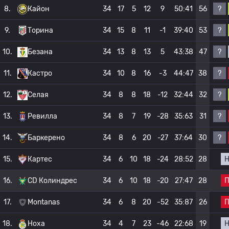
?
8.
Кайон
34
17
5
12
9
50:41
56
?
9.
Торина
34
15
8
11
-1
39:40
53
?
10.
Безана
34
13
8
13
5
43:38
47
?
11.
Кастро
34
10
8
16
-3
44:47
38
?
12.
Селая
34
8
8
18
-12
32:44
32
?
13.
Ревилла
34
8
7
19
-28
35:63
31
?
14.
Баркерено
34
8
6
20
-27
37:64
30
15.
Картес
34
6
10
18
-24
28:52
28
16.
CD Колиндрес
34
6
10
18
-20
27:47
28
17.
Montanas
34
6
8
20
-52
35:87
26
18.
Ноха
34
4
7
23
-46
22:68
19