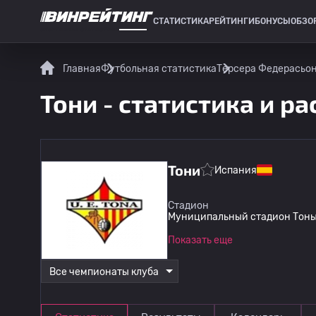
СТАТИСТИКА
РЕЙТИНГИ
БОНУСЫ
ОБЗО
СПОРТИВНАЯ СТАТИСТИКА
Главная
Футбольная статистика
Терсера Федерасьо
Тони - статистика и р
Тони
Испания
Стадион
Муниципальный стадион Тоны
Показать еще
Все чемпионаты клуба