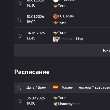
18.01.2026
14:30
Тони
FC L'scale
10.01.2026
18:00
Тони
Тони
04.01.2026
13:45
Вилассар-Мар
Пока
Расписание
Дата / Время
Испания:
Терсера Федерась
Тони
06.09.2026
19:00
Моллеруссса