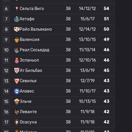
Сельта Виго
38
14/12/12
54
6
Хетафе
38
15/6/17
51
7
Райо Вальекано
38
12/14/12
50
8
Валенсия
38
13/10/15
49
9
Реал Сосьедад
38
11/13/14
46
10
Эспаньол
38
12/10/16
46
11
Ат Бильбао
38
13/6/19
45
12
Севилья
38
12/7/19
43
13
Алавес
38
11/10/17
43
14
Эльче
38
10/13/15
43
15
Леванте
38
11/9/18
42
16
Осасуна
38
11/9/18
42
17