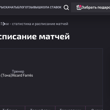
Забрать подар
РЫ
СКАЧАТЬ
БЛОГ
ОТЗЫВЫ
ШКОЛА СТАВОК
н
Тони - статистика и расписание матчей
асписание матчей
Лига Европы
Топ матч
Тренер
 (Тона)
Ricard Farrés
Бенфика
сегодня
22:00
Сердца