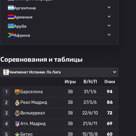
Аргентина
Армения
Аруба
Африка
Соревнования и таблицы
Чемпионат Испании: Ла Лига
Игры
В/Н/П
Очки
Барселона
38
31/1/6
94
1
Реал Мадрид
38
27/5/6
86
2
Вильярреал
38
22/6/10
72
3
Атл. Мадрид
38
21/6/11
69
4
Бетис
38
15/15/8
60
5