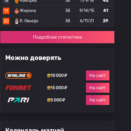
Майорка
38
11/9/18
42
18
Жирона
38
9/14/15
41
19
R. Овьедо
38
6/11/21
29
20
Подробная статистика
Можно доверять
На сайт
10 000 ₽
На сайт
15 000 ₽
На сайт
5 000 ₽
Календарь матчей