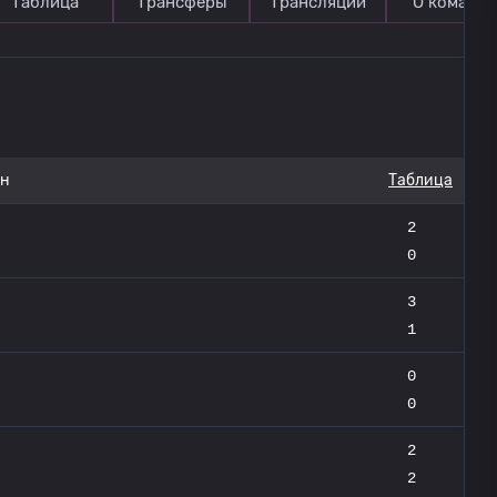
Таблица
Трансферы
Трансляции
О команде
он
Таблица
2
0
3
1
0
0
2
2