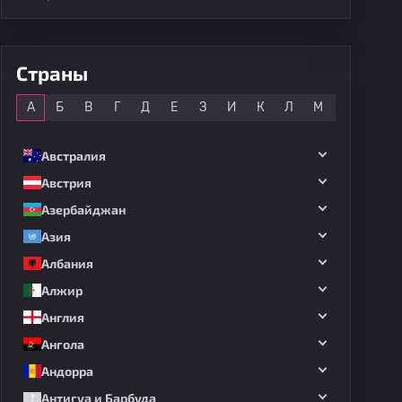
Страны
Все
А
Б
В
Г
Д
Е
З
И
К
Л
М
Н
О
Австралия
Австрия
Азербайджан
Азия
Албания
Алжир
Англия
Ангола
Андорра
Антигуа и Барбуда