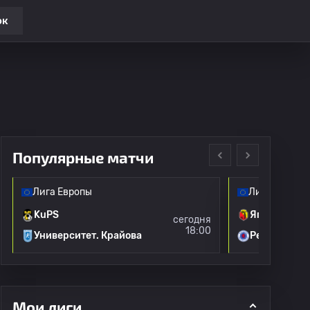
ок
Популярные матчи
Лига Европы
Лига Европы
KuPS
Ягеллония
сегодня
18:00
Университет. Крайова
Рейнджерс
Мои лиги