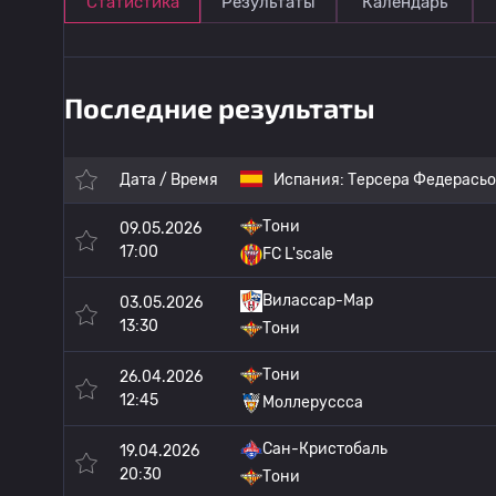
Статистика
Результаты
Календарь
Последние результаты
Дата / Время
Испания:
Терсера Федерась
Тони
09.05.2026
17:00
FC L'scale
Вилассар-Мар
03.05.2026
13:30
Тони
Тони
26.04.2026
12:45
Моллеруссса
Сан-Кристобаль
19.04.2026
20:30
Тони