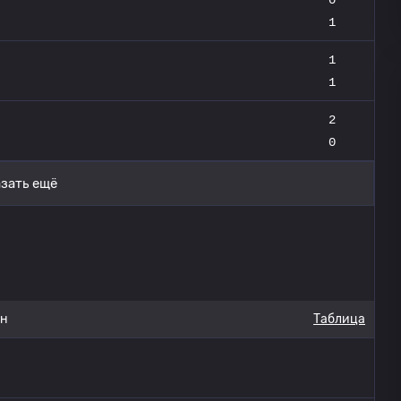
1
1
1
2
0
зать ещё
он
Таблица