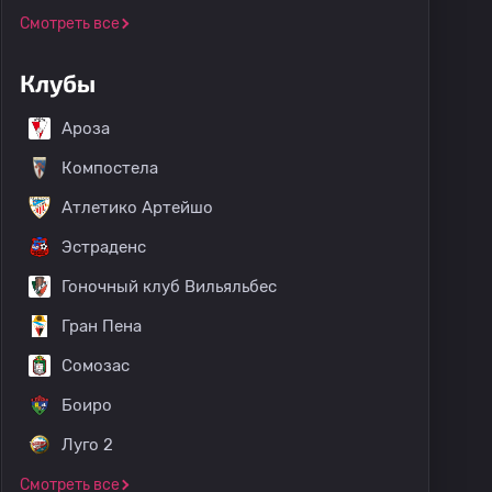
Смотреть все
Клубы
Ароза
Компостела
Атлетико Артейшо
Эстраденс
Гоночный клуб Вильяльбес
Гран Пена
Сомозас
Боиро
Луго 2
Смотреть все