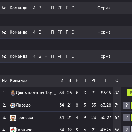
№
Команда
И
В
Н
П
РГ
Г
О
Форма
№
Команда
И
В
Н
П
РГ
Г
О
Форма
№
Команда
И
В
Н
П
РГ
Г
О
Форма
№
Команда
И
В
Н
П
РГ
Г
О
1.
Джимнастика Тор
34
26
5
3
71
86:15
83
?
2.
Ларедо
34
21
8
5
35
63:28
71
?
3.
Тропезон
34
21
4
9
23
50:27
67
?
4.
Гарнизо
34
19
9
6
21
47:26
66