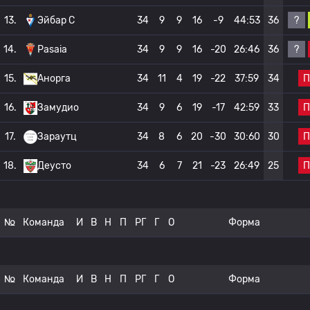
?
13.
Эйбар C
34
9
9
16
-9
44:53
36
?
14.
Pasaia
34
9
9
16
-20
26:46
36
П
15.
Анорга
34
11
4
19
-22
37:59
34
П
16.
Замудио
34
9
6
19
-17
42:59
33
П
17.
Зараутц
34
8
6
20
-30
30:60
30
П
18.
Деусто
34
6
7
21
-23
26:49
25
№
Команда
И
В
Н
П
РГ
Г
О
Форма
№
Команда
И
В
Н
П
РГ
Г
О
Форма