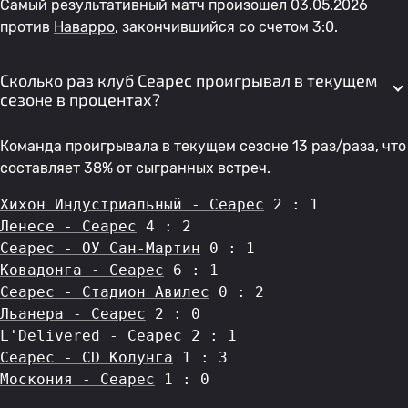
Самый результативный матч произошел 03.05.2026
против
Наварро
, закончившийся со счетом 3:0.
Сколько раз клуб Сеарес проигрывал в текущем
сезоне в процентах?
Команда проигрывала в текущем сезоне 13 раз/раза, что
составляет 38% от сыгранных встреч.
Хихон Индустриальный - Сеарес
 2 : 1
Ленесе - Сеарес
 4 : 2
Сеарес - ОУ Сан-Мартин
 0 : 1
Ковадонга - Сеарес
 6 : 1
Сеарес - Стадион Авилес
 0 : 2
Льанера - Сеарес
 2 : 0
L'Delivered - Сеарес
 2 : 1
Сеарес - CD Колунга
 1 : 3
Москония - Сеарес
 1 : 0