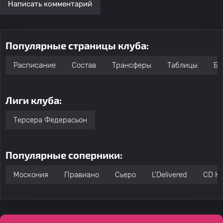
Написать комментарий
Популярные страницы клуба:
Расписание
Состав
Трансферы
Таблицы
Бо
Лиги клуба:
Терсера Федерасьон
Популярные соперники:
Москония
Правиано
Сьеро
L'Delivered
CD Ко