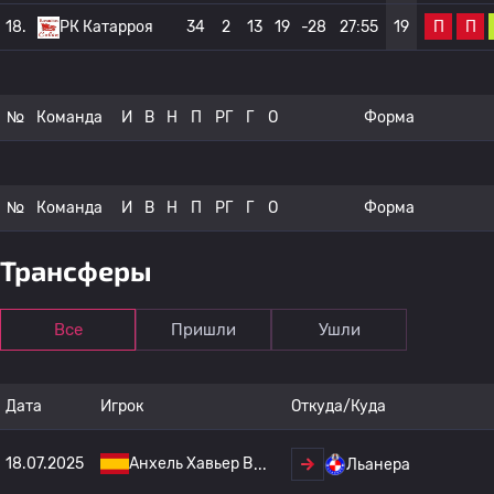
П
П
18.
РК Катарроя
34
2
13
19
-28
27:55
19
№
Команда
И
В
Н
П
РГ
Г
О
Форма
№
Команда
И
В
Н
П
РГ
Г
О
Форма
Трансферы
Все
Пришли
Ушли
Дата
Игрок
Откуда/Куда
18.07.2025
Анхель Хавьер В
Льанера