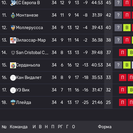
?
П
10.
ЕС Европа B
34
12
9
13
-9
44:53
45
?
П
11.
Монтанезе
34
11
9
14
-8
31:39
42
?
В
12.
Моллеруссса
34
9
13
12
-4
39:43
40
?
П
13.
Вилассар-Мар
34
9
11
14
-2
36:38
38
П
В
14.
San Cristobal C
34
8
13
13
-9
39:48
37
?
В
15.
Серданьола
34
6
16
12
-13
40:53
34
П
П
16.
Кан Видалет
34
8
9
17
-18
35:53
33
П
В
17.
УЭ Вик
34
7
11
16
-16
31:47
32
П
П
18.
Ллейда
34
4
13
17
-25
21:46
25
№
Команда
И
В
Н
П
РГ
Г
О
Форма