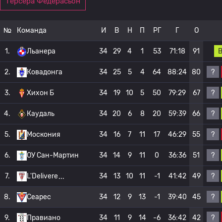
Терсера Федерасьон
№
Команда
И
В
Н
П
РГ
Г
О
1.
Льанера
34
29
4
1
53
71:18
91
?
2.
Ковадонга
34
25
5
4
64
88:24
80
?
3.
Хихон Б
34
19
10
5
50
79:29
67
?
4.
Каудаль
34
20
6
8
20
59:39
66
?
5.
Москония
34
16
7
11
17
46:29
55
?
6.
ОУ Сан-Мартин
34
14
9
11
0
36:36
51
?
7.
L'Delivere
34
13
10
11
-1
41:42
49
?
8.
Сеарес
34
12
9
13
-1
39:40
45
?
9.
Правиано
34
11
9
14
-6
36:42
42