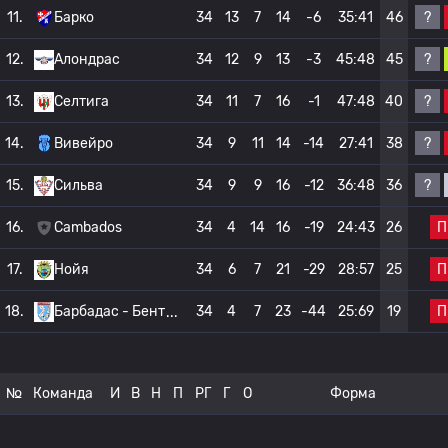
?
11.
Барко
34
13
7
14
-6
35:41
46
?
12.
Алондрас
34
12
9
13
-3
45:48
45
?
13.
Селтига
34
11
7
16
-1
47:48
40
?
14.
Вивейро
34
9
11
14
-14
27:41
38
?
15.
Сильва
34
9
9
16
-12
36:48
36
П
16.
Cambados
34
4
14
16
-19
24:43
26
П
17.
Нойя
34
6
7
21
-29
28:57
25
П
18.
Барбадас - Бент
34
4
7
23
-44
25:69
19
№
Команда
И
В
Н
П
РГ
Г
О
Форма