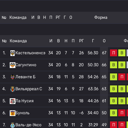
№
Команда
И
В
Н
П
РГ
Г
О
Форма
№
Команда
И
В
Н
П
РГ
Г
О
Ф
П
В
1.
Кастельоненсэ
34
20
7
7
26
56:30
67
В
В
2.
Сагунтино
34
20
6
8
20
50:30
66
В
П
3.
Леванте Б
34
18
11
5
28
54:26
65
В
В
4.
Вильярреал C
34
19
6
9
27
63:36
63
В
В
5.
Ла Нусия
34
16
13
5
18
44:26
61
В
П
6.
Буноль
34
13
11
10
-6
34:40
50
П
П
7.
Валь-де-Уксо
34
13
10
11
2
31:29
49