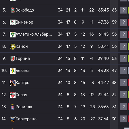
?
5.
Эскобедо
34
21
2
11
22
65:43
65
?
6.
Вименор
34
17
8
9
11
47:36
59
?
7.
Атлетико Альбер
34
17
5
12
16
61:45
56
?
8.
Кайон
34
17
5
12
9
50:41
56
?
9.
Торина
34
15
8
11
-1
39:40
53
?
10.
Безана
34
13
8
13
5
43:38
47
?
11.
Кастро
34
10
8
16
-3
44:47
38
?
12.
Селая
34
8
8
18
-12
32:44
32
?
13.
Ревилла
34
8
7
19
-28
35:63
31
?
14.
Баркерено
34
8
6
20
-27
37:64
30