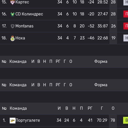
15.
Картес
34
6
10
18
-24
28:52
28
16.
CD Колиндрес
34
6
10
18
-20
27:47
28
17.
Montanas
34
6
8
20
-52
35:87
26
18.
Ноха
34
4
7
23
-46
22:68
19
№
Команда
И
В
Н
П
РГ
Г
О
Форма
№
Команда
И
В
Н
П
РГ
Г
О
Форма
№
Команда
И
В
Н
П
РГ
Г
О
В
1.
Португалете
34
24
6
4
41
70:29
78