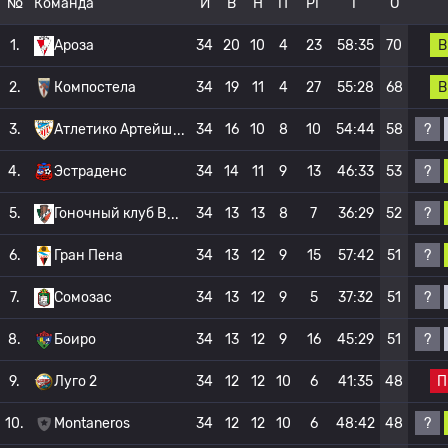
№
Команда
И
В
Н
П
РГ
Г
О
В
1.
Ароза
34
20
10
4
23
58:35
70
В
2.
Компостела
34
19
11
4
27
55:28
68
?
3.
Атлетико Артейш
34
16
10
8
10
54:44
58
?
4.
Эстраденс
34
14
11
9
13
46:33
53
?
5.
Гоночный клуб В
34
13
13
8
7
36:29
52
?
6.
Гран Пена
34
13
12
9
15
57:42
51
?
7.
Сомозас
34
13
12
9
5
37:32
51
?
8.
Боиро
34
13
12
9
16
45:29
51
П
9.
Луго 2
34
12
12
10
6
41:35
48
?
10.
Montaneros
34
12
12
10
6
48:42
48