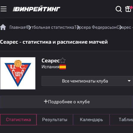
Главная
Футбольная статистика
Терсера Федерасьон
Сеарес 
Сеарес - статистика и расписание матчей
Сеарес
Испания
Все чемпионаты клуба
Подробнее о клубе
Статистика
Результаты
Календарь
Табли