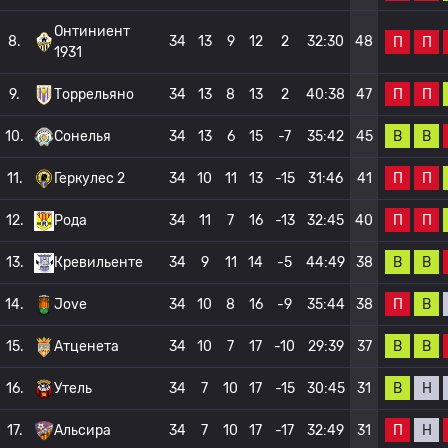
Онтиниент
8.
34
13
9
12
2
32:30
48
П
П
1931
П
П
9.
Торрельяно
34
13
8
13
2
40:38
47
В
В
10.
Сонелья
34
13
6
15
-7
35:42
45
П
П
11.
Геркулес 2
34
10
11
13
-15
31:46
41
П
П
12.
Рода
34
11
7
16
-13
32:45
40
В
В
13.
Кревильенте
34
9
11
14
-5
44:49
38
П
В
14.
Jove
34
10
8
16
-9
35:44
38
В
В
15.
Атценета
34
10
7
17
-10
29:39
37
В
Н
16.
Утель
34
7
10
17
-15
30:45
31
П
Н
17.
Альсира
34
7
10
17
-17
32:49
31