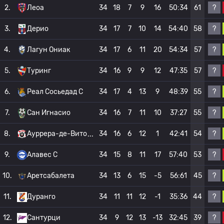
?
2.
Леоа
34
18
7
9
16
50:34
61
?
3.
Дерио
34
17
7
10
14
54:40
58
?
4.
Лагун Ониак
34
17
6
11
20
54:34
57
?
5.
Туринг
34
16
9
9
12
47:35
57
?
6.
Реал Сосьедад C
34
17
4
13
9
48:39
55
?
7.
Сан Игнасио
34
16
7
11
10
37:27
55
?
8.
Ауррера-де-Вито
34
16
6
12
1
42:41
54
?
9.
Алавес С
34
15
8
11
17
57:40
53
?
10.
Аретсабалета
34
13
6
15
-5
56:61
45
?
11.
Дуранго
34
11
11
12
-1
35:36
44
?
12.
Сантурци
34
9
12
13
-13
32:45
39