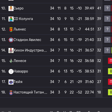
?
10.
Сьеро
34
11
8
15
-10
39:49
41
?
11.
CD Колунга
34
10
9
15
-21
38:59
39
?
12.
Льянес
34
8
13
13
-7
44:51
37
?
13.
Стадион Авилес
34
6
15
13
-19
21:40
33
?
14.
Хихон Индустриа
34
7
11
16
-21
36:57
32
15.
Ленесе
34
7
11
16
-22
36:58
32
16.
Наварро
34
6
13
15
-15
38:53
31
17.
Тюйя
34
7
6
21
-29
31:60
27
18.
Настоящий Титан
34
3
9
22
-52
22:74
18