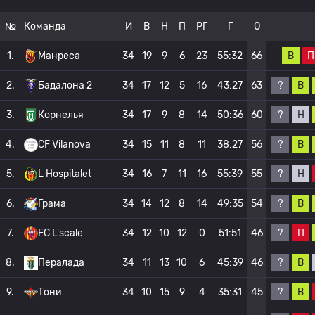
№
Команда
И
В
Н
П
РГ
Г
О
В
П
1.
Манреса
34
19
9
6
23
55:32
66
?
В
2.
Бадалона 2
34
17
12
5
16
43:27
63
?
Н
3.
Корнелья
34
17
9
8
14
50:36
60
?
В
4.
CF Vilanova
34
15
11
8
11
38:27
56
?
Н
5.
L Hospitalet
34
16
7
11
16
55:39
55
?
В
6.
Грама
34
14
12
8
14
49:35
54
?
П
7.
FC L'scale
34
12
10
12
0
51:51
46
?
В
8.
Пералада
34
11
13
10
6
45:39
46
?
В
9.
Тони
34
10
15
9
4
35:31
45