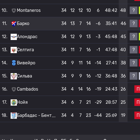
?
10.
Montaneros
34
12
12
10
6
48:42
48
?
11.
Барко
34
13
7
14
-6
35:41
46
?
12.
Алондрас
34
12
9
13
-3
45:48
45
?
13.
Селтига
34
11
7
16
-1
47:48
40
?
14.
Вивейро
34
9
11
14
-14
27:41
38
?
15.
Сильва
34
9
9
16
-12
36:48
36
П
16.
Cambados
34
4
14
16
-19
24:43
26
П
17.
Нойя
34
6
7
21
-29
28:57
25
П
18.
Барбадас - Бент
34
4
7
23
-44
25:69
19