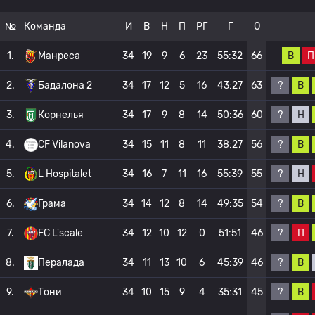
№
Команда
И
В
Н
П
РГ
Г
О
В
П
1.
Манреса
34
19
9
6
23
55:32
66
?
В
2.
Бадалона 2
34
17
12
5
16
43:27
63
?
Н
3.
Корнелья
34
17
9
8
14
50:36
60
?
В
4.
CF Vilanova
34
15
11
8
11
38:27
56
?
Н
5.
L Hospitalet
34
16
7
11
16
55:39
55
?
В
6.
Грама
34
14
12
8
14
49:35
54
?
П
7.
FC L'scale
34
12
10
12
0
51:51
46
?
В
8.
Пералада
34
11
13
10
6
45:39
46
?
В
9.
Тони
34
10
15
9
4
35:31
45