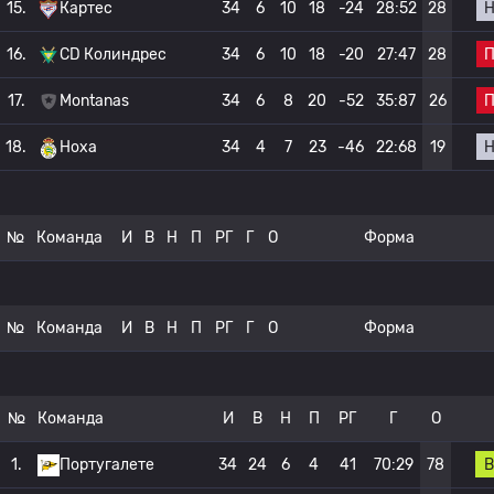
15.
Картес
34
6
10
18
-24
28:52
28
16.
CD Колиндрес
34
6
10
18
-20
27:47
28
17.
Montanas
34
6
8
20
-52
35:87
26
18.
Ноха
34
4
7
23
-46
22:68
19
№
Команда
И
В
Н
П
РГ
Г
О
Форма
№
Команда
И
В
Н
П
РГ
Г
О
Форма
№
Команда
И
В
Н
П
РГ
Г
О
В
1.
Португалете
34
24
6
4
41
70:29
78