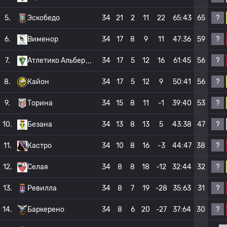
?
5.
Эскобедо
34
21
2
11
22
65:43
65
?
6.
Вименор
34
17
8
9
11
47:36
59
?
7.
Атлетико Альбер
34
17
5
12
16
61:45
56
?
8.
Кайон
34
17
5
12
9
50:41
56
?
9.
Торина
34
15
8
11
-1
39:40
53
?
10.
Безана
34
13
8
13
5
43:38
47
?
11.
Кастро
34
10
8
16
-3
44:47
38
?
12.
Селая
34
8
8
18
-12
32:44
32
?
13.
Ревилла
34
8
7
19
-28
35:63
31
?
14.
Баркерено
34
8
6
20
-27
37:64
30