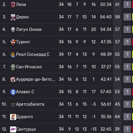
?
2.
Леоа
34
18
7
9
16
50:34
61
?
3.
Дерио
34
17
7
10
14
54:40
58
?
4.
Лагун Ониак
34
17
6
11
20
54:34
57
?
5.
Туринг
34
16
9
9
12
47:35
57
?
6.
Реал Сосьедад C
34
17
4
13
9
48:39
55
?
7.
Сан Игнасио
34
16
7
11
10
37:27
55
?
8.
Ауррера-де-Вито
34
16
6
12
1
42:41
54
?
9.
Алавес С
34
15
8
11
17
57:40
53
?
10.
Аретсабалета
34
13
6
15
-5
56:61
45
?
11.
Дуранго
34
11
11
12
-1
35:36
44
?
12.
Сантурци
34
9
12
13
-13
32:45
39