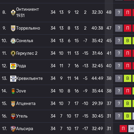
Онтиниент
8.
34
13
9
12
2
32:30
48
?
П
1931
?
П
9.
Торрельяно
34
13
8
13
2
40:38
47
?
В
10.
Сонелья
34
13
6
15
-7
35:42
45
?
П
11.
Геркулес 2
34
10
11
13
-15
31:46
41
?
П
12.
Рода
34
11
7
16
-13
32:45
40
?
В
13.
Кревильенте
34
9
11
14
-5
44:49
38
?
П
14.
Jove
34
10
8
16
-9
35:44
38
?
В
15.
Атценета
34
10
7
17
-10
29:39
37
?
В
16.
Утель
34
7
10
17
-15
30:45
31
П
Н
17.
Альсира
34
7
10
17
-17
32:49
31