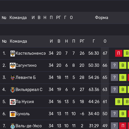
№
Команда
И
В
Н
П
РГ
Г
О
Форма
№
Команда
И
В
Н
П
РГ
Г
О
П
В
1.
Кастельоненсэ
34
20
7
7
26
56:30
67
?
В
2.
Сагунтино
34
20
6
8
20
50:30
66
?
В
3.
Леванте Б
34
18
11
5
28
54:26
65
?
В
4.
Вильярреал C
34
19
6
9
27
63:36
63
В
В
5.
Ла Нусия
34
16
13
5
18
44:26
61
?
В
6.
Буноль
34
13
11
10
-6
34:40
50
?
П
7.
Валь-де-Уксо
34
13
10
11
2
31:29
49