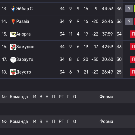
?
13.
Эйбар C
34
9
9
16
-9
44:53
36
?
14.
Pasaia
34
9
9
16
-20
26:46
36
П
15.
Анорга
34
11
4
19
-22
37:59
34
П
16.
Замудио
34
9
6
19
-17
42:59
33
П
17.
Зараутц
34
8
6
20
-30
30:60
30
П
18.
Деусто
34
6
7
21
-23
26:49
25
№
Команда
И
В
Н
П
РГ
Г
О
Форма
№
Команда
И
В
Н
П
РГ
Г
О
Форма