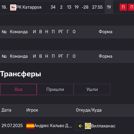
П
П
18.
РК Катарроя
34
2
13
19
-28
27:55
19
№
Команда
И
В
Н
П
РГ
Г
О
Форма
№
Команда
И
В
Н
П
РГ
Г
О
Форма
Трансферы
Все
Пришли
Ушли
Дата
Игрок
Откуда/Куда
29.07.2025
Андрес Кальво Д
Виллаканас