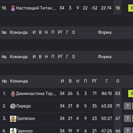
18.
Настоящий Титан
34
3
9
22
-52
22:74
18
№
Команда
И
В
Н
П
РГ
Г
О
Форма
№
Команда
И
В
Н
П
РГ
Г
О
Форма
№
Команда
И
В
Н
П
РГ
Г
О
1.
Джимнастика Тор
34
26
5
3
71
86:15
83
?
2.
Ларедо
34
21
8
5
35
63:28
71
?
3.
Тропезон
34
21
4
9
23
50:27
67
?
4.
Гарнизо
34
19
9
6
21
47:26
66