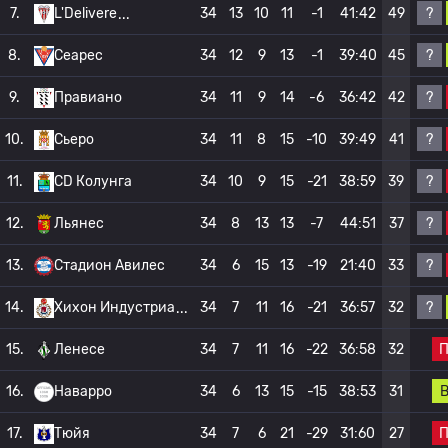
?
7.
L'Delivere
34
13
10
11
-1
41:42
49
?
8.
Сеарес
34
12
9
13
-1
39:40
45
?
9.
Правиано
34
11
9
14
-6
36:42
42
?
10.
Сьеро
34
11
8
15
-10
39:49
41
?
11.
CD Колунга
34
10
9
15
-21
38:59
39
?
12.
Льянес
34
8
13
13
-7
44:51
37
?
13.
Стадион Авилес
34
6
15
13
-19
21:40
33
?
14.
Хихон Индустриа
34
7
11
16
-21
36:57
32
15.
Ленесе
34
7
11
16
-22
36:58
32
16.
Наварро
34
6
13
15
-15
38:53
31
17.
Тюйя
34
7
6
21
-29
31:60
27