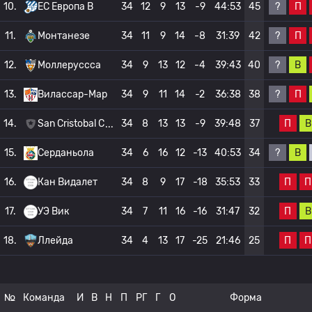
?
П
10.
ЕС Европа B
34
12
9
13
-9
44:53
45
?
П
11.
Монтанезе
34
11
9
14
-8
31:39
42
?
В
12.
Моллеруссса
34
9
13
12
-4
39:43
40
?
П
13.
Вилассар-Мар
34
9
11
14
-2
36:38
38
П
В
14.
San Cristobal C
34
8
13
13
-9
39:48
37
?
В
15.
Серданьола
34
6
16
12
-13
40:53
34
П
П
16.
Кан Видалет
34
8
9
17
-18
35:53
33
П
В
17.
УЭ Вик
34
7
11
16
-16
31:47
32
П
П
18.
Ллейда
34
4
13
17
-25
21:46
25
№
Команда
И
В
Н
П
РГ
Г
О
Форма