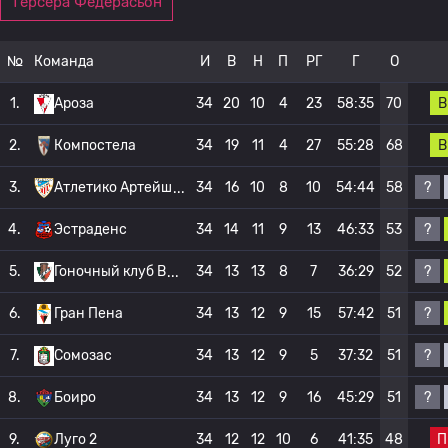
Терсера Федерасьон
№
Команда
И
В
Н
П
РГ
Г
О
В
1.
Ароза
34
20
10
4
23
58:35
70
В
2.
Компостела
34
19
11
4
27
55:28
68
?
3.
Атлетико Артейш
34
16
10
8
10
54:44
58
?
4.
Эстраденс
34
14
11
9
13
46:33
53
?
5.
Гоночный клуб В
34
13
13
8
7
36:29
52
?
6.
Гран Пена
34
13
12
9
15
57:42
51
?
7.
Сомозас
34
13
12
9
5
37:32
51
?
8.
Боиро
34
13
12
9
16
45:29
51
П
9.
Луго 2
34
12
12
10
6
41:35
48