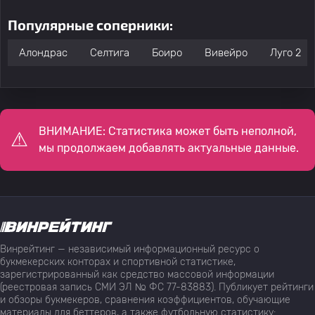
Популярные соперники:
Алондрас
Селтига
Боиро
Вивейро
Луго 2
ВНИМАНИЕ: Статистика может быть неполной,
мы продолжаем добавлять актуальные данные.
Винрейтинг — независимый информационный ресурс о
букмекерских конторах и спортивной статистике,
зарегистрированный как средство массовой информации
(реестровая запись СМИ ЭЛ № ФС 77-83883). Публикует рейтинги
и обзоры букмекеров, сравнения коэффициентов, обучающие
материалы для беттеров, а также футбольную статистику: