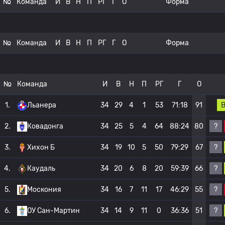
№
Команда
И
В
Н
П
РГ
Г
О
Форма
№
Команда
И
В
Н
П
РГ
Г
О
Форма
№
Команда
И
В
Н
П
РГ
Г
О
1.
Льанера
34
29
4
1
53
71:18
91
?
2.
Ковадонга
34
25
5
4
64
88:24
80
?
3.
Хихон Б
34
19
10
5
50
79:29
67
?
4.
Каудаль
34
20
6
8
20
59:39
66
?
5.
Москония
34
16
7
11
17
46:29
55
?
6.
ОУ Сан-Мартин
34
14
9
11
0
36:36
51