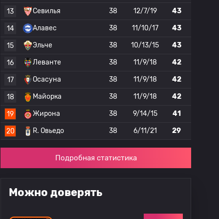
Севилья
38
12/7/19
43
13
Алавес
38
11/10/17
43
14
Эльче
38
10/13/15
43
15
Леванте
38
11/9/18
42
16
Осасуна
38
11/9/18
42
17
Майорка
38
11/9/18
42
18
Жирона
38
9/14/15
41
19
R. Овьедо
38
6/11/21
29
20
Подробная статистика
Можно доверять