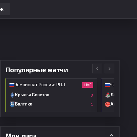
ок
Популярные матчи
Чемпионат России: РПЛ
Чемпионат Р
LIVE
Крылья Советов
Локомотив 
0
Балтика
Акрон
1
Мои лиги