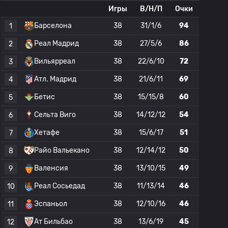
Игры
В/Н/П
Очки
Барселона
38
31/1/6
94
1
Реал Мадрид
38
27/5/6
86
2
Вильярреал
38
22/6/10
72
3
Атл. Мадрид
38
21/6/11
69
4
Бетис
38
15/15/8
60
5
Сельта Виго
38
14/12/12
54
6
Хетафе
38
15/6/17
51
7
Райо Вальекано
38
12/14/12
50
8
Валенсия
38
13/10/15
49
9
Реал Сосьедад
38
11/13/14
46
10
Эспаньол
38
12/10/16
46
11
Ат Бильбао
38
13/6/19
45
12