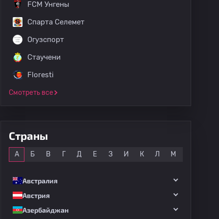
FCM Унгены
Спарта Селемет
Огузспорт
Стаучени
Floresti
Смотреть все
Страны
Все
А
Б
В
Г
Д
Е
З
И
К
Л
М
Н
О
Австралия
Австрия
Азербайджан