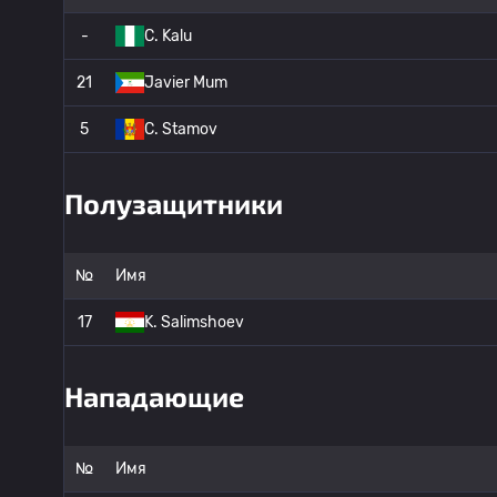
-
C. Kalu
21
Javier Mum
5
C. Stamov
Полузащитники
№
Имя
17
K. Salimshoev
Нападающие
№
Имя