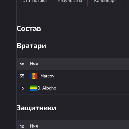
Статистика
Результаты
Календарь
Состав
Вратари
№
Имя
35
I. Marcov
16
D. Allogho
Защитники
№
Имя