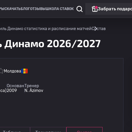
Забрать подар
РЫ
СКАЧАТЬ
БЛОГ
ОТЗЫВЫ
ШКОЛА СТАВОК
иль Динамо статистика и расписание матчей
Состав
ь Динамо 2026/2027
Молдова
Лига Европы
Основан
Тренер
ca)
2009
N. Äzimov
Омония
13.08
20:00
Линкольн Ред Импс