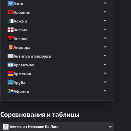
Азия
Албания
Алжир
Англия
Ангола
Андорра
Антигуа и Барбуда
Аргентина
Армения
Аруба
Африка
Соревнования и таблицы
Чемпионат Испании: Ла Лига