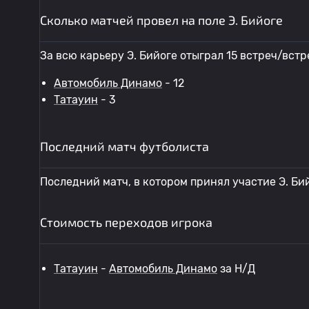
Сколько матчей провел на поле Э. Бийоге
За всю карьеру Э. Бийоге отыграл 15 встреч/вст
Автомобиль Динамо
- 12
Татауин
- 3
Последний матч футболиста
Последний матч, в котором принял участие Э. Бий
Стоимость переходов игрока
Татауин
-
Автомобиль Динамо
за Н/Д