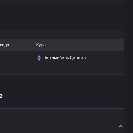
ехода
Куда
Автомобиль Динамо
е