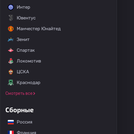
Интер
Ювентус
Манчестер Юнайтед
Зенит
Спартак
Локомотив
ЦСКА
Краснодар
Смотреть все
Сборные
Россия
Франция