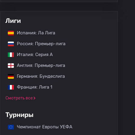
Лиги
Испания: Ла Лига
Россия: Премьер-лига
Италия: Серия А
Англия: Премьер-лига
Германия: Бундеслига
Франция: Лига 1
Смотреть все
Турниры
Чемпионат Европы УЕФА