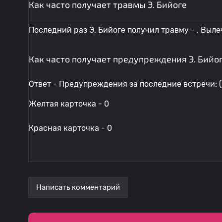
Как часто получает травмы Э. Бийоге
Последний раз Э. Бийоге получил травму - . Выле
Как часто получает предупреждения Э. Бийо
Ответ - Предупреждения за последние встречи: (
Желтая карточка - 0
Красная карточка - 0
Написать комментарий