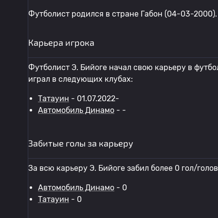
Футболист родился в стране Габон (04-03-2000).
Карьера игрока
Футболист Э. Бийоге начал свою карьеру в футбо
играл в следующих клубах:
Татауин
- 01.07.2022-
Автомобиль Динамо
- -
Забитые голы за карьеру
За всю карьеру Э. Бийоге забил более 0 гол/голов
Автомобиль Динамо
- 0
Татауин
- 0