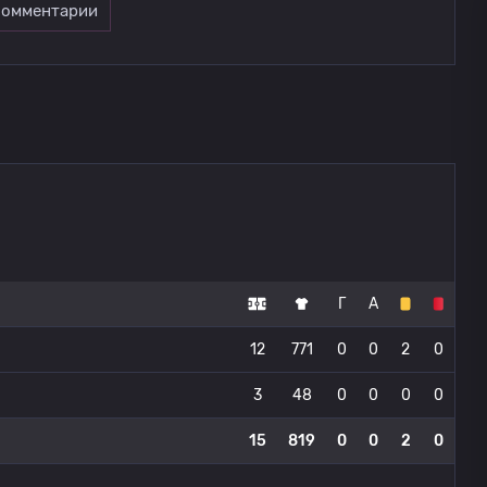
омментарии
Г
А
12
771
0
0
2
0
3
48
0
0
0
0
15
819
0
0
2
0