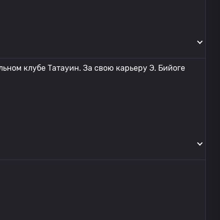
льном клубе Татауин. За свою карьеру Э. Бийоге