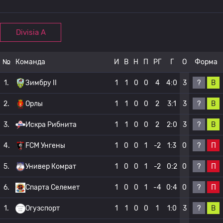
Divisia A
№
Команда
И
В
Н
П
РГ
Г
О
Форма
?
В
1.
Зимбру II
1
1
0
0
4
4:0
3
?
В
2.
Орлы
1
1
0
0
2
3:1
3
?
В
3.
Искра Рибнита
1
1
0
0
2
2:0
3
?
П
4.
FCM Унгены
1
0
0
1
-2
1:3
0
?
П
5.
Универ Комрат
1
0
0
1
-2
0:2
0
?
П
6.
Спарта Селемет
1
0
0
1
-4
0:4
0
?
В
1.
Огузспорт
1
1
0
0
1
1:0
3