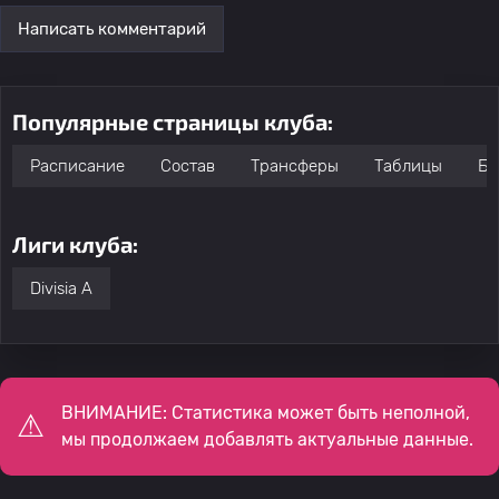
Написать комментарий
Популярные страницы клуба:
Расписание
Состав
Трансферы
Таблицы
Бо
Лиги клуба:
Divisia A
ВНИМАНИЕ: Статистика может быть неполной,
мы продолжаем добавлять актуальные данные.