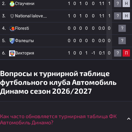
?
Н
2.
Стаучени
1
0
1
0
0
1:1
1
?
Н
3.
National Ialove
1
0
1
0
0
1:1
1
?
4.
Floresti
0
0
0
0
0
0:0
0
?
5.
Фалешты
0
0
0
0
0
0:0
0
?
П
6.
Виктория
1
0
0
1
-1
0:1
0
Вопросы к турнирной таблице
футбольного клуба Автомобиль
Динамо сезон 2026/2027
Как часто обновляется турнирная таблица ФК
Автомобиль Динамо?