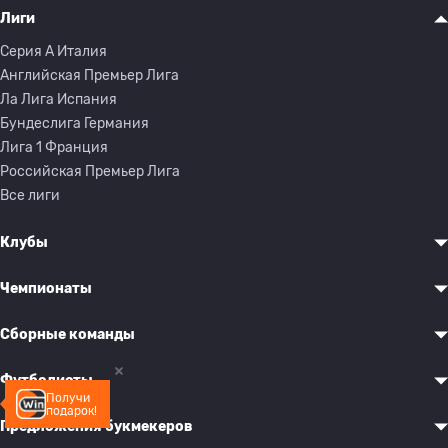
Лиги
Серия A Италия
Английская Премьер Лига
Ла Лига Испания
Бундеслига Германия
Лига 1 Франция
Российская Премьер Лига
Все лиги
Клубы
Чемпионаты
Сборные команды
Футболисты
Получи
подарок!
Предложения букмекеров