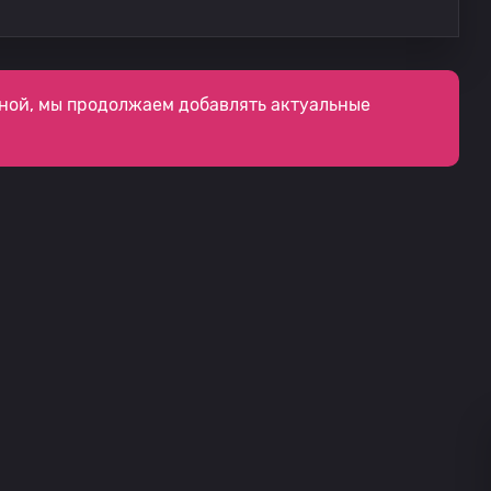
ной, мы продолжаем добавлять актуальные