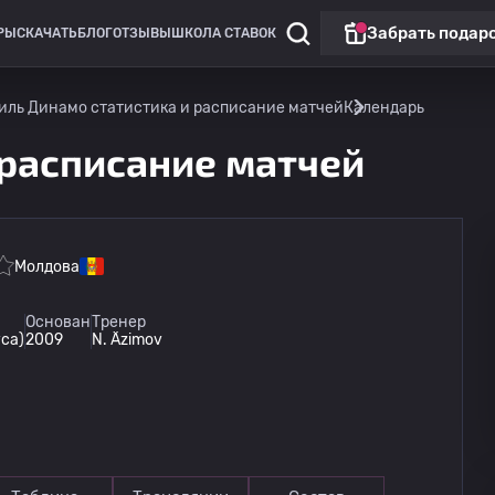
Забрать подар
РЫ
СКАЧАТЬ
БЛОГ
ОТЗЫВЫ
ШКОЛА СТАВОК
иль Динамо статистика и расписание матчей
Календарь
расписание матчей
Молдова
Лига Европы
Основан
Тренер
ca)
2009
N. Äzimov
Омония
13.08
20:00
Линкольн Ред Импс