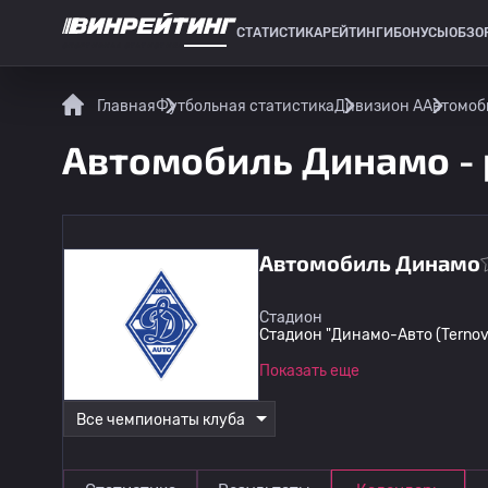
СТАТИСТИКА
РЕЙТИНГИ
БОНУСЫ
ОБЗО
СПОРТИВНАЯ СТАТИСТИКА
Главная
Футбольная статистика
Дивизион А
Автомоб
Автомобиль Динамо - 
Автомобиль Динамо
Стадион
Стадион "Динамо-Авто (Ternov
Показать еще
Все чемпионаты клуба