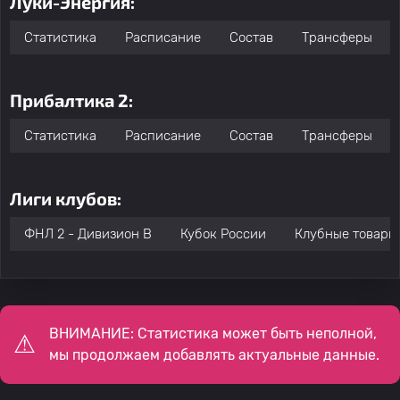
Луки-Энергия:
Статистика
Расписание
Состав
Трансферы
Прибалтика 2:
Статистика
Расписание
Состав
Трансферы
Лиги клубов:
ФНЛ 2 - Дивизион B
Кубок России
Клубные товари
ВНИМАНИЕ: Статистика может быть неполной,
мы продолжаем добавлять актуальные данные.