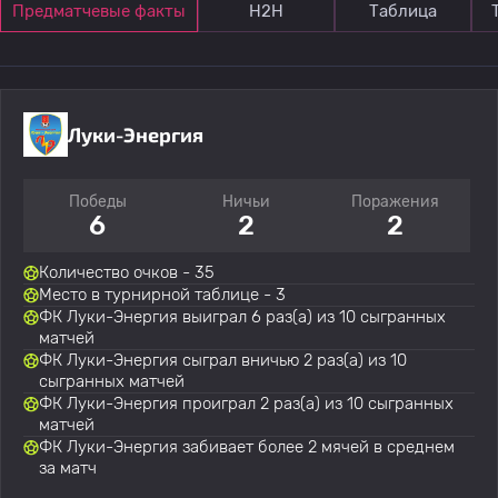
Предматчевые факты
Н2Н
Таблица
Луки-Энергия
Победы
Ничьи
Поражения
6
2
2
Количество очков - 35
Место в турнирной таблице - 3
ФК Луки-Энергия выиграл 6 раз(а) из 10 сыгранных
матчей
ФК Луки-Энергия сыграл вничью 2 раз(а) из 10
сыгранных матчей
ФК Луки-Энергия проиграл 2 раз(а) из 10 сыгранных
матчей
ФК Луки-Энергия забивает более 2 мячей в среднем
за матч