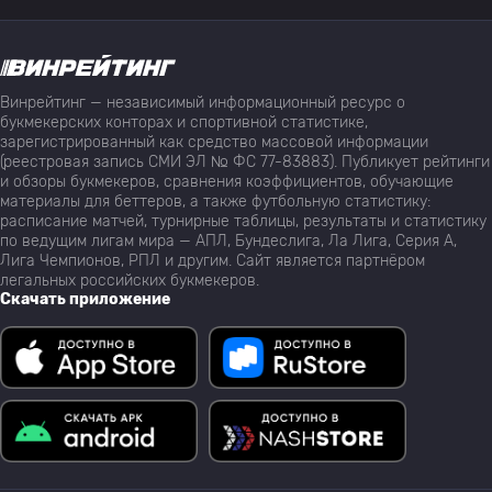
Винрейтинг — независимый информационный ресурс о
букмекерских конторах и спортивной статистике,
зарегистрированный как средство массовой информации
(реестровая запись СМИ ЭЛ № ФС 77-83883). Публикует рейтинги
и обзоры букмекеров, сравнения коэффициентов, обучающие
материалы для беттеров, а также футбольную статистику:
расписание матчей, турнирные таблицы, результаты и статистику
по ведущим лигам мира — АПЛ, Бундеслига, Ла Лига, Серия А,
Лига Чемпионов, РПЛ и другим. Сайт является партнёром
легальных российских букмекеров.
Скачать приложение