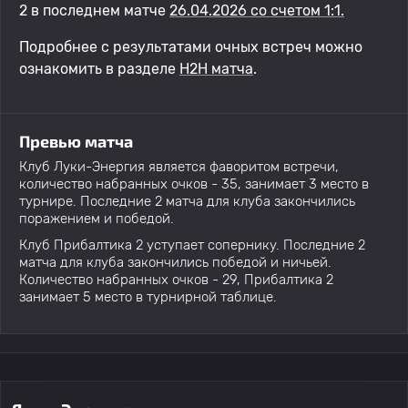
2 в последнем матче
26.04.2026 со счетом 1:1.
Подробнее с результатами очных встреч можно
ознакомить в разделе
H2H матча
.
Превью матча
Клуб Луки-Энергия является фаворитом встречи,
количество набранных очков - 35, занимает 3 место в
турнире. Последние 2 матча для клуба закончились
поражением и победой.
Клуб Прибалтика 2 уступает сопернику. Последние 2
матча для клуба закончились победой и ничьей.
Количество набранных очков - 29, Прибалтика 2
занимает 5 место в турнирной таблице.