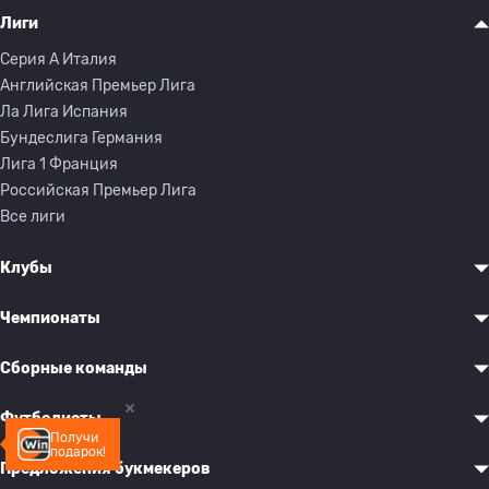
Лиги
Серия A Италия
Английская Премьер Лига
Ла Лига Испания
Бундеслига Германия
Лига 1 Франция
Российская Премьер Лига
Все лиги
Клубы
Чемпионаты
Сборные команды
Футболисты
Получи
подарок!
Предложения букмекеров