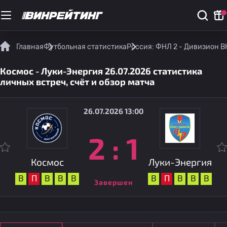
Главная
Футбольная статистика
Россия: ФНЛ 2 - Дивизион B
Космос - Луки-Энергия 26.07.2026 статистика
личных встреч, счёт и обзор матча
26.07.2026 13:00
2
:
1
Космос
Луки-Энергия
В
П
В
В
В
В
П
В
В
В
Завершен