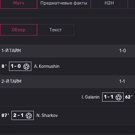
Матч
Предматчевые факты
Н2Н
Обзор
Текст
1-Й ТАЙМ
1-0
1 - 0
8 '
A. Kormushin
2-Й ТАЙМ
1-1
1 - 1
I. Galanin
62 '
2 - 1
87 '
N. Sharkov