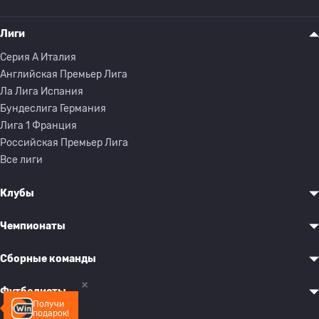
Лиги
Серия A Италия
Английская Премьер Лига
Ла Лига Испания
Бундеслига Германия
Лига 1 Франция
Российская Премьер Лига
Все лиги
Клубы
Чемпионаты
Сборные команды
Футболисты
Получи
подарок!