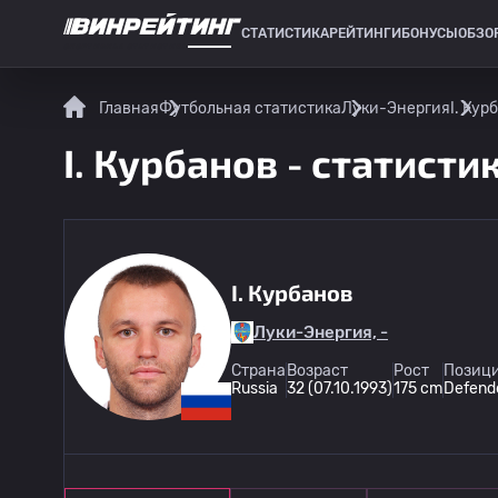
СТАТИСТИКА
РЕЙТИНГИ
БОНУСЫ
ОБЗО
СПОРТИВНАЯ СТАТИСТИКА
Главная
Футбольная статистика
Луки-Энергия
I. Кур
I. Курбанов - статисти
I. Курбанов
Луки-Энергия, -
Страна
Возраст
Рост
Позици
Russia
32 (07.10.1993)
175 cm
Defend