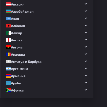
Австрия
Азербайджан
Азия
Албания
Алжир
Англия
Ангола
Андорра
Антигуа и Барбуда
Аргентина
Армения
Аруба
Африка