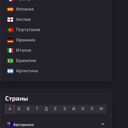
Испания
Англия
Португалия
Германия
Италия
Бразилия
Аргентина
Страны
Все
А
Б
В
Г
Д
Е
З
И
К
Л
М
Н
О
Австралия