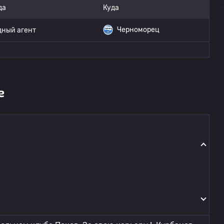
да
Куда
Черноморец
дный агент
е