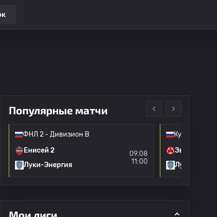
ок
Популярные матчи
ФНЛ 2 - Дивизион B
Кубок Росси
Енисей 2
Звезда Сан
09.08
11:00
Луки-Энергия
Луки-Энерг
Мои лиги