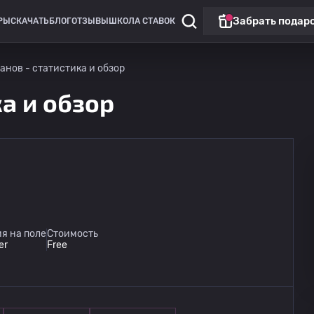
Забрать подар
РЫ
СКАЧАТЬ
БЛОГ
ОТЗЫВЫ
ШКОЛА СТАВОК
банов - статистика и обзор
ка и обзор
Кубок России
Звезда Санкт-Петербург
12.08
я на поле
Стоимость
14:00
Луки-Энергия
er
Free