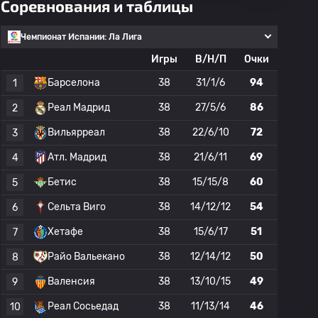
Соревнования и таблицы
Чемпионат Испании: Ла Лига
Игры
В/Н/П
Очки
Барселона
38
31/1/6
94
1
Реал Мадрид
38
27/5/6
86
2
Вильярреал
38
22/6/10
72
3
Атл. Мадрид
38
21/6/11
69
4
Бетис
38
15/15/8
60
5
Сельта Виго
38
14/12/12
54
6
Хетафе
38
15/6/17
51
7
Райо Вальекано
38
12/14/12
50
8
Валенсия
38
13/10/15
49
9
Реал Сосьедад
38
11/13/14
46
10