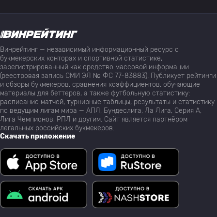
Винрейтинг — независимый информационный ресурс о
букмекерских конторах и спортивной статистике,
зарегистрированный как средство массовой информации
(реестровая запись СМИ ЭЛ № ФС 77-83883). Публикует рейтинги
и обзоры букмекеров, сравнения коэффициентов, обучающие
материалы для беттеров, а также футбольную статистику:
расписание матчей, турнирные таблицы, результаты и статистику
по ведущим лигам мира — АПЛ, Бундеслига, Ла Лига, Серия А,
Лига Чемпионов, РПЛ и другим. Сайт является партнёром
легальных российских букмекеров.
Скачать приложение