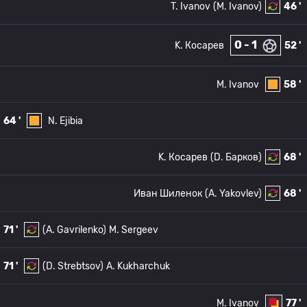
T. Ivanov
(M. Ivanov)
46 '
0 - 1
K. Косарев
52 '
M. Ivanov
58 '
64 '
N. Ejibia
K. Косарев
(D. Барков)
68 '
Иван Шиленок
(A. Yakovlev)
68 '
71 '
(A. Gavrilenko)
M. Sergeev
71 '
(D. Strebtsov)
A. Kukharchuk
M. Ivanov
77 '