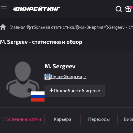
Главная
Футбольная статистика
Луки-Энергия
M. Sergeev - с
M. Sergeev - статистика и обзор
M. Sergeev
Луки-Энергия, -
Подробнее об игроке
Последние матчи
Карьера
Переходы
Био