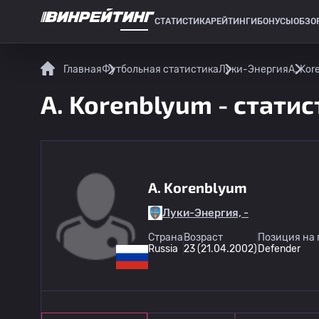
СТАТИСТИКА
РЕЙТИНГИ
БОНУСЫ
ОБЗО
СПОРТИВНАЯ СТАТИСТИКА
Главная
Футбольная статистика
Луки-Энергия
A. Kor
A. Korenblyum - статис
A. Korenblyum
Луки-Энергия, -
Страна
Возраст
Позиция на 
Russia
23 (21.04.2002)
Defender