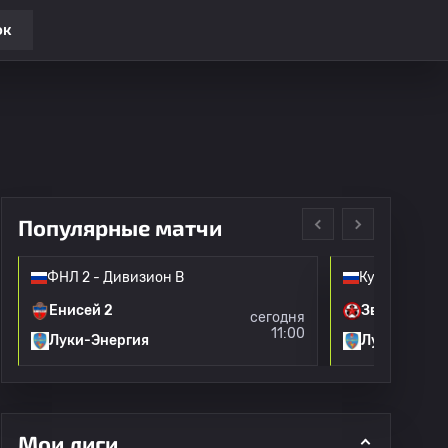
ок
Популярные матчи
ФНЛ 2 - Дивизион B
Кубок Росси
Енисей 2
Звезда Сан
сегодня
11:00
Луки-Энергия
Луки-Энерг
Мои лиги