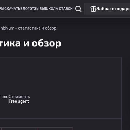
Забрать подар
РЫ
СКАЧАТЬ
БЛОГ
ОТЗЫВЫ
ШКОЛА СТАВОК
enblyum - статистика и обзор
тика и обзор
ФНЛ 2 - Дивизион B
Луки-Энергия
16.08
поле
Стоимость
16:00
Прибалтика 2
Free agent