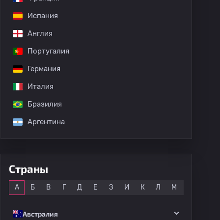
Испания
Англия
Португалия
Германия
Италия
Бразилия
Аргентина
Страны
Все
А
Б
В
Г
Д
Е
З
И
К
Л
М
Н
О
Австралия