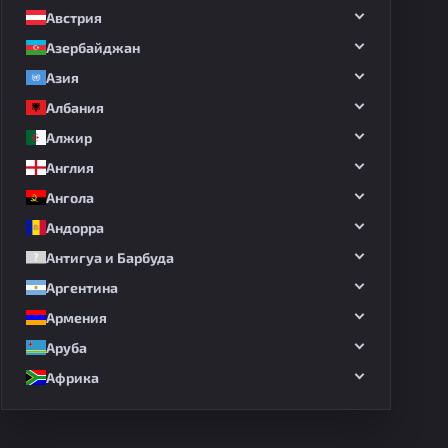
Австрия
Азербайджан
Азия
Албания
Алжир
Англия
Ангола
Андорра
Антигуа и Барбуда
Аргентина
Армения
Аруба
Африка