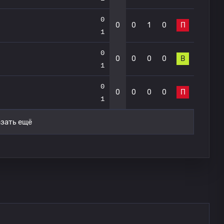
0
0
0
1
0
П
1
0
0
0
0
0
В
1
0
0
0
0
0
П
1
зать ещё