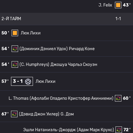
J. Felix
43 '
2-Й ТАЙМ
1-1
50 '
Люк Лихи
54 '
(Доминик Дэниел Удох)
Ричард Коне
54 '
(C. Humphreys)
Джошуа Чарльз Скоуэн
3 - 1
57 '
Люк Лихи
L. Thomas
(Афолаби Оладипо Кристофер Акиниеми)
60 '
67 '
(Дэвид Джон Уилер)
G. Дом
Эшли Натаниэль-Джордж
(Адам Марк Крукс)
72 '