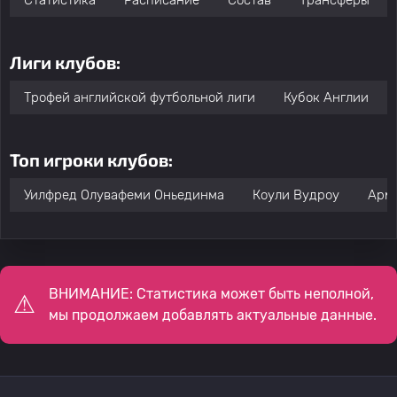
Статистика
Расписание
Состав
Трансферы
Лиги клубов:
Трофей английской футбольной лиги
Кубок Англии
Топ игроки клубов:
Уилфред Олувафеми Оньединма
Коули Вудроу
Арм
ВНИМАНИЕ: Статистика может быть неполной,
мы продолжаем добавлять актуальные данные.