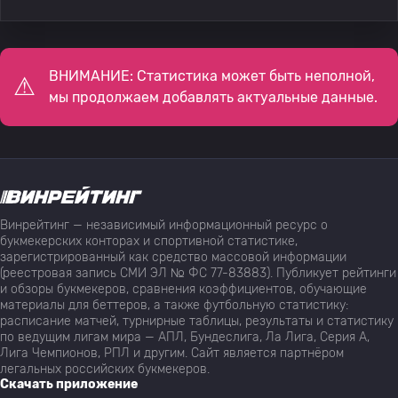
ВНИМАНИЕ: Статистика может быть неполной,
мы продолжаем добавлять актуальные данные.
Винрейтинг — независимый информационный ресурс о
букмекерских конторах и спортивной статистике,
зарегистрированный как средство массовой информации
(реестровая запись СМИ ЭЛ № ФС 77-83883). Публикует рейтинги
и обзоры букмекеров, сравнения коэффициентов, обучающие
материалы для беттеров, а также футбольную статистику:
расписание матчей, турнирные таблицы, результаты и статистику
по ведущим лигам мира — АПЛ, Бундеслига, Ла Лига, Серия А,
Лига Чемпионов, РПЛ и другим. Сайт является партнёром
легальных российских букмекеров.
Скачать приложение