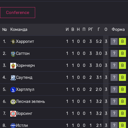
Conference
№
Команда
И
В
Н
П
РГ
Г
О
Форма
?
В
1.
Харрогит
1
1
0
0
3
5:2
3
?
В
2.
Саттон
1
1
0
0
3
3:0
3
?
В
3.
Хорнчерч
1
1
0
0
3
3:0
3
?
В
4.
Саутенд
1
1
0
0
2
3:1
3
?
В
5.
Хартлпул
1
1
0
0
2
2:0
3
?
В
6.
Лесная зелень
1
1
0
0
1
3:2
3
?
В
7.
Ворсинг
1
1
0
0
1
3:2
3
?
В
8.
Истли
1
1
0
0
1
2:1
3