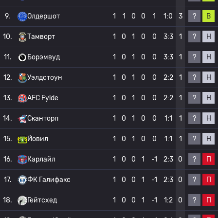
?
В
9.
Олдершот
1
1
0
0
1
1:0
3
?
Н
10.
Тамворт
1
0
1
0
0
3:3
1
?
Н
11.
Борэмвуд
1
0
1
0
0
3:3
1
?
Н
12.
Уэлдстоун
1
0
1
0
0
2:2
1
?
Н
13.
AFC Fylde
1
0
1
0
0
2:2
1
?
Н
14.
Сканторп
1
0
1
0
0
1:1
1
?
Н
15.
Йовил
1
0
1
0
0
1:1
1
?
П
16.
Карлайл
1
0
0
1
-1
2:3
0
?
П
17.
ФК Галифакс
1
0
0
1
-1
2:3
0
?
П
18.
Гейтсхед
1
0
0
1
-1
1:2
0