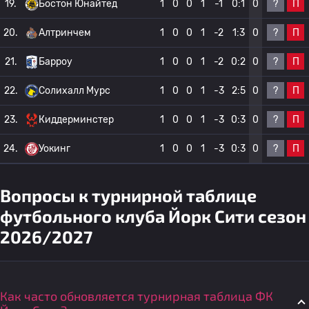
?
П
19.
Бостон Юнайтед
1
0
0
1
-1
0:1
0
?
П
20.
Алтринчем
1
0
0
1
-2
1:3
0
?
П
21.
Барроу
1
0
0
1
-2
0:2
0
?
П
22.
Солихалл Мурс
1
0
0
1
-3
2:5
0
?
П
23.
Киддерминстер
1
0
0
1
-3
0:3
0
?
П
24.
Уокинг
1
0
0
1
-3
0:3
0
Вопросы к турнирной таблице
футбольного клуба Йорк Сити сезон
2026/2027
Как часто обновляется турнирная таблица ФК