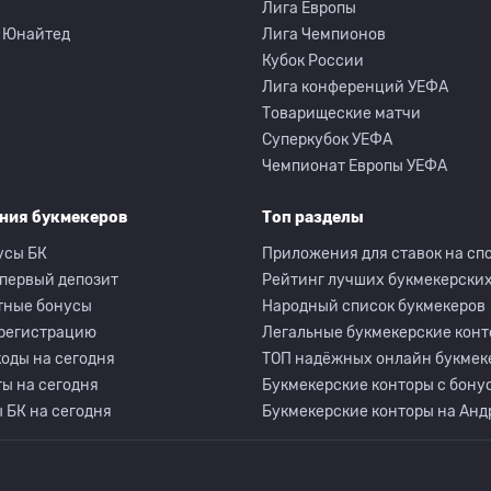
Лига Европы
 Юнайтед
Лига Чемпионов
Кубок России
Лига конференций УЕФА
Товарищеские матчи
Суперкубок УЕФА
Чемпионат Европы УЕФА
ния букмекеров
Топ разделы
усы БК
Приложения для ставок на сп
 первый депозит
Рейтинг лучших букмекерских
тные бонусы
Народный список букмекеров
 регистрацию
Легальные букмекерские кон
оды на сегодня
ТОП надёжных онлайн букмек
ы на сегодня
Букмекерские конторы с бону
 БК на сегодня
Букмекерские конторы на Анд