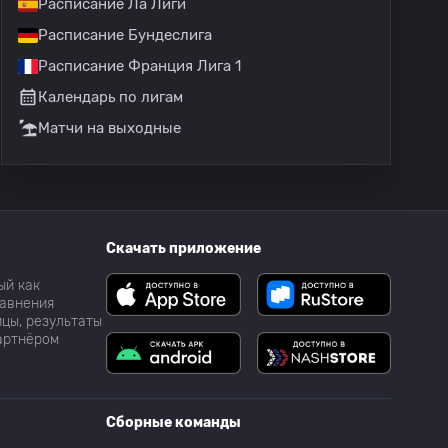
Расписание Ла Лиги
Расписание Бундеслига
Расписание Франция Лига 1
Календарь по лигам
Матчи на выходные
Скачать приложение
ый как
равнения
цы, результаты
партнёром
Сборные команды