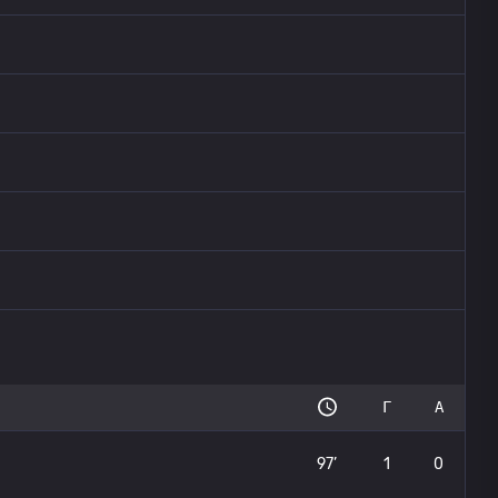
Г
А
97’
1
0