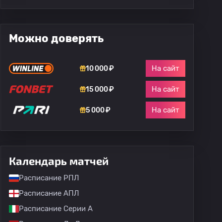
лия
Кубок Бразилии
Клубные товарищеские матчи
Можно доверять
На сайт
10 000 ₽
На сайт
15 000 ₽
На сайт
5 000 ₽
Календарь матчей
Расписание РПЛ
Расписание АПЛ
Расписание Серии А