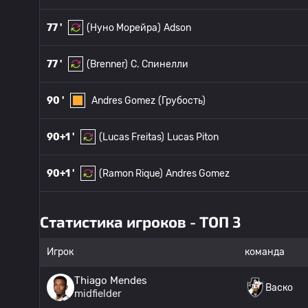
77 '
(Нуно Морейра)
Adson
77 '
(Brenner)
C. Спинелли
90 '
Andres Gomez
(Грубость)
90+1 '
(Lucas Freitas)
Lucas Piton
90+1 '
(Ramon Rique)
Andres Gomez
Статистика игроков - ТОП 3
Игрок
команда
Thiago Mendes
Васко
midfielder