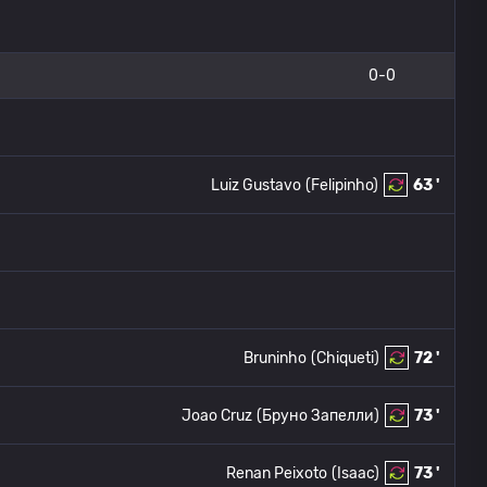
0-0
Luiz Gustavo
(Felipinho)
63 '
Bruninho
(Chiqueti)
72 '
Joao Cruz
(Бруно Запелли)
73 '
Renan Peixoto
(Isaac)
73 '