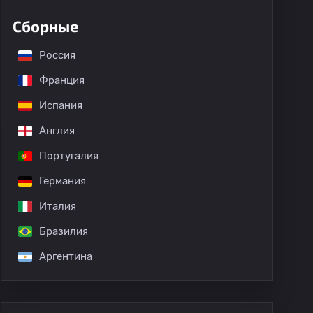
Сборные
Россия
Франция
Испания
Англия
Португалия
Германия
Италия
Бразилия
Аргентина