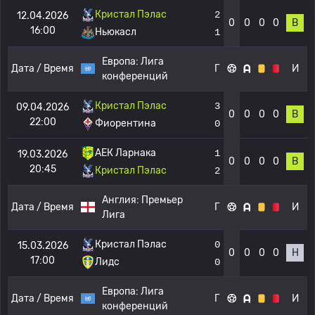
Кристал Пэлас
2
12.04.2026
0
0
0
0
В
16:00
Ньюкасл
1
Европа:
Лига
Дата / Время
Г
И
конференций
Кристал Пэлас
3
09.04.2026
0
0
0
0
В
22:00
Фиорентина
0
АЕК Ларнака
1
19.03.2026
0
0
0
0
В
20:45
Кристал Пэлас
2
Англия:
Премьер
Дата / Время
Г
И
Лига
Кристал Пэлас
0
15.03.2026
0
0
0
0
Н
17:00
Лидс
0
Европа:
Лига
Дата / Время
Г
И
конференций