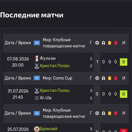
Последние матчи
Мир:
Клубные
Дата / Время
Г
И
товарищеские матчи
Фулхэм
1
07.08.2026
1
0
0
0
В
20:00
Кристал Пэлас
2
Дата / Время
Мир:
Como Cup
Г
И
Кристал Пэлас
3
31.07.2026
0
0
0
0
В
21:45
Al-Ula
1
Мир:
Клубные
Дата / Время
Г
И
товарищеские матчи
Бромлей
3
25.07.2026