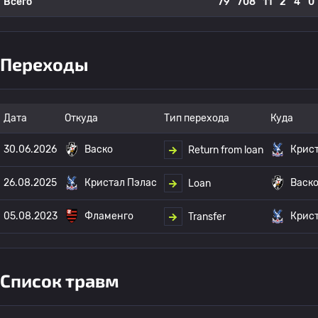
Всего
79
708
11
2
4
0
Переходы
Дата
Откуда
Тип перехода
Куда
30.06.2026
Васко
Крис
Return from loan
26.08.2025
Кристал Пэлас
Васк
Loan
05.08.2023
Фламенго
Крис
Transfer
Список травм