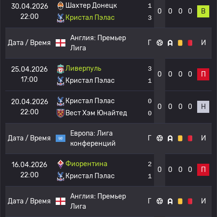
Шахтер Донецк
1
30.04.2026
0
0
0
0
В
22:00
Кристал Пэлас
3
Англия:
Премьер
Дата / Время
Г
И
Лига
Ливерпуль
3
25.04.2026
0
0
0
0
П
17:00
Кристал Пэлас
1
Кристал Пэлас
0
20.04.2026
0
0
0
0
Н
22:00
Вест Хэм Юнайтед
0
Европа:
Лига
Дата / Время
Г
И
конференций
Фиорентина
2
16.04.2026
0
0
0
0
П
22:00
Кристал Пэлас
1
Англия:
Премьер
Дата / Время
Г
И
Лига