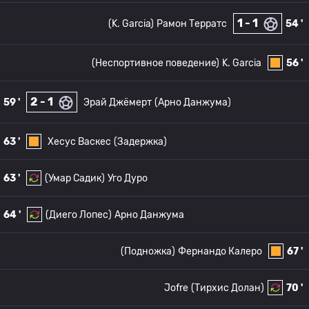
1 - 1
(K. Garcia)
Рамон Терратс
54 '
(Неспортивное поведение)
K. Garcia
56 '
2 - 1
59 '
Эрай Джёмерт
(Арно Данжума)
63 '
Хесус Васкес
(Задержка)
63 '
(Умар Садик)
Уго Дуро
64 '
(Диего Лопес)
Арно Данжума
(Подножка)
Фернандо Калеро
67 '
Jofre
(Тирхис Долан)
70 '